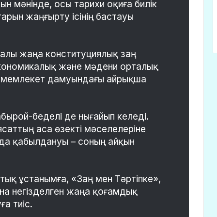
н мәнінде, осы тарихи оқиға билік
тарын жаңғырту ісінің бастауы
алы жаңа конституциялық заң
 экономикалық және мәдени орталық
ның мемлекет дамуындағы айрықша
ырой-беделі де нығайып келеді.
саттың аса өзекті мәселелеріне
да қабылдануы – соның айқын
ық ұстанымға, «Заң мен Тәртіпке»,
ына негізделген жаңа қоғамдық
ға тиіс.