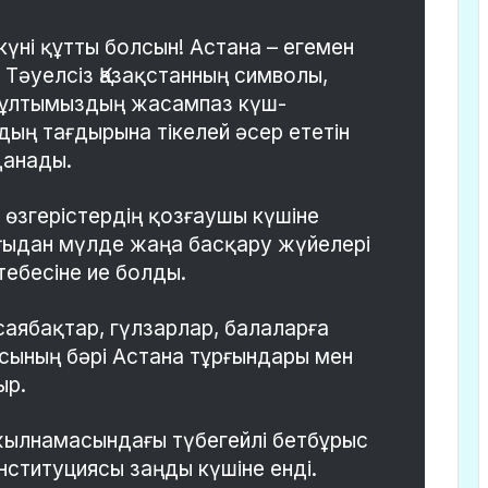
күні құтты болсын! Астана – егемен
– Тәуелсіз Қазақстанның символы,
 ұлтымыздың жасампаз күш-
ың тағдырына тікелей әсер ететін
данады.
өзгерістердің қозғаушы күшіне
ғыдан мүлде жаңа басқару жүйелері
тебесіне ие болды.
аябақтар, гүлзарлар, балаларға
сының бәрі Астана тұрғындары мен
ыр.
жылнамасындағы түбегейлі бетбұрыс
нституциясы заңды күшіне енді.