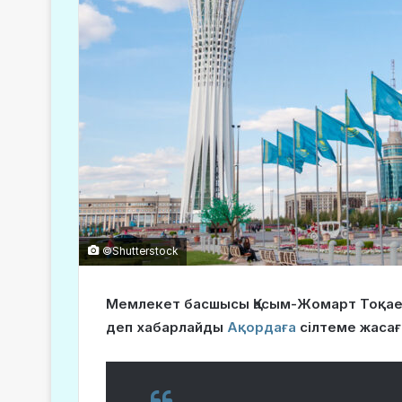
©Shutterstock
Мемлекет басшысы Қасым-Жомарт Тоқаев 
деп хабарлайды
Ақордаға
сілтеме жасағ