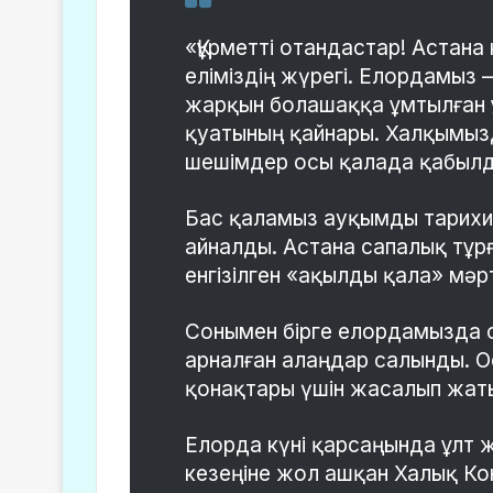
«Құрметті отандастар!
Астана 
еліміздің жүрегі. Елордамыз 
жарқын болашаққа ұмтылған
қуатының қайнары. Халқымызд
шешімдер осы қалада қабыл
Бас қаламыз ауқымды тарихи 
айналды. Астана сапалық тұр
енгізілген «ақылды қала» мәр
Сонымен бірге елордамызда с
арналған алаңдар салынды. О
қонақтары үшін жасалып жат
Елорда күні қарсаңында ұлт 
кезеңіне жол ашқан Халық Ко