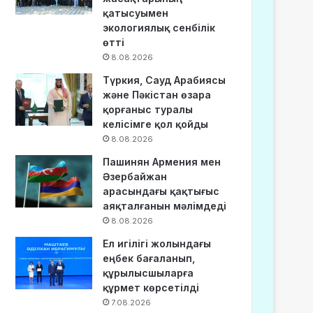
қатысуымен
экологиялық сенбілік
өтті
8.08.2026
Түркия, Сауд Арабиясы
және Пәкістан өзара
қорғаныс туралы
келісімге қол қойды
8.08.2026
Пашинян Армения мен
Әзербайжан
арасындағы қақтығыс
аяқталғанын мәлімдеді
8.08.2026
Ел игілігі жолындағы
еңбек бағаланып,
құрылысшыларға
құрмет көрсетілді
7.08.2026