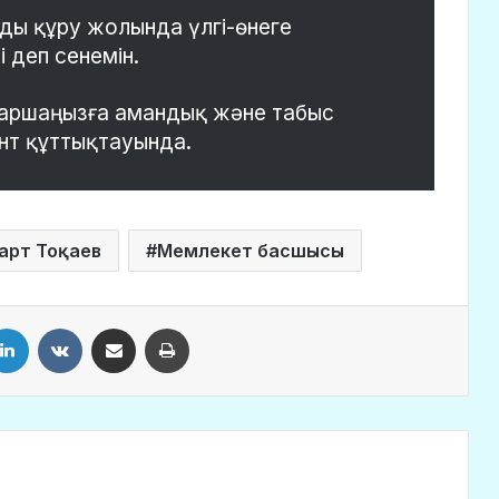
нды құру жолында үлгі-өнеге
і деп сенемін.
 баршаңызға амандық және табыс
ент құттықтауында.
рт Тоқаев
Мемлекет басшысы
LinkedIn
VKontakte
Share via Email
Print