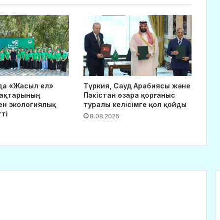
да «Жасыл ел»
Түркия, Сауд Арабиясы және
сақтарының
Пәкістан өзара қорғаныс
н экологиялық
туралы келісімге қол қойды
тті
8.08.2026