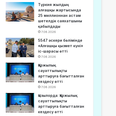
Түркия жылдың
алғашқы жартысында
25 миллионнан астам
шетелдік саяхатшыны
қабылдады
7.08.2026
5547 әскери бөлімінде
«Алғашқы қызмет күні»
іс-шарасы өтті
7.08.2026
Қаржылық
сауаттылықты
арттыруға бағытталған
кездесу өтті
7.08.2026
Қызылорда: Қаржылық
сауаттылықты
арттыруға бағытталған
кездесу өтті