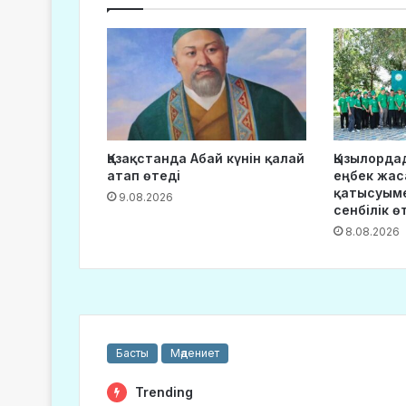
Қазақстанда Абай күнін қалай
Қызылорда
атап өтеді
еңбек жа
қатысуыме
9.08.2026
сенбілік ө
8.08.2026