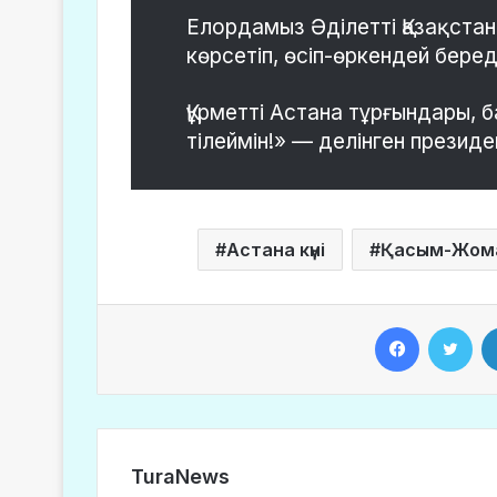
Елордамыз Әділетті Қазақста
көрсетіп, өсіп-өркендей беред
Құрметті Астана тұрғындары,
тілеймін!» — делінген презид
Астана күні
Қасым-Жома
Facebook
Twitter
TuraNews