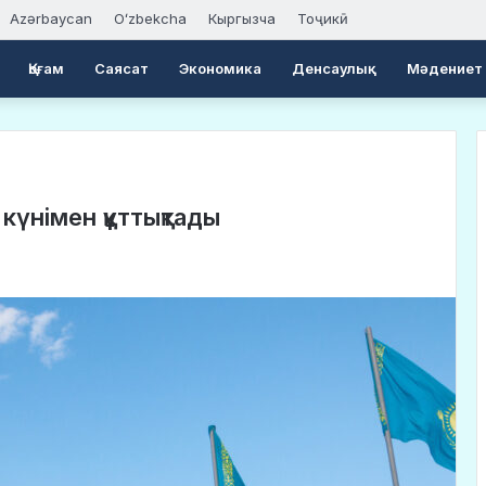
Azərbaycan
Oʻzbekcha
Кыргызча
Тоҷикӣ
Қоғам
Саясат
Экономика
Денсаулық
Мәдениет
 күнімен құттықтады