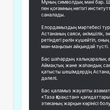
Мұның символдық мәні бар. Шы
пен қоғамның негізгі институт
саналады.
Елордамыздың мәртебесі тур
Астананың саяси, әкімшілік,
ретіндегі рөлін күшейтіп, о
мән-маңызын айқындай түсті.
Бас шаһардың халықаралық аб
Аймақтық және жаһандық сая
қатысты шешімдердің Астана
дәлелі.
Бас қаламыз жауапты азаматт
«Таза Қазақстан» қағидаттар
этиканың жарқын көрінісі болу