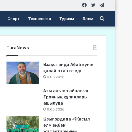
Facebook
Twitter
Telegram
Search
Спорт
Технология
Туризм
Әлем
for
TuraNews
Қазақстанда Абай күнін
қалай атап өтеді
9.08.2026
Аты аңызға айналған
Трояның құпиялары
ашылуда
9.08.2026
Қызылордада «Жасыл
ел» еңбек
жасақтарының