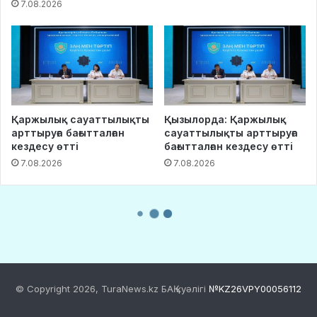
© Copyright 2026, TuraNews.kz БАҚ куәлігі
№KZ26VPY00056112