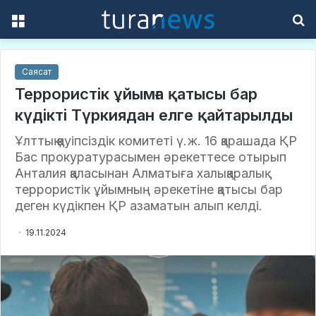
Menu
S
f
Саясат
Террористік ұйымға қатысы бар
күдікті Түркиядан елге қайтарылды
Ұлттық қауіпсіздік комитеті ү.ж. 16 қарашада ҚР
Бас прокуратурасымен әрекеттесе отырып
Анталия қаласынан Алматыға халықаралық
террористік ұйымның әрекетіне қатысы бар
деген күдікпен ҚР азаматын алып келді.
19.11.2024