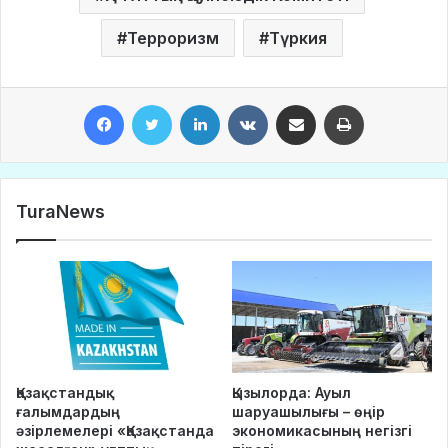
Терроризм
Түркия
Facebook
Twitter
LinkedIn
VKontakte
Share via Email
Print
TuraNews
Қазақстандық
Қызылорда: Ауыл
ғалымдардың
шаруашылығы – өңір
әзірлемелері «Қазақстанда
экономикасының негізгі