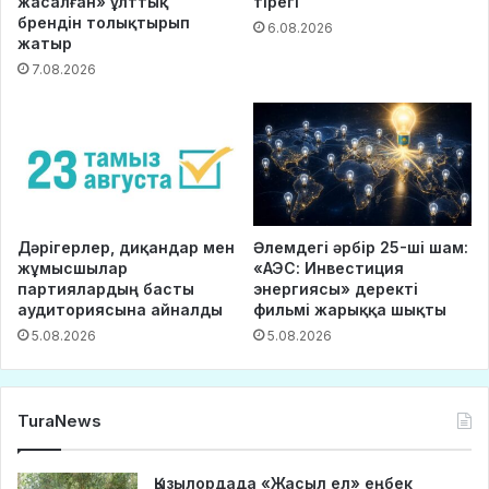
жасалған» ұлттық
тірегі
брендін толықтырып
6.08.2026
жатыр
7.08.2026
Дәрігерлер, диқандар мен
Әлемдегі әрбір 25-ші шам:
жұмысшылар
«АЭС: Инвестиция
партиялардың басты
энергиясы» деректі
аудиториясына айналды
фильмі жарыққа шықты
5.08.2026
5.08.2026
TuraNews
Қызылордада «Жасыл ел» еңбек