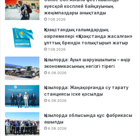
әуесқой косплей байқауының
жеңімпаздары анықталды
7.08.2026
Қазақстандық ғалымдардың
әзірлемелері «Қазақстанда жасалған»
ұлттық брендін толықтырып жатыр
7.08.2026
Қызылорда: Ауыл шаруашылығы – өңір
экономикасының негізгі тірегі
6.08.2026
Қызылорда: Жаңақорғанда су тарату
станциясы іске қосылды
6.08.2026
Қызылорда облысында құс фабрикасы
ашылды
6.08.2026