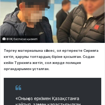
©ҰҚК баспасөз қызметі
Тергеу материалына сәйкес, ол ертеректе Сирияға
кетіп, қарулы топтардың біріне қосылған. Содан
кейін Түркияға жетіп, сол жерде полиция
органдарымен ұсталған.
«Оның өз еркімен Қазақстанға
қайтып, заңмен қарастырылған