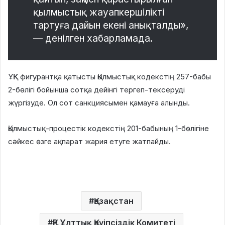
қылмыстық жауапкершілікті
тартуға дайын екені анықталды»,
— денілген хабарламада.
ҰҚК фигурантқа қатысты Қылмыстық кодекстің 257-бабы
2-бөлігі бойынша сотқа дейінгі тергеп-тексеруді
жүргізуде. Ол сот санкциясымен қамауға алынды.
Қылмыстық-процестік кодекстің 201-бабының 1-бөлігіне
сәйкес өзге ақпарат жария етуге жатпайды.
Қазақстан
ҚР Ұлттық Қауіпсіздік Комитеті