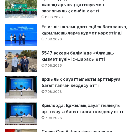
жасақтарының қатысуымен
экологиялық сенбілік өтті
8.08.2026
Ел игілігі жолындағы еңбек бағаланып,
құрылысшыларға құрмет көрсетілді
7.08.2026
5547 әскери бөлімінде «Алғашқы
қызмет күні» іс-шарасы өтті
7.08.2026
Қаржылық сауаттылықты арттыруға
бағытталған кездесу өтті
7.08.2026
Қызылорда: Қаржылық сауаттылықты
арттыруға бағытталған кездесу өтті
7.08.2026
Comic Con Astana фестивалінде