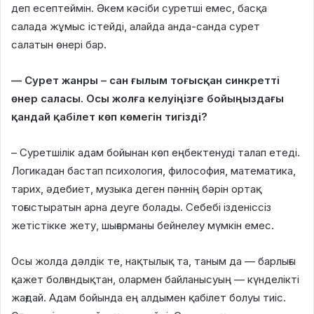
деп есептеймін. Әкем кәсіби суретші емес, басқа
салада жұмыс істейді, алайда анда-санда сурет
салатын өнері бар.
— Сурет жанры – сан ғылым тоғысқан синкретті
өнер саласы. Осы жолға келуіңізге бойыңыздағы
қандай қабілет көп көмегін тигізді?
– Суретшілік адам бойынан көп еңбектенуді талап етеді.
Логикадан бастап психология, философия, математика,
тарих, әдебиет, музыка деген пәннің бәрін ортақ
тоғыстыратын арна деуге болады. Себебі ізденіссіз
жетістікке жету, шығарманы бейнелеу мүмкін емес.
Осы жолда дәлдік те, нақтылық та, таным да — барлығы
қажет болғандықтан, олармен байланысуың — күнделікті
жағдай. Адам бойында ең алдымен қабілет болуы тиіс.