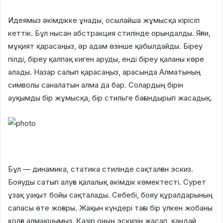
Идеямыз әкімдікке ұнады, осылайша жұмысқа кірісіп
кеттік. Бұл нысан абстракция стилінде орындалды. Яғни,
мұқият қарасаңыз, әр адам өзінше қабылдайды. Біреу
пілді, біреу қалпақ киген аруды, енді біреу қаланы көре
алады. Назар салып қарасаңыз, арасында Алматының
символы саналатын алма да бар. Солардың бірін
ауқымды бір жұмысқа, бір стильге бағындырып жасадық.
Бұл — динамика, статика стилінде сақталған эскиз.
Бояуды сатып алуға қалалық әкімдік көмектесті. Сурет
ұзақ уақыт бойы сақталады. Себебі, бояу құралдарының
сапасы өте жоғары. Жақын күндері тағы бір үлкен жобаны
қолға алмақшымыз. Қазір оның эскизін жасап, қандай