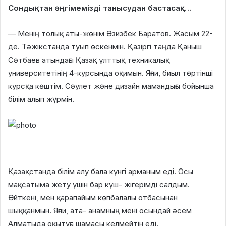
Сондықтан әңгімемізді танысудан бастасақ…
— Менің толық аты-жөнім Әзизбек Баратов. Жасым 22-
де. Тәжікстанда туып өскенмін. Қазіргі таңда Қаныш
Сәтбаев атындағы Қазақ ұлттық техникалық
университетінің 4-курсында оқимын. Яғни, биыл төртінші
курсқа көштім. Сәулет және дизайн мамандығы бойынша
білім алып жүрмін.
Қазақстанда білім алу бала күнгі арманым еді. Осы
мақсатыма жету үшін бар күш- жігерімді салдым.
Өйткені, мен қарапайым көпбалалы отбасынан
шыққанмын. Яғни, ата- анамның мені осындай әсем
Алматыда оқытуға шамасы келмейтін еді.