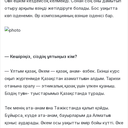
Оған ешкім кездейсоқ келмейді. Сонан соң оны дамытып
отыру арқылы өзіңді жетілдіруге болады. Бос уақытта
көп ізденемін. Әр композицияның өзінше ізденісі бар.
— Кешіріңіз, сіздің ұлтыңыз кім?
— Ұлтым қазақ. Әкем — қазақ, анам- өзбек. Екінші курс
оқып жүргенімде Қазақстан азаматтығын алдым. Тарихи
отанына оралу — этникалық қазақ үшін үлкен қуаныш.
Біздің туған- туыстарымыз Қазақстанда тұрады.
Тек менің ата-анам ғана Тәжікстанда қалып қойды.
Бұйырса, күзде ата-анам, бауырларым да Алматыға
қоныс аударады. Әкем осы уақытты өмір бойы күтті. Әке