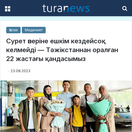
Menu
S
f
Қоғам
Мәдениет
Сурет өнеріне ешкім кездейсоқ
келмейді — Тәжікстаннан оралған
22 жастағы қандасымыз
23.08.2023