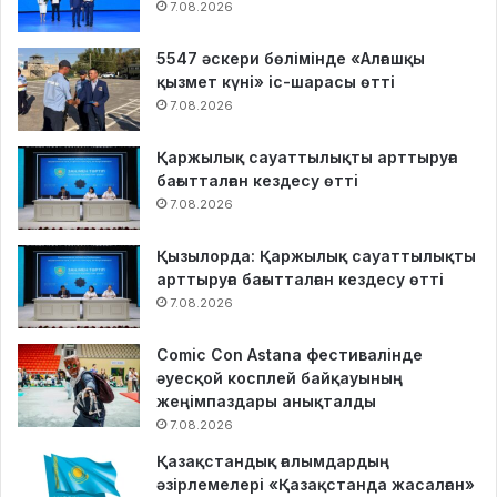
7.08.2026
5547 әскери бөлімінде «Алғашқы
қызмет күні» іс-шарасы өтті
7.08.2026
Қаржылық сауаттылықты арттыруға
бағытталған кездесу өтті
7.08.2026
Қызылорда: Қаржылық сауаттылықты
арттыруға бағытталған кездесу өтті
7.08.2026
Comic Con Astana фестивалінде
әуесқой косплей байқауының
жеңімпаздары анықталды
7.08.2026
Қазақстандық ғалымдардың
әзірлемелері «Қазақстанда жасалған»