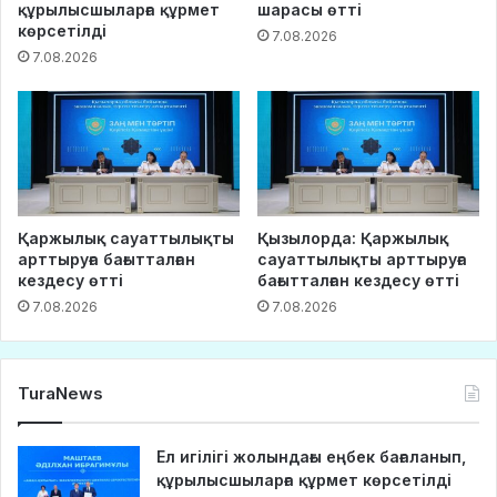
құрылысшыларға құрмет
шарасы өтті
көрсетілді
7.08.2026
7.08.2026
Қаржылық сауаттылықты
Қызылорда: Қаржылық
арттыруға бағытталған
сауаттылықты арттыруға
кездесу өтті
бағытталған кездесу өтті
7.08.2026
7.08.2026
TuraNews
Ел игілігі жолындағы еңбек бағаланып,
құрылысшыларға құрмет көрсетілді