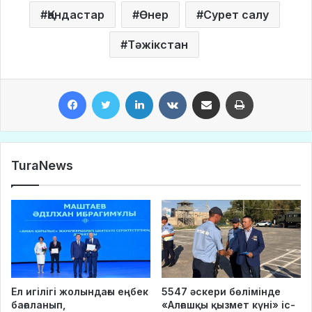
Қандастар
Өнер
Сурет салу
Тәжікстан
Facebook
Twitter
LinkedIn
VKontakte
Share via Email
Print
TuraNews
Ел игілігі жолындағы еңбек
5547 әскери бөлімінде
бағаланып,
«Алғашқы қызмет күні» іс-