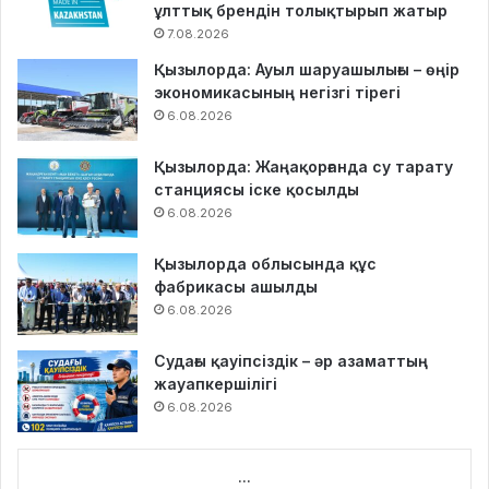
ұлттық брендін толықтырып жатыр
7.08.2026
Қызылорда: Ауыл шаруашылығы – өңір
экономикасының негізгі тірегі
6.08.2026
Қызылорда: Жаңақорғанда су тарату
станциясы іске қосылды
6.08.2026
Қызылорда облысында құс
фабрикасы ашылды
6.08.2026
Судағы қауіпсіздік – әр азаматтың
жауапкершілігі
6.08.2026
...