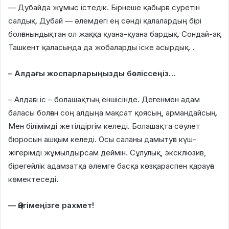
— Дубайда жұмыс істедік. Бірнеше қабырға суретін
салдық. Дубай — әлемдегі ең сәнді қалалардың бірі
болғанындықтан ол жаққа қуана-қуана бардық. Сондай-ақ
Ташкент қаласында да жобаларды іске асырдық. .
– Алдағы жоспарларыңызды бөліссеңіз…
– Алдағы іс – болашақтың еншісінде. Дегенмен адам
баласы болған соң алдыңа мақсат қоясың, армандайсың.
Мен білімімді жетілдіргім келеді. Болашақта сәулет
бюросын ашқым келеді. Осы саланы дамытуға күш-
жігерімді жұмылдырсам деймін. Сұлулық, эксклюзив,
бірегейлік адамзатқа әлемге басқа көзқараспен қарауға
көмектеседі.
— Әңгімеңізге рахмет!