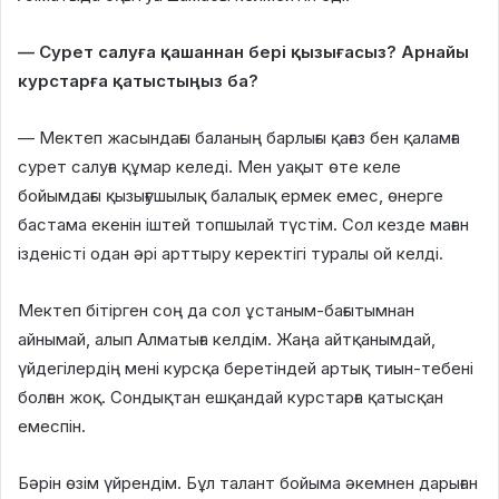
— Сурет салуға қашаннан бері қызығасыз? Арнайы
курстарға қатыстыңыз ба?
— Мектеп жасындағы баланың барлығы қағаз бен қаламға
сурет салуға құмар келеді. Мен уақыт өте келе
бойымдағы қызығушылық балалық ермек емес, өнерге
бастама екенін іштей топшылай түстім. Сол кезде маған
ізденісті одан әрі арттыру керектігі туралы ой келді.
Мектеп бітірген соң да сол ұстаным-бағытымнан
айнымай, алып Алматыға келдім. Жаңа айтқанымдай,
үйдегілердің мені курсқа беретіндей артық тиын-тебені
болған жоқ. Сондықтан ешқандай курстарға қатысқан
емеспін.
Бәрін өзім үйрендім. Бұл талант бойыма әкемнен дарыған