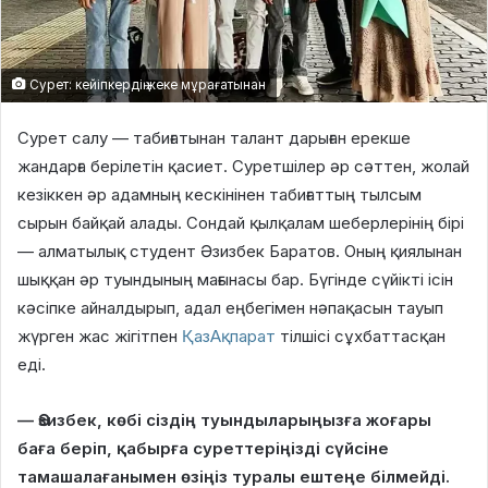
Сурет: кейіпкердің жеке мұрағатынан
Сурет салу — табиғатынан талант дарыған ерекше
жандарға берілетін қасиет. Суретшілер әр сәттен, жолай
кезіккен әр адамның кескінінен табиғаттың тылсым
сырын байқай алады. Сондай қылқалам шеберлерінің бірі
— алматылық студент Әзизбек Баратов. Оның қиялынан
шыққан әр туындының мағынасы бар. Бүгінде сүйікті ісін
кәсіпке айналдырып, адал еңбегімен нәпақасын тауып
жүрген жас жігітпен
ҚазАқпарат
тілшісі сұхбаттасқан
еді.
— Әзизбек, көбі сіздің туындыларыңызға жоғары
баға беріп, қабырға суреттеріңізді сүйсіне
тамашалағанымен өзіңіз туралы ештеңе білмейді.