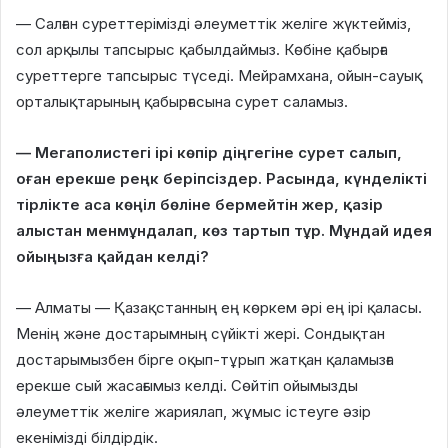
— Салған суреттерімізді әлеуметтік желіге жүктейміз,
сол арқылы тапсырыс қабылдаймыз. Көбіне қабырға
суреттерге тапсырыс түседі. Мейрамхана, ойын-сауық
орталықтарының қабырғасына сурет саламыз.
— Мегаполистегі ірі көпір діңгегіне сурет салып,
оған ерекше реңк беріпсіздер. Расында, күнделікті
тірлікте аса көңіл бөліне бермейтін жер, қазір
алыстан менмұндалап, көз тартып тұр. Мұндай идея
ойыңызға қайдан келді?
— Алматы — Қазақстанның ең көркем әрі ең ірі қаласы.
Менің және достарымның сүйікті жері. Сондықтан
достарымызбен бірге оқып-тұрып жатқан қаламызға
ерекше сый жасағымыз келді. Сөйтіп ойымызды
әлеуметтік желіге жариялап, жұмыс істеуге әзір
екенімізді білдірдік.