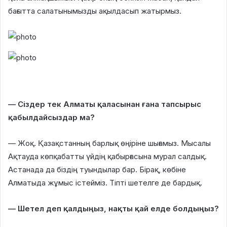
бағытта салатынымызды ақылдасып жатырмыз.
— Сіздер тек Алматы қаласынан ғана тапсырыс
қабылдайсыздар ма?
— Жоқ. Қазақстанның барлық өңіріне шығамыз. Мысалы
Ақтауда көпқабатты үйдің қабырғасына мурал салдық.
Астанада да біздің туындылар бар. Бірақ, көбіне
Алматыда жұмыс істейміз. Тіпті шетелге де бардық.
— Шетел деп қалдыңыз, нақты қай елде болдыңыз?