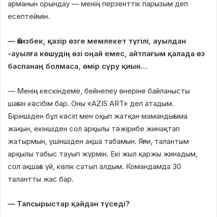
арманын орындау — менің перзенттік парызым деп
есептеймін.
— Әзизбек, қазір өзге мемлекет түгілі, ауылдан
-ауылға көшудің өзі оңай емес, айтпағым қалада өз
баспанаң болмаса, өмір сүру қиын…
— Менің кескіндеме, бейнелеу өнеріне байланысты
шағын кәсібім бар. Оны «AZIS ART» деп атадым.
Біріншіден бұл кәсіп мен оқып жатқан мамандығыма
жақын, екіншіден сол арқылы тәжірибе жинақтап
жатырмын, үшіншіден ақша табамын. Яғни, талантым
арқылы табыс тауып жүрмін. Екі жыл қаржы жинадым,
сол ақшаға үй, көлік сатып алдым. Командамда 30
талантты жас бар.
— Тапсырыстар қайдан түседі?