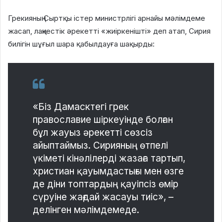
Грекияның Сыртқы істер министрлігі арнайы мәлімдеме
жасап, лаңкестік әрекетті «жиіркенішті» деп атап, Сирия
билігін шұғыл шара қабылдауға шақырды:
«Біз Дамасктегі грек
православие шіркеуінде болған
бұл жауыз әрекетті сөзсіз
айыптаймыз. Сирияның өтпелі
үкіметі кінәлілерді жазаға тартып,
христиан қауымдастығы мен өзге
де діни топтардың қауіпсіз өмір
сүруіне жағдай жасауы тиіс», –
делінген мәлімдемеде.