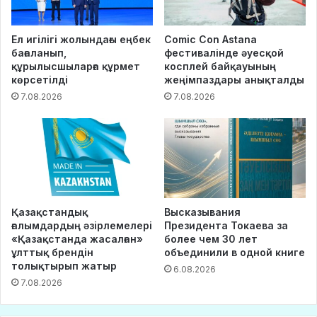
Ел игілігі жолындағы еңбек
Comic Con Astana
бағаланып,
фестивалінде әуесқой
құрылысшыларға құрмет
косплей байқауының
көрсетілді
жеңімпаздары анықталды
7.08.2026
7.08.2026
Қазақстандық
Высказывания
ғалымдардың әзірлемелері
Президента Токаева за
«Қазақстанда жасалған»
более чем 30 лет
ұлттық брендін
объединили в одной книге
толықтырып жатыр
6.08.2026
7.08.2026