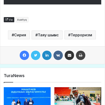
Via
Azattyq
Сирия
Таяу шығыс
Терроризм
Facebook
Twitter
LinkedIn
VKontakte
Share via Email
Print
TuraNews