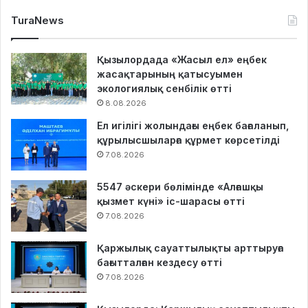
TuraNews
Қызылордада «Жасыл ел» еңбек
жасақтарының қатысуымен
экологиялық сенбілік өтті
8.08.2026
Ел игілігі жолындағы еңбек бағаланып,
құрылысшыларға құрмет көрсетілді
7.08.2026
5547 әскери бөлімінде «Алғашқы
қызмет күні» іс-шарасы өтті
7.08.2026
Қаржылық сауаттылықты арттыруға
бағытталған кездесу өтті
7.08.2026