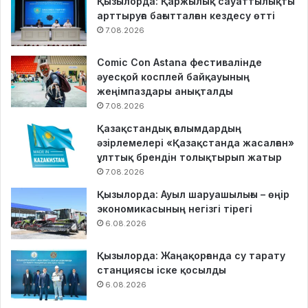
Қызылорда: Қаржылық сауаттылықты
арттыруға бағытталған кездесу өтті
7.08.2026
Comic Con Astana фестивалінде
әуесқой косплей байқауының
жеңімпаздары анықталды
7.08.2026
Қазақстандық ғалымдардың
әзірлемелері «Қазақстанда жасалған»
ұлттық брендін толықтырып жатыр
7.08.2026
Қызылорда: Ауыл шаруашылығы – өңір
экономикасының негізгі тірегі
6.08.2026
Қызылорда: Жаңақорғанда су тарату
станциясы іске қосылды
6.08.2026