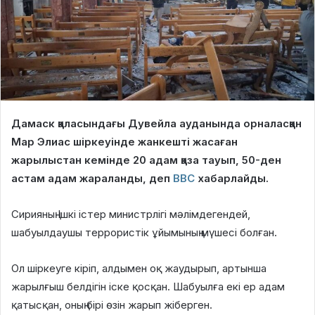
Дамаск қаласындағы Дувейла ауданында орналасқан
Мар Элиас шіркеуінде жанкешті жасаған
жарылыстан кемінде 20 адам қаза тауып, 50-ден
астам адам жараланды, деп
BBC
хабарлайды.
Сирияның Ішкі істер министрлігі мәлімдегендей,
шабуылдаушы террористік ұйымының мүшесі болған.
Ол шіркеуге кіріп, алдымен оқ жаудырып, артынша
жарылғыш белдігін іске қосқан. Шабуылға екі ер адам
қатысқан, оның бірі өзін жарып жіберген.