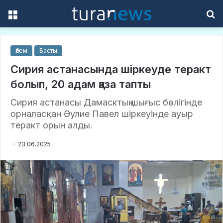
Menu
S
f
Әлем
Басты
Сирия астанасында шіркеуде теракт
болып, 20 адам қаза тапты
Сирия астанасы Дамасктың шығыс бөлігінде
орналасқан Әулие Павел шіркеуінде ауыр
теракт орын алды.
23.06.2025