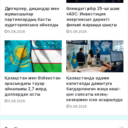
Дәрігерлер, диқандар мен
Әлемдегі әрбір 25-ші шам:
жұмысшылар
«АЭС: Инвестиция
партиялардың басты
энергиясы» деректі
аудиториясына айналды
фильмі жарыққа шықты
5.08.2026
5.08.2026
Қазақстан мен Өзбекстан
Қазақстанда адами
арасындағы тауар
капиталды дамытуға
айналымы 2,7 млрд
бағдарланған жаңа көші-
доллардан асты
қон саясаты кезең-
кезеңімен іске асырылуда
5.08.2026
5.08.2026