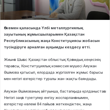
Өскемен қаласында Үлбі металлургиялық
зауытының жұмысшыларымен Қазақстан
Республикасының жаңа Конституциясы жобасын
түсіндіруге арналған ауқымды кездесу өтті.
Жиынға Шығыс Қазақстан облыстық Қоғамдық кеңесінің
төрағасы, Конституциялық комиссия мүшесі Аяужан
Әшімова қатысып, елордада жүргізілген жұмыс барысы
мен негізгі өзгерістер туралы жан-жақты баяндады.
Аяужан Әшімованың айтуынша, бастапқыда қолданыстағы
Негізгі заңға түзетулер енгізу жоспарланғанымен,
өзгерістер көлемі 84 пайызға жеткендіктен, жаңа