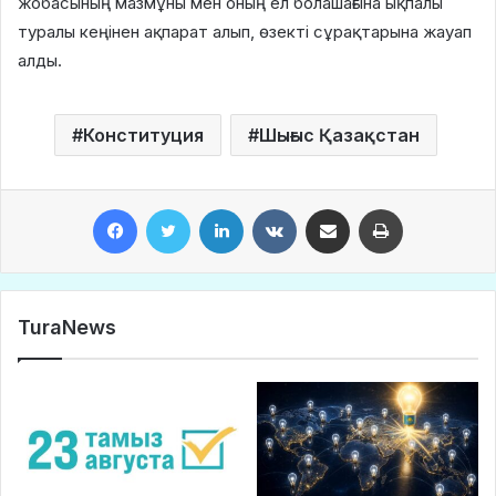
жобасының мазмұны мен оның ел болашағына ықпалы
туралы кеңінен ақпарат алып, өзекті сұрақтарына жауап
алды.
Конституция
Шығыс Қазақстан
Facebook
Twitter
LinkedIn
VKontakte
Share via Email
Print
TuraNews