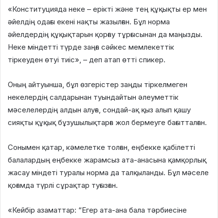
«Конституцияда неке – ерікті және тең құқықты ер мен
әйелдің одағы екені нақты жазылған. Бұл норма
әйелдердің құқықтарын қорғау тұрғысынан да маңызды.
Неке міндетті түрде заңға сәйкес мемлекеттік
тіркеуден өтуі тиіс», – деп атап өтті спикер.
Оның айтуынша, бұл өзгерістер заңды тіркелмеген
некелердің салдарынан туындайтын әлеуметтік
мәселелердің алдын алуға, сондай-ақ қыз алып қашу
сияқты құқық бұзушылықтарға жол бермеуге бағытталған.
Сонымен қатар, кәмелетке толған, еңбекке қабілетті
балалардың еңбекке жарамсыз ата-анасына қамқорлық
жасау міндеті туралы норма да талқыланды. Бұл мәселе
қоғамда түрлі сұрақтар туғызған.
«Кейбір азаматтар: “Егер ата-ана бала тәрбиесіне