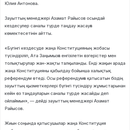
Юлия Антонова.
Зауыттың менеджері Азамат Райысов осындай
кездесулер саналы түрде таңдау жасауға
көмектесетінін айтты.
«Бүгінгі кездесуде жаңа Конституцияның жобасы
түсіндіріліп, Ата Заңымызға енгізілетін өзгерістер мен
толықтырулар жан-жақты талқыланды. Енді жақын арада
жаңа Конституцияны қабылдау бойынша халықтық
референдум өтеді. Осы референдумға қатысатын біздің
зауыттың қызметкерлері бүгінгі түсіндіру жұмыстарынан
кейін өз таңдауларын саналы түрде жасайды деп
ойлаймын», — дейді зауыттың менеджері Азамат
Райысов.
Жиын соңында қатысушылар жаңа Конституция