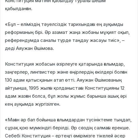
Конституция мәтінін қабылдау туралы шешім
қабылданған.
«Бұл – еліміздің тәуелсіздік тарихындағы ең ауқымды
реформаның бірі. Әр азамат жаңа жобаны мұқият оқып,
референдумда саналы түрде таңдау жасауы тиіс», –
деді Аяужан Әшімова.
Конституция жобасын әзірлеуге қатарында ғалымдар,
заңгерлер, лингвистер және өңірлердің өкілдері болған
130 адам қатысқанын атап өтті. Аяужан Әшімованың
айтуынша, 1995 жылғы қолданыстағы Конституцияны 12
адам жазған болса, бұл жолы жұмыс барынша ашық әрі
кең ауқымда жүргізілген.
«Маған әр бап бойынша ғалымдардан түсініктеме тыңдап,
сұрақ қою мүмкіндігі берілді. Әр сөздің салмағы ерекше.
Себебі Конституция – ертеңгі өмірімізге тікелей әсер