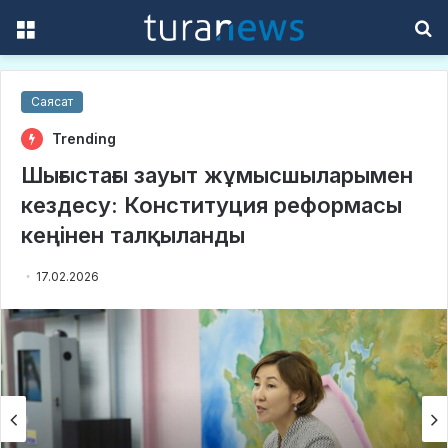
Menu
S
f
Саясат
Trending
Шығыстағы зауыт жұмысшыларымен
кездесу: Конституция реформасы
кеңінен талқыланды
17.02.2026