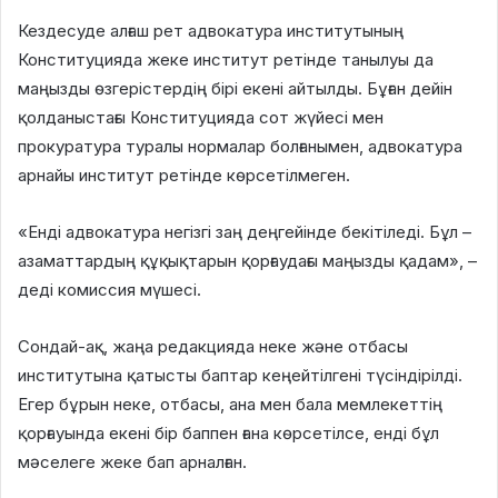
Кездесуде алғаш рет адвокатура институтының
Конституцияда жеке институт ретінде танылуы да
маңызды өзгерістердің бірі екені айтылды. Бұған дейін
қолданыстағы Конституцияда сот жүйесі мен
прокуратура туралы нормалар болғанымен, адвокатура
арнайы институт ретінде көрсетілмеген.
«Енді адвокатура негізгі заң деңгейінде бекітіледі. Бұл –
азаматтардың құқықтарын қорғаудағы маңызды қадам», –
деді комиссия мүшесі.
Сондай-ақ, жаңа редакцияда неке және отбасы
институтына қатысты баптар кеңейтілгені түсіндірілді.
Егер бұрын неке, отбасы, ана мен бала мемлекеттің
қорғауында екені бір баппен ғана көрсетілсе, енді бұл
мәселеге жеке бап арналған.