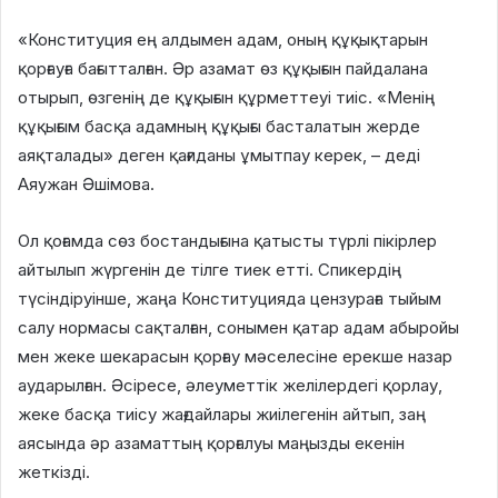
«Конституция ең алдымен адам, оның құқықтарын
қорғауға бағытталған. Әр азамат өз құқығын пайдалана
отырып, өзгенің де құқығын құрметтеуі тиіс. «Менің
құқығым басқа адамның құқығы басталатын жерде
аяқталады» деген қағиданы ұмытпау керек, – деді
Аяужан Әшімова.
Ол қоғамда сөз бостандығына қатысты түрлі пікірлер
айтылып жүргенін де тілге тиек етті. Спикердің
түсіндіруінше, жаңа Конституцияда цензураға тыйым
салу нормасы сақталған, сонымен қатар адам абыройы
мен жеке шекарасын қорғау мәселесіне ерекше назар
аударылған. Әсіресе, әлеуметтік желілердегі қорлау,
жеке басқа тиісу жағдайлары жиілегенін айтып, заң
аясында әр азаматтың қорғалуы маңызды екенін
жеткізді.