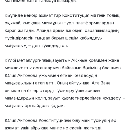
мәтінімен жеке танысуға шақырды.
«Бүгінде кейбір азаматтар Конституция мәтінін толық
оқымай, қысқаша мазмұнын түрлі платформалардан
қарап жатады. Алайда әркім өзі оқып, сарапшылардың
түсіндірмесін тыңдап барып шешім қабылдауы
маңызды», – деп түйіндеді ол.
«Үлбі металлургиялық зауыты» АҚ-ның қоғаммен және
мемлекеттік органдармен байланыс бөлімінің басшысы
Юлия Антонова ұжыммен өткен кездесудің
маңыздылығын атап өтті. Оның айтуынша, Ата Заңға
енгізілетін өзгерістерді түсіндіру үшін арнайы
мамандардың келіп, зауыт қызметкерлерімен жүздесуі –
маңызды әрі пайдалы қадам.
Юлия Антонова Конституцияны білу мен түсінудің әр
азамат үшін айрықша мәнге ие екенін жеткізді.