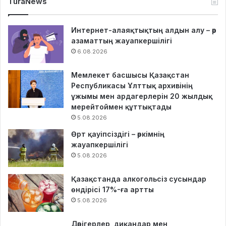
TuraNews
Интернет-алаяқтықтың алдын алу – әр
азаматтың жауапкершілігі
6.08.2026
Мемлекет басшысы Қазақстан
Республикасы Ұлттық архивінің
ұжымы мен ардагерлерін 20 жылдық
мерейтоймен құттықтады
5.08.2026
Өрт қауіпсіздігі – әркімнің
жауапкершілігі
5.08.2026
Қазақстанда алкогольсіз сусындар
өндірісі 17%-ға артты
5.08.2026
Дәрігерлер, диқандар мен