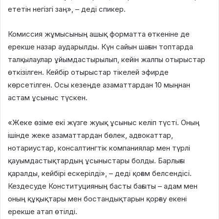
ететін негізгі заң», – деді спикер.
Комиссия жұмысының ашық форматта өткеніне де
ерекше назар аударылды. Күн сайын шағын топтарда
талқылаулар ұйымдастырылып, кейін жалпы отырыстар
өткізілген. Кейбір отырыстар тікелей эфирде
көрсетілген. Осы кезеңде азаматтардан 10 мыңнан
астам ұсыныс түскен.
«Жеке өзіме екі жүзге жуық ұсыныс келіп түсті. Оның
ішінде жеке азаматтардан бөлек, адвокаттар,
нотариустар, консалтингтік компаниялар мен түрлі
қауымдастықтардың ұсыныстары болды. Барлығы
қаралды, кейбірі ескерілді», – деді қоғам белсендісі.
Кездесуде Конституцияның басты бағыты – адам мен
оның құқықтары мен бостандықтарын қорғау екені
ерекше атап өтілді.