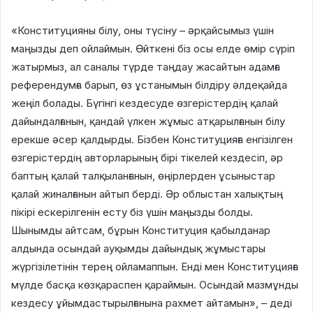
«Конституцияны білу, оны түсіну – әрқайсымыз үшін
маңызды деп ойлаймын. Өйткені біз осы елде өмір сүріп
жатырмыз, ал саналы түрде таңдау жасайтын адамға
референдумға барып, өз ұстанымын білдіру әлдеқайда
жеңіл болады. Бүгінгі кездесуде өзгерістердің қалай
дайындалғанын, қандай үлкен жұмыс атқарылғанын білу
ерекше әсер қалдырды. Бізбен Конституцияға енгізілген
өзгерістердің авторларының бірі тікелей кездесіп, әр
баптың қалай талқыланғанын, өңірлерден ұсыныстар
қалай жиналғанын айтып берді. Әр облыстан халықтың
пікірі ескерілгенін есту біз үшін маңызды болды.
Шынымды айтсам, бұрын Конституция қабылданар
алдында осындай ауқымды дайындық жұмыстары
жүргізілетінін терең ойламаппын. Енді мен Конституцияға
мүлде басқа көзқараспен қараймын. Осындай мазмұнды
кездесу ұйымдастырылғанына рахмет айтамын», – деді