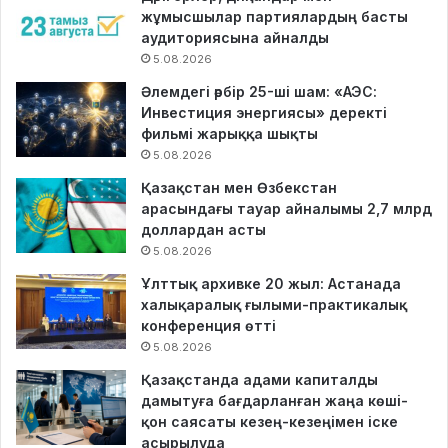
жұмысшылар партиялардың басты
аудиториясына айналды
5.08.2026
Әлемдегі әрбір 25-ші шам: «АЭС:
Инвестиция энергиясы» деректі
фильмі жарыққа шықты
5.08.2026
Қазақстан мен Өзбекстан
арасындағы тауар айналымы 2,7 млрд
доллардан асты
5.08.2026
Ұлттық архивке 20 жыл: Астанада
халықаралық ғылыми-практикалық
конференция өтті
5.08.2026
Қазақстанда адами капиталды
дамытуға бағдарланған жаңа көші-
қон саясаты кезең-кезеңімен іске
асырылуда