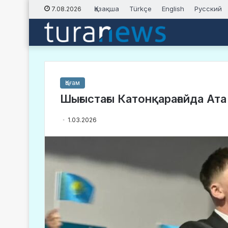
Қазақша
Türkçe
English
Русский
7.08.2026
Қоғам
Шығыстағы Катонқарағайда Ата 
1.03.2026