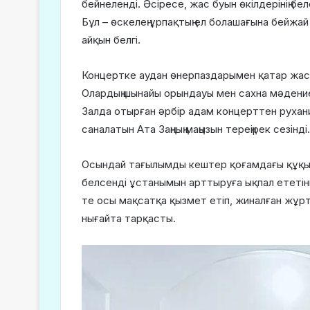
бейнеленді. Әсіресе, жас буын өкілдерінің бел
Бұл – өскелең ұрпақтың ел болашағына бейжай 
айқын белгі.
Концертке аудан өнерпаздарымен қатар жас 
Олардың шынайы орындауы мен сахна мәдени
Залда отырған әрбір адам концерттен рухани с
саналатын Ата Заңның маңызын тереңірек сезінді.
Осындай тағылымды кештер қоғамдағы құқық
белсенді ұстанымын арттыруға ықпал ететіні
те осы мақсатқа қызмет етіп, жиналған жұртшы
нығайта тарқасты.