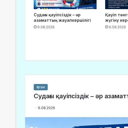
Судағы қауіпсіздік – әр
Қауіп төн
азаматтың жауапкершілігі
жүгіну кер
6.08.2026
6.08.2026