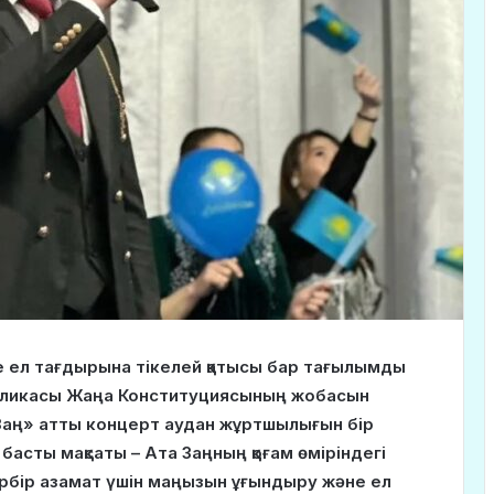
е ел тағдырына тікелей қатысы бар тағылымды
публикасы Жаңа Конституциясының жобасын
а Заң» атты концерт аудан жұртшылығын бір
асты мақсаты – Ата Заңның қоғам өміріндегі
әрбір азамат үшін маңызын ұғындыру және ел