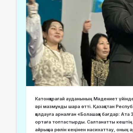
Катонқарағай ауданының Мәдениет үйінд
әрі мазмұнды шара өтті. Қазақстан Рес
қолдауға арналған «Болашаққа бағдар: Ат
ортаға топтастырды. Салтанатты кештің б
айрықша рөлін кеңінен насихаттау, оның 