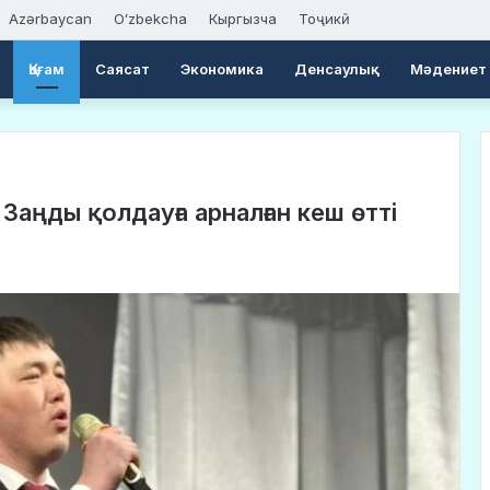
Azərbaycan
Oʻzbekcha
Кыргызча
Тоҷикӣ
Қоғам
Саясат
Экономика
Денсаулық
Мәдениет
Заңды қолдауға арналған кеш өтті