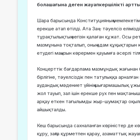
болашағына деген жауапкершілікті артты
Шара барысында Конституцияның мемлекетімізді
ерекше атап өтілді. Ата Заң – тәуелсіз еліміз
тұрақтылықтың негізін қалаған құжат. Осы ре
мазмұнына тоқталып, оның адам құқықтарын қ
етудегі маңызын көрермен қауымға әсерлі тіл
Концерттік бағдарлама мазмұндық жағынан ба
бірлігіне, тәуелсіздік пен татулыққа арнал
аудандық мәдениет үйінің шығармашылық ұж
жол тауып, зал ішін ерекше рух пен мақтаныш 
арқау еткен тағылымды жыр-шумақтар оқылып,
айшықталды.
Кеш барысында сахналанған көріністер де кө
құру, заңға құрметпен қарау, азаматтық жау