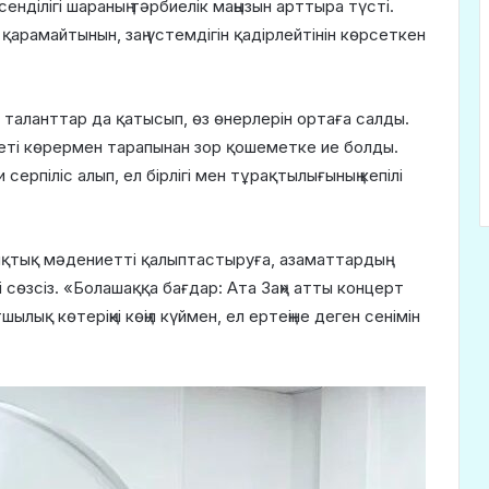
сенділігі шараның тәрбиелік маңызын арттыра түсті.
қарамайтынын, заң үстемдігін қадірлейтінін көрсеткен
таланттар да қатысып, өз өнерлерін ортаға салды.
еті көрермен тарапынан зор қошеметке ие болды.
ерпіліс алып, ел бірлігі мен тұрақтылығының кепілі
тық мәдениетті қалыптастыруға, азаматтардың
 сөзсіз. «Болашаққа бағдар: Ата Заң» атты концерт
лық көтеріңкі көңіл күймен, ел ертеңіне деген сенімін