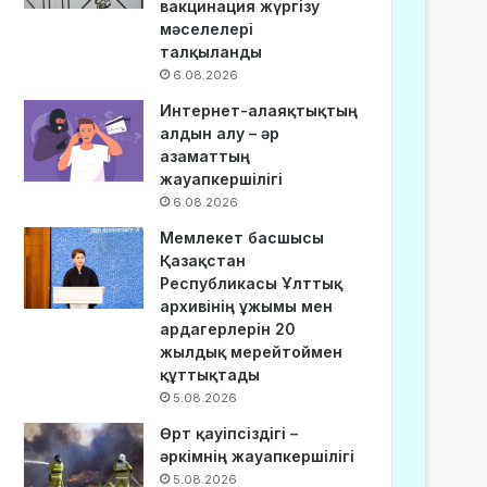
вакцинация жүргізу
мәселелері
талқыланды
6.08.2026
Интернет-алаяқтықтың
алдын алу – әр
азаматтың
жауапкершілігі
6.08.2026
Мемлекет басшысы
Қазақстан
Республикасы Ұлттық
архивінің ұжымы мен
ардагерлерін 20
жылдық мерейтоймен
құттықтады
5.08.2026
Өрт қауіпсіздігі –
әркімнің жауапкершілігі
5.08.2026