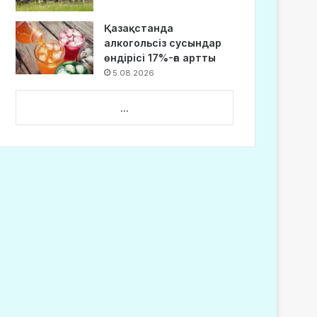
Қазақстанда
алкогольсіз сусындар
өндірісі 17%-ға артты
5.08.2026
...