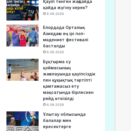
Қауіп төнген жағдайда
қайда жүгіну керек?
6.08.2026
Елордада Орталық
Азиядағы ең ірі поп-
мәдениет фестивалі
басталды
6.08.2026
Бұқтырма су
қоймасының
жағалауында қауіпсіздік
пен құқықтық тәртіпті
қамтамасыз ету
мақсатында бірлескен
рейд өткізілді
6.08.2026
Ұлытау облысында
балалар мен
ересектерге