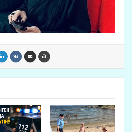
LinkedIn
VKontakte
Share via Email
Print