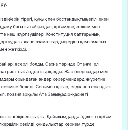
ру.
ң берік тірегі, құқық пен бостандықтың кепілі екені
дің даму бағытын айқындап, қоғамдық келісім мен
тте кеш жүргізушілері Конституция баптарының
орғаудағы және азаматтардың теңдігін қамтамасыз
мен жеткізді.
й әрі әсерлі болды. Сахна төрінде Отанға, ел
ған патриоттық әндер шырқалды. Жас өнерпаздар мен
ымдары орындаған әндер көрермендердің жүрегіне
сезіміне бөледі. Сонымен қатар, елдік пен еркіндікті
 поэзия арқылы Ата Заңның қадір-қасиеті
пшілік көңілінен шықты. Қойылымдарда әділетті қоғам
апкершілік секілді құндылықтар көркем түрде