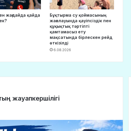
ген жағдайда қайда
Бұқтырма су қоймасының
ек?
жағалауында қауіпсіздік пен
құқықтық тәртіпті
қамтамасыз ету
мақсатында бірлескен рейд
өткізілді
6.08.2026