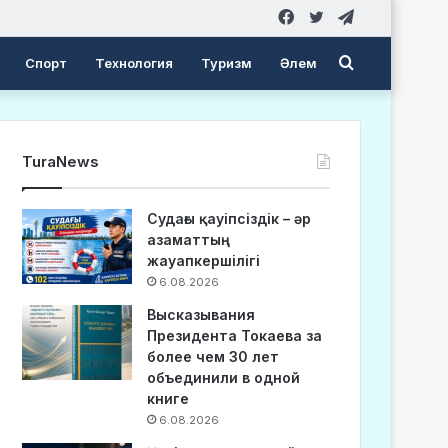
Facebook
Twitter
Telegram
Search
Спорт
Технология
Туризм
Әлем
for
TuraNews
Судағы қауіпсіздік – әр
азаматтың
жауапкершілігі
6.08.2026
Высказывания
Президента Токаева за
более чем 30 лет
объединили в одной
книге
6.08.2026