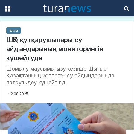
Menu
S
f
Қоғам
ШҚО құтқарушылары су
айдындарының мониторингін
күшейтуде
Шомылу маусымы қызу кезінде Шығыс
Қазақстанның көптеген су айдындарында
патрульдеу күшейтілді.
2.08.2025