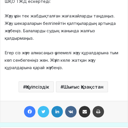
ШҚО ТЖД ескертеді:
Жүзу үшін тек жабдықталған жағажайларды таңдаңыз.
Жүзу шекараларын белгілейтін қалтқылардың артында
жүзбеңіз. Балаларды судың жанында жалғыз
қалдырмаңыз.​ ​ ​ ​ ​ ​
Егер сіз жүзе алмасаңыз-үрлемелі жүзу құралдарына тым
көп сенбегеніңіз жөн. Жүзіп келе жатқан жүзу
құралдарына қарай жүзбеңіз.
Қауіпсіздік
Шығыс Қазақстан
Facebook
Twitter
LinkedIn
VKontakte
Share via Email
Print