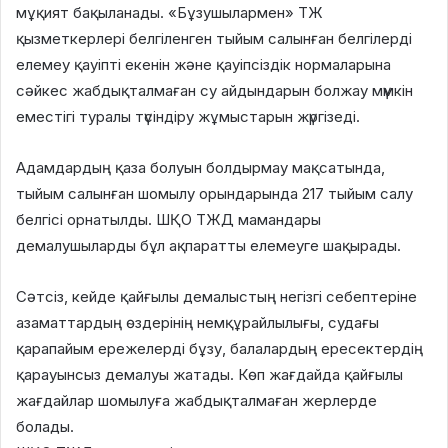
мұқият бақыланады. «Бұзушылармен» ТЖ
қызметкерлері белгіленген тыйым салынған белгілерді
елемеу қауіпті екенін және қауіпсіздік нормаларына
сәйкес жабдықталмаған су айдындарын болжау мүмкін
еместігі туралы түсіндіру жұмыстарын жүргізеді.
Адамдардың қаза болуын болдырмау мақсатында,
тыйым салынған шомылу орындарында 217 тыйым салу
белгісі орнатылды. ШҚО ТЖД мамандары
демалушыларды бұл ақпаратты елемеуге шақырады.
Сәтсіз, кейде қайғылы демалыстың негізгі себептеріне
азаматтардың өздерінің немқұрайлылығы, судағы
қарапайым ережелерді бұзу, балалардың ересектердің
қарауынсыз демалуы жатады. Көп жағдайда қайғылы
жағдайлар шомылуға жабдықталмаған жерлерде
болады.