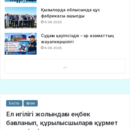
Қызылорда облысында құс
фабрикасы ашылды
6.08.2026
Судағы қауіпсіздік – әр азаматтың
жауапкершілігі
6.08.2026
...