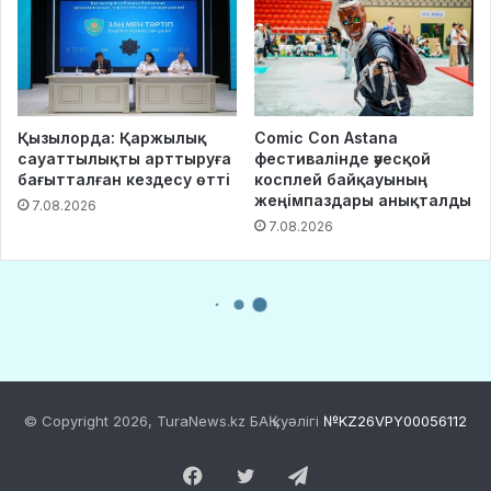
© Copyright 2026, TuraNews.kz БАҚ куәлігі
№KZ26VPY00056112
Facebook
Twitter
Telegram