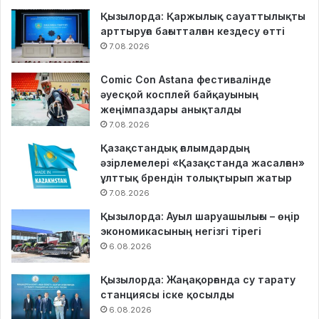
Қызылорда: Қаржылық сауаттылықты
арттыруға бағытталған кездесу өтті
7.08.2026
Comic Con Astana фестивалінде
әуесқой косплей байқауының
жеңімпаздары анықталды
7.08.2026
Қазақстандық ғалымдардың
әзірлемелері «Қазақстанда жасалған»
ұлттық брендін толықтырып жатыр
7.08.2026
Қызылорда: Ауыл шаруашылығы – өңір
экономикасының негізгі тірегі
6.08.2026
Қызылорда: Жаңақорғанда су тарату
станциясы іске қосылды
6.08.2026