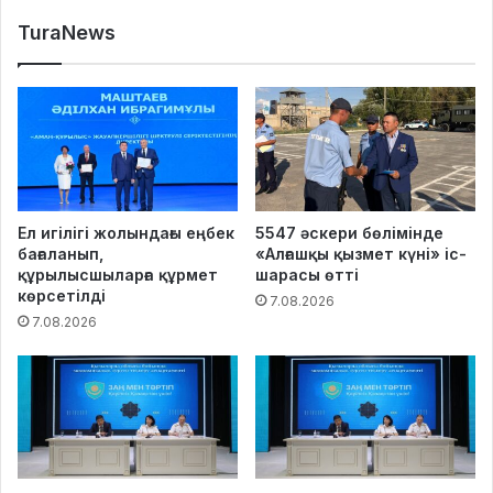
TuraNews
Ел игілігі жолындағы еңбек
5547 әскери бөлімінде
бағаланып,
«Алғашқы қызмет күні» іс-
құрылысшыларға құрмет
шарасы өтті
көрсетілді
7.08.2026
7.08.2026