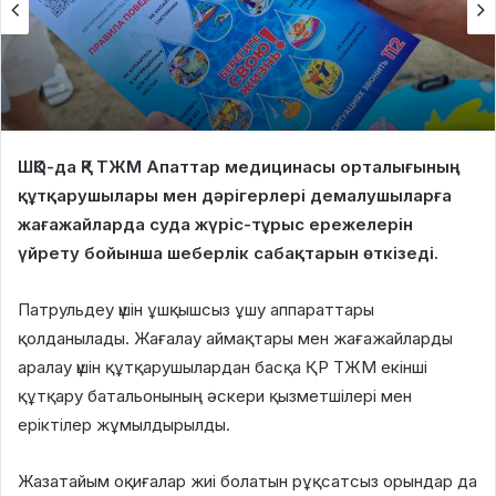
ШҚО-да ҚР ТЖМ Апаттар медицинасы орталығының
құтқарушылары мен дәрігерлері демалушыларға
жағажайларда суда жүріс-тұрыс ережелерін
үйрету бойынша шеберлік сабақтарын өткізеді.
Патрульдеу үшін ұшқышсыз ұшу аппараттары
қолданылады. Жағалау аймақтары мен жағажайларды
аралау үшін құтқарушылардан басқа ҚР ТЖМ екінші
құтқару батальонының әскери қызметшілері мен
еріктілер жұмылдырылды.
Жазатайым оқиғалар жиі болатын рұқсатсыз орындар да