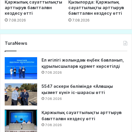
Қаржылық сауаттылықты
Қызылорда: Қаржылық
арттыруға бағытталған
сауаттылықты арттыруға
кездесу өтті
бағытталған кездесу өтті
7.08.2026
7.08.2026
TuraNews
Ел игілігі жолындағы еңбек бағаланып,
құрылысшыларға құрмет көрсетілді
7.08.2026
5547 әскери бөлімінде «Алғашқы
қызмет күні» іс-шарасы өтті
7.08.2026
Қаржылық сауаттылықты арттыруға
бағытталған кездесу өтті
7.08.2026