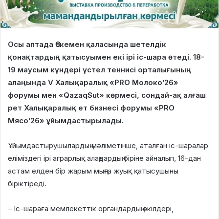
Осы аптада Өскемен қаласында шетелдік
қонақтардың қатысуымен екі ірі іс-шара өтеді. 18-
19 маусым күндері үстел теннисі орталығының
алаңында V Халықаралық «PRO Молоко’26»
форумы мен «QazaqSut» көрмесі, сондай-ақ алғаш
рет Халықаралық ет бизнесі форумы «PRO
Мясо’26» ұйымдастырылады.
Ұйымдастырушылардың мәліметінше, аталған іс-шаралар
еліміздегі ірі аграрлық алаңдардың біріне айналып, 16-дан
астам елден бір жарым мыңға жуық қатысушыны
біріктіреді.
– Іс-шараға мемлекеттік органдардың өкілдері,