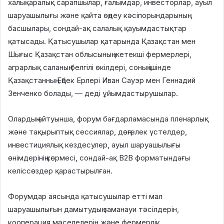
халықаралық сарапшылар, ғалымдар, инвесторлар, ауыл
шаруашылығы және қайта өңдеу кәсіпорындарының
басшылары, сондай-ақ салалық қауымдастықтар
қатысады. Қатысушылар қатарында Қазақстан мен
Шығыс Қазақстан облысының жетекші фермерлері,
аграрлық саланың белгілі өкілдері, соның ішінде
Қазақстанның Еңбек Ерлері Иван Сауэр мен Геннадий
Зенченко болады, — деді ұйымдастырушылар.
Олардың айтуынша, форум бағдарламасында пленарлық
және тақырыптық сессиялар, дөңгелек үстелдер,
инвестициялық кездесулер, ауыл шаруашылығы
өнімдерінің көрмесі, сондай-ақ B2B форматындағы
келіссөздер қарастырылған.
Форумдар аясында қатысушылар етті мал
шаруашылығын дамытудың заманауи тәсілдерін,
кооперация мәселелерін және фермерлік