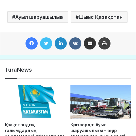
Ауыл шаруашылығы
Шығыс Қазақстан
Facebook
Twitter
LinkedIn
VKontakte
Share via Email
Print
TuraNews
Қазақстандық
Қызылорда: Ауыл
ғалымдардың
шаруашылығы – өңір