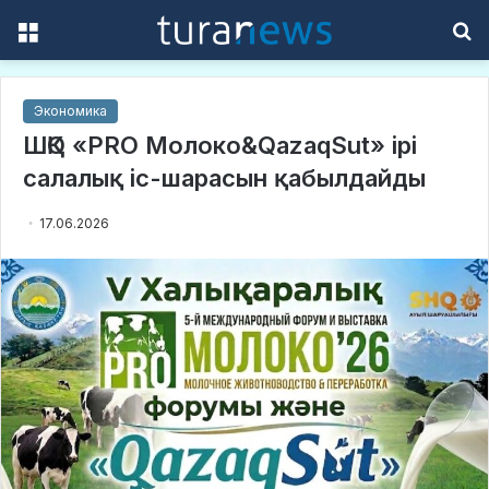
Menu
S
f
Экономика
ШҚО «PRO Молоко&QazaqSut» ірі
салалық іс-шарасын қабылдайды
17.06.2026