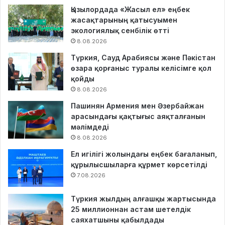
Қызылордада «Жасыл ел» еңбек
жасақтарының қатысуымен
экологиялық сенбілік өтті
8.08.2026
Түркия, Сауд Арабиясы және Пәкістан
өзара қорғаныс туралы келісімге қол
қойды
8.08.2026
Пашинян Армения мен Әзербайжан
арасындағы қақтығыс аяқталғанын
мәлімдеді
8.08.2026
Ел игілігі жолындағы еңбек бағаланып,
құрылысшыларға құрмет көрсетілді
7.08.2026
Түркия жылдың алғашқы жартысында
25 миллионнан астам шетелдік
саяхатшыны қабылдады