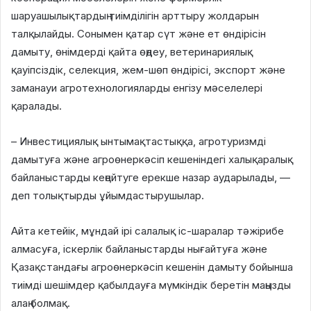
шаруашылықтардың тиімділігін арттыру жолдарын
талқылайды. Сонымен қатар сүт және ет өндірісін
дамыту, өнімдерді қайта өңдеу, ветеринариялық
қауіпсіздік, селекция, жем-шөп өндірісі, экспорт және
заманауи агротехнологияларды енгізу мәселелері
қаралады.
– Инвестициялық ынтымақтастыққа, агротуризмді
дамытуға және агроөнеркәсіп кешеніндегі халықаралық
байланыстарды кеңейтуге ерекше назар аударылады, —
деп толықтырды ұйымдастырушылар.
Айта кетейік, мұндай ірі салалық іс-шаралар тәжірибе
алмасуға, іскерлік байланыстарды нығайтуға және
Қазақстандағы агроөнеркәсіп кешенін дамыту бойынша
тиімді шешімдер қабылдауға мүмкіндік беретін маңызды
алаң болмақ.