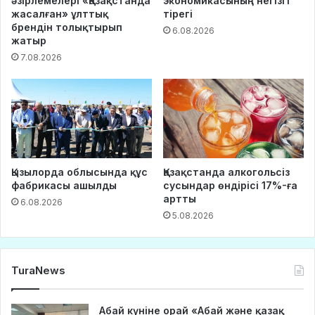
әзірлемелері «Қазақстанда
экономикасының негізгі
жасалған» ұлттық
тірегі
брендін толықтырып
6.08.2026
жатыр
7.08.2026
Қызылорда облысында құс
Қазақстанда алкогольсіз
фабрикасы ашылды
сусындар өндірісі 17%-ға
артты
6.08.2026
5.08.2026
TuraNews
Абай күніне орай «Абай және қазақ