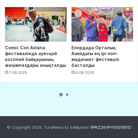
© Copyright 2026, TuraNews.kz БАҚ куәлігі
№KZ26VPY00056112