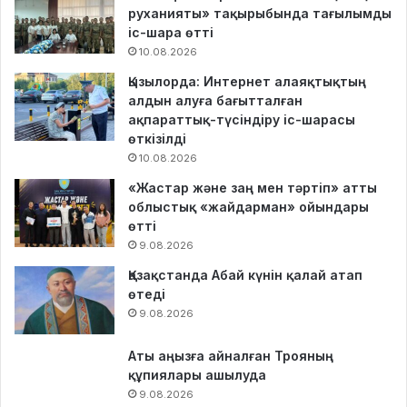
руханияты» тақырыбында тағылымды
іс-шара өтті
10.08.2026
Қызылорда: Интернет алаяқтықтың
алдын алуға бағытталған
ақпараттық-түсіндіру іс-шарасы
өткізілді
10.08.2026
«Жастар және заң мен тәртіп» атты
облыстық «жайдарман» ойындары
өтті
9.08.2026
Қазақстанда Абай күнін қалай атап
өтеді
9.08.2026
Аты аңызға айналған Трояның
құпиялары ашылуда
9.08.2026