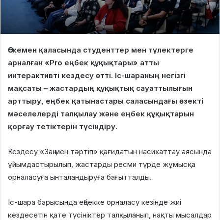
Өскемен қаласында студенттер мен түлектерге
арналған «Pro еңбек құқықтары» атты
интерактивті кездесу өтті. Іс-шараның негізгі
мақсаты – жастардың құқықтық сауаттылығын
арттыру, еңбек қатынастары саласындағы өзекті
мәселелерді талқылау және еңбек құқықтарын
қорғау тетіктерін түсіндіру.
Кездесу «Заң мен тәртіп» қағидатын насихаттау аясында
ұйымдастырылып, жастарды ресми түрде жұмысқа
орналасуға ынталандыруға бағытталды.
Іс-шара барысында еңбекке орналасу кезінде жиі
кездесетін қате түсініктер талқыланып, нақты мысалдар