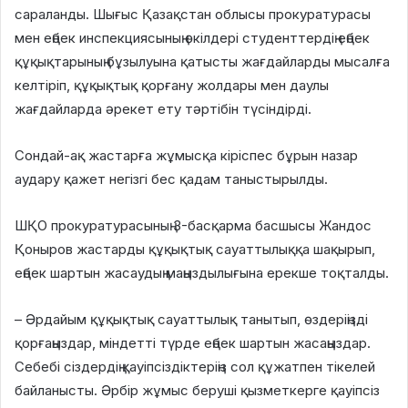
сараланды. Шығыс Қазақстан облысы прокуратурасы
мен еңбек инспекциясының өкілдері студенттердің еңбек
құқықтарының бұзылуына қатысты жағдайларды мысалға
келтіріп, құқықтық қорғану жолдары мен даулы
жағдайларда әрекет ету тәртібін түсіндірді.
Сондай-ақ жастарға жұмысқа кіріспес бұрын назар
аудару қажет негізгі бес қадам таныстырылды.
ШҚО прокуратурасының 3-басқарма басшысы Жандос
Қоныров жастарды құқықтық сауаттылыққа шақырып,
еңбек шартын жасаудың маңыздылығына ерекше тоқталды.
– Әрдайым құқықтық сауаттылық танытып, өздеріңізді
қорғаңыздар, міндетті түрде еңбек шартын жасаңыздар.
Себебі сіздердің қауіпсіздіктеріңіз сол құжатпен тікелей
байланысты. Әрбір жұмыс беруші қызметкерге қауіпсіз