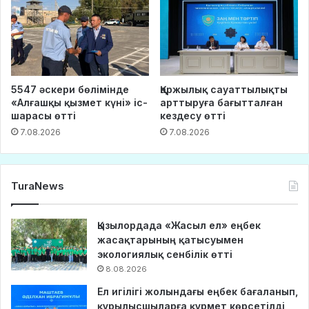
5547 әскери бөлімінде
Қаржылық сауаттылықты
«Алғашқы қызмет күні» іс-
арттыруға бағытталған
шарасы өтті
кездесу өтті
7.08.2026
7.08.2026
TuraNews
Қызылордада «Жасыл ел» еңбек
жасақтарының қатысуымен
экологиялық сенбілік өтті
8.08.2026
Ел игілігі жолындағы еңбек бағаланып,
құрылысшыларға құрмет көрсетілді