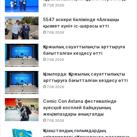
7.08.2026
5547 әскери бөлімінде «Алғашқы
қызмет күні» іс-шарасы өтті
7.08.2026
Қаржылық сауаттылықты арттыруға
бағытталған кездесу өтті
7.08.2026
Қызылорда: Қаржылық сауаттылықты
арттыруға бағытталған кездесу өтті
7.08.2026
Comic Con Astana фестивалінде
әуесқой косплей байқауының
жеңімпаздары анықталды
7.08.2026
Қазақстандық ғалымдардың
әзірлемелері «Қазақстанда жасалған»