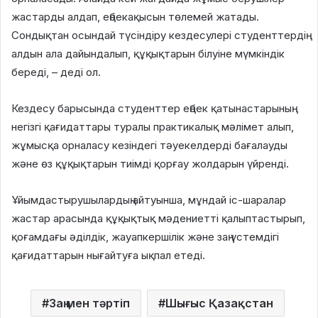
жастарды алдап, еңбекақысын төлемей жатады.
Сондықтан осындай түсіндіру кездесулері студенттердің
алдын ала дайындалып, құқықтарын білуіне мүмкіндік
береді, – деді ол.
Кездесу барысында студенттер еңбек қатынастарының
негізгі қағидаттары туралы практикалық мәлімет алып,
жұмысқа орналасу кезіндегі тәуекелдерді бағалауды
және өз құқықтарын тиімді қорғау жолдарын үйренді.
Ұйымдастырушылардың айтуынша, мұндай іс-шаралар
жастар арасында құқықтық мәдениетті қалыптастырып,
қоғамдағы әділдік, жауапкершілік және заң үстемдігі
қағидаттарын нығайтуға ықпал етеді.
Заң мен тәртіп
Шығыс Қазақстан