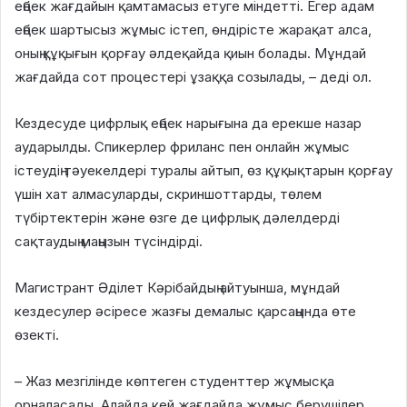
еңбек жағдайын қамтамасыз етуге міндетті. Егер адам
еңбек шартысыз жұмыс істеп, өндірісте жарақат алса,
оның құқығын қорғау әлдеқайда қиын болады. Мұндай
жағдайда сот процестері ұзаққа созылады, – деді ол.
Кездесуде цифрлық еңбек нарығына да ерекше назар
аударылды. Спикерлер фриланс пен онлайн жұмыс
істеудің тәуекелдері туралы айтып, өз құқықтарын қорғау
үшін хат алмасуларды, скриншоттарды, төлем
түбіртектерін және өзге де цифрлық дәлелдерді
сақтаудың маңызын түсіндірді.
Магистрант Әділет Кәрібайдың айтуынша, мұндай
кездесулер әсіресе жазғы демалыс қарсаңында өте
өзекті.
– Жаз мезгілінде көптеген студенттер жұмысқа
орналасады. Алайда кей жағдайда жұмыс берушілер