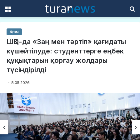
Menu
S
f
Қоғам
ШҚО-да «Заң мен тәртіп» қағидаты
күшейтілуде: студенттерге еңбек
құқықтарын қорғау жолдары
түсіндірілді
8.05.2026