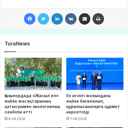
Facebook
Twitter
LinkedIn
VKontakte
Share via Email
Print
TuraNews
Қызылордада «Жасыл ел»
Ел игілігі жолындағы
еңбек жасақтарының
еңбек бағаланып,
қатысуымен экологиялық
құрылысшыларға құрмет
сенбілік өтті
көрсетілді
8.08.2026
7.08.2026