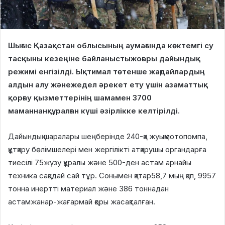
Шығыс Қазақстан облысының аумағында көктемгі су
тасқыны кезеңіне байланыстыжоғары дайындық
режимі енгізілді. Ықтимал төтенше жағдайлардың
алдын алу жәнежедел әрекет ету үшін азаматтық
қорғау қызметтерінің шамамен 3700
маманнанқұралған күші әзірлікке келтірілді.
Дайындық шаралары шеңберінде 240-қа жуықмотопомпа,
құтқару бөлімшелері мен жергілікті атқарушы органдарға
тиесілі 75жүзу құралы және 500-ден астам арнайы
техника сақадай сай тұр. Сонымен қатар58,7 мың қап, 9957
тонна инертті материал және 386 тоннадан
астамжанар-жағармай қоры жасақталған.