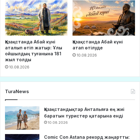
Қазақстанда Абай күні
Қазақстанда Абай күні
аталып өтіп жатыр: Ұлы
атап өтілуде
ойшылдың туғанына 181
10.08.2026
жыл толды
10.08.2026
TuraNews
Қазақстандықтар Антальяға ең жиі
баратын туристер қатарына енді
10.08.2026
Comic Con Astana рекорд жаңартты: