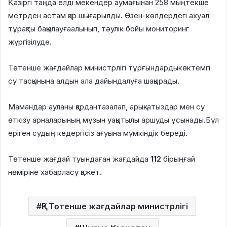
Қазіргі таңда елді мекендер аумағынан 258 мыңтекше
метрден астам қар шығарылды. Өзен-көлдердегі ахуал
тұрақты бақылауғаалынып, тәулік бойы мониторинг
жүргізілуде.
Төтенше жағдайлар министрлігі тұрғындардыкөктемгі
су тасқынына алдын ала дайындалуға шақырады.
Мамандар ауланы қардантазалап, арық-атыздар мен су
өткізу арналарының мұзын уақытылы аршуды ұсынады.Бұл
еріген судың кедергісіз ағуына мүмкіндік береді.
Төтенше жағдай туындаған жағдайда
112
бірыңғай
нөміріне хабарласу қажет.
ҚР Төтенше жағдайлар министрлігі