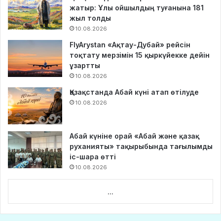
жатыр: Ұлы ойшылдың туғанына 181
жыл толды
10.08.2026
FlyArystan «Ақтау-Дубай» рейсін
тоқтату мерзімін 15 қыркүйекке дейін
ұзартты
10.08.2026
Қазақстанда Абай күні атап өтілуде
10.08.2026
Абай күніне орай «Абай және қазақ
руханияты» тақырыбында тағылымды
іс-шара өтті
10.08.2026
...