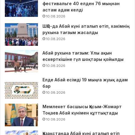
фестивальге 40 елден 76 мыңнан
астам адам келді
10.08.2026
ШҚО-да Абай күні аталып өтіп, хакімнің
рухына тағзым жасалды
10.08.2026
Абай рухына тағзым: Ұлы ақын
ескерткішіне гүл шоқтары қойылды
10.08.2026
Елде Абай есімді 19 мыңға жуық адам
бар
10.08.2026
Мемлекет басшысы Қасым-Жомарт
Тоқаев Абай күнімен құттықтады
10.08.2026
Қазақстанда Абай күні аталып өтіп