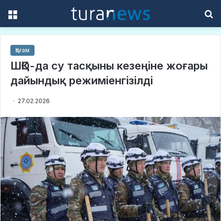
Menu
S
f
Қоғам
ШҚО-да су тасқыны кезеңіне жоғары
дайындық режиміенгізілді
27.02.2026