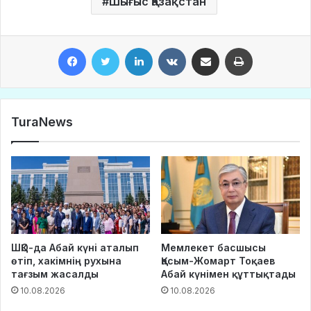
Шығыс Қазақстан
Facebook
Twitter
LinkedIn
VKontakte
Share via Email
Print
TuraNews
ШҚО-да Абай күні аталып
Мемлекет басшысы
өтіп, хакімнің рухына
Қасым-Жомарт Тоқаев
тағзым жасалды
Абай күнімен құттықтады
10.08.2026
10.08.2026