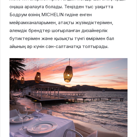
оңаша аралауға болады. Теңізден тыс уақытта
Бодрум өзінің MICHELIN гидіне енген
мейрамханаларымен, атақты жүзімдіктерімен,
әлемдік брендтер шоғырланған дизайнерлік
бутиктерімен және қызықты түнгі өмірімен бал
айының әр күнін сән-салтанатқа толтырады.