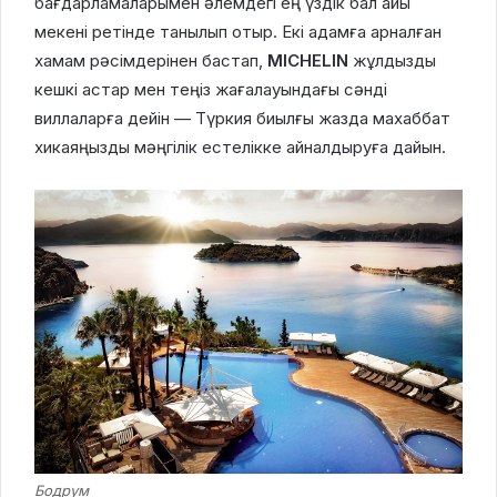
бағдарламаларымен әлемдегі ең үздік бал айы
мекені ретінде танылып отыр. Екі адамға арналған
хамам рәсімдерінен бастап,
MICHELIN
жұлдызды
кешкі астар мен теңіз жағалауындағы сәнді
виллаларға дейін — Түркия биылғы жазда махаббат
хикаяңызды мәңгілік естелікке айналдыруға дайын.
Бодрум