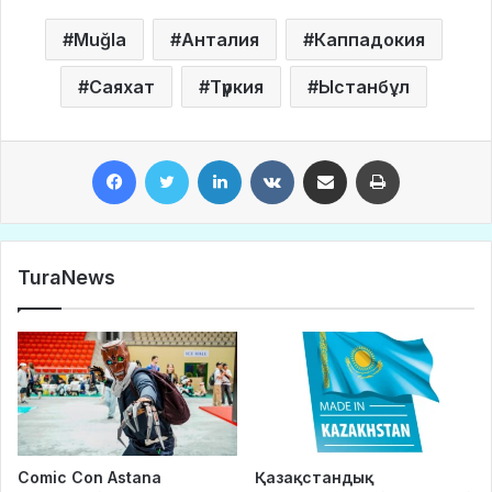
Muğla
Анталия
Каппадокия
Саяхат
Түркия
Ыстанбұл
Facebook
Twitter
LinkedIn
VKontakte
Share via Email
Print
TuraNews
Comic Con Astana
Қазақстандық