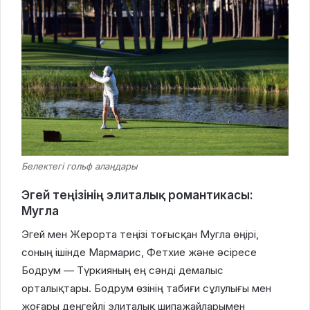
Белектегі гольф алаңдары
Эгей теңізінің элиталық романтикасы:
Мугла
Эгей мен Жерорта теңізі тоғысқан Мугла өңірі,
соның ішінде Мармарис, Фетхие және әсіресе
Бодрум — Түркияның ең сәнді демалыс
орталықтары. Бодрум өзінің табиғи сұлулығы мен
жоғары деңгейлі элиталық шипажайларымен