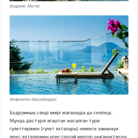
Бодрум, Мугла
Инфинити-бассейндері
Бодрумның сәнді өмірі жағалауда да сезіледі.
Мұнда дәстүрлі ағаштан жасалған түрік
гулеттерімен (гулет яхталары) немесе заманауи
люкс яхталармен кристалдай мөлдір шығанақтарды