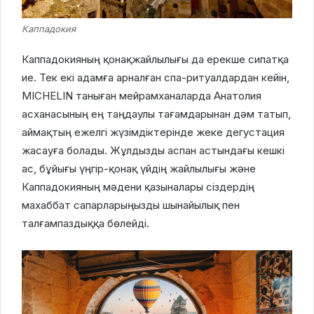
Каппадокия
Каппадокияның қонақжайлылығы да ерекше сипатқа
ие. Тек екі адамға арналған спа-ритуалдардан кейін,
MICHELIN таныған мейрамханаларда Анатолия
асханасының ең таңдаулы тағамдарынан дәм татып,
аймақтың ежелгі жүзімдіктерінде жеке дегустация
жасауға болады. Жұлдызды аспан астындағы кешкі
ас, бұйығы үңгір-қонақ үйдің жайлылығы және
Каппадокияның мәдени қазыналары сіздердің
махаббат сапарларыңызды шынайылық пен
талғампаздыққа бөлейді.