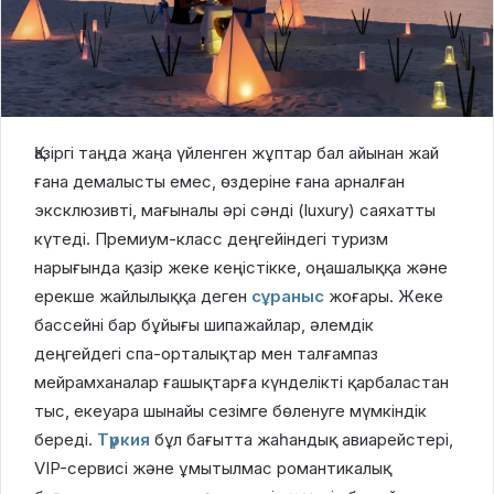
Қазіргі таңда жаңа үйленген жұптар бал айынан жай
ғана демалысты емес, өздеріне ғана арналған
эксклюзивті, мағыналы әрі сәнді (luxury) саяхатты
күтеді. Премиум-класс деңгейіндегі туризм
нарығында қазір жеке кеңістікке, оңашалыққа және
ерекше жайлылыққа деген
сұраныс
жоғары. Жеке
бассейні бар бұйығы шипажайлар, әлемдік
деңгейдегі спа-орталықтар мен талғампаз
мейрамханалар ғашықтарға күнделікті қарбаластан
тыс, екеуара шынайы сезімге бөленуге мүмкіндік
береді.
Түркия
бұл бағытта жаһандық авиарейстері,
VIP-сервисі және ұмытылмас романтикалық