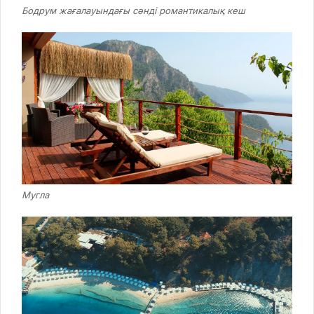
Бодрум жағалауындағы сәнді романтикалық кеш
Мугла