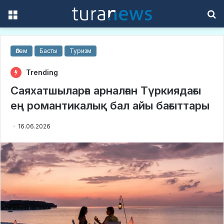
Menu
S
f
Әлем
Басты
Туризм
Trending
Саяхатшыларға арналған Түркиядағы
ең романтикалық бал айы бағыттары
16.06.2026