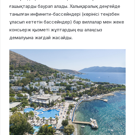
ғашықтарды баурап алады. Халықаралық деңгейде
танылған инфинити-бассейндері (көрінісі теңізбен
ұласып кететін бассейндер) бар виллалар мен жеке
консьерж қызметі жұптардың еш алаңсыз
демалуына жағдай жасайды.