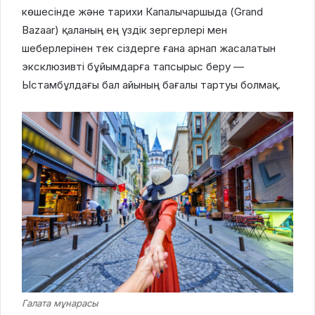
көшесінде және тарихи Капалычаршыда (Grand
Bazaar) қаланың ең үздік зергерлері мен
шеберлерінен тек сіздерге ғана арнап жасалатын
эксклюзивті бұйымдарға тапсырыс беру —
Ыстамбұлдағы бал айының бағалы тартуы болмақ.
Галата мұнарасы