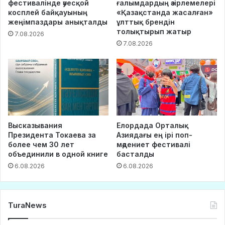
фестивалінде әуесқой
ғалымдардың әзірлемелері
косплей байқауының
«Қазақстанда жасалған»
жеңімпаздары анықталды
ұлттық брендін
толықтырып жатыр
7.08.2026
7.08.2026
Высказывания
Елордада Орталық
Президента Токаева за
Азиядағы ең ірі поп-
более чем 30 лет
мәдениет фестивалі
объединили в одной книге
басталды
6.08.2026
6.08.2026
TuraNews