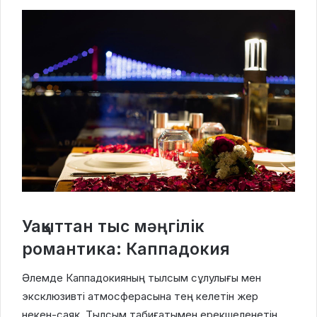
Уақыттан тыс мәңгілік
романтика: Каппадокия
Әлемде Каппадокияның тылсым сұлулығы мен
эксклюзивті атмосферасына тең келетін жер
некен-саяқ. Тылсым табиғатымен ерекшеленетін