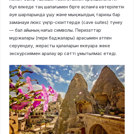
бұл өлкеде таң шапағымен бірге аспанға көтерілетін
әуе шарларында ұшу және мыңжылдық тарихы бар
заманауи люкс үңгір-сюиттерде (cave suites) түнеу
— бал айының нағыз символы. Перизаттар
мұржалары (пери баджалары) арасымен атпен
серуендеу, жерасты қалаларын екеуара жеке
экскурсиямен аралау әр сәтті ұмытылмас етеді.