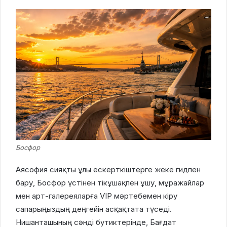
Босфор
Аясофия сияқты ұлы ескерткіштерге жеке гидпен
бару, Босфор үстінен тікұшақпен ұшу, мұражайлар
мен арт-галереяларға VIP мәртебемен кіру
сапарыңыздың деңгейін асқақтата түседі.
Нишанташының сәнді бутиктерінде, Бағдат