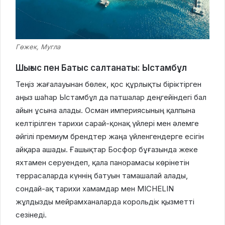
Гөжек, Мугла
Шығыс пен Батыс салтанаты: Ыстамбұл
Теңіз жағалауынан бөлек, қос құрлықты біріктірген
аңыз шаһар Ыстамбұл да патшалар деңгейіндегі бал
айын ұсына алады. Осман империясының қалпына
келтірілген тарихи сарай-қонақ үйлері мен әлемге
әйгілі премиум брендтер жаңа үйленгендерге есігін
айқара ашады. Ғашықтар Босфор бұғазында жеке
яхтамен серуендеп, қала панорамасы көрінетін
террасаларда күннің батуын тамашалай алады,
сондай-ақ тарихи хамамдар мен MICHELIN
жұлдызды мейрамханаларда корольдік қызметті
сезінеді.