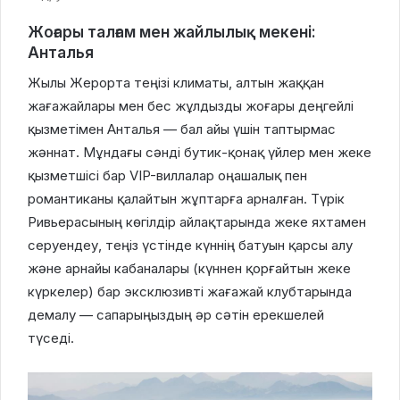
Жоғары талғам мен жайлылық мекені:
Анталья
Жылы Жерорта теңізі климаты, алтын жаққан
жағажайлары мен бес жұлдызды жоғары деңгейлі
қызметімен Анталья — бал айы үшін таптырмас
жәннат. Мұндағы сәнді бутик-қонақ үйлер мен жеке
қызметшісі бар VIP-виллалар оңашалық пен
романтиканы қалайтын жұптарға арналған. Түрік
Ривьерасының көгілдір айлақтарында жеке яхтамен
серуендеу, теңіз үстінде күннің батуын қарсы алу
және арнайы кабаналары (күннен қорғайтын жеке
күркелер) бар эксклюзивті жағажай клубтарында
демалу — сапарыңыздың әр сәтін ерекшелей
түседі.