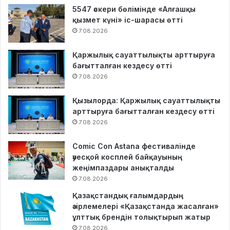
5547 әскери бөлімінде «Алғашқы
қызмет күні» іс-шарасы өтті
7.08.2026
Қаржылық сауаттылықты арттыруға
бағытталған кездесу өтті
7.08.2026
Қызылорда: Қаржылық сауаттылықты
арттыруға бағытталған кездесу өтті
7.08.2026
Comic Con Astana фестивалінде
әуесқой косплей байқауының
жеңімпаздары анықталды
7.08.2026
Қазақстандық ғалымдардың
әзірлемелері «Қазақстанда жасалған»
ұлттық брендін толықтырып жатыр
7.08.2026