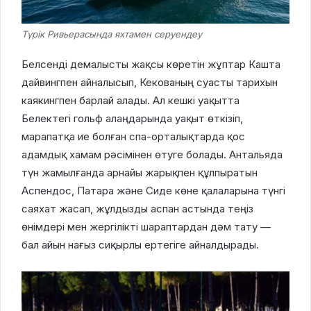
Түрік Ривьерасында яхтамен серуендеу
Белсенді демалысты жақсы көретін жұптар Кашта
дайвингпен айналысып, Кекованың суасты тарихын
каякингпен барлай алады. Ал кешкі уақытта
Белектегі гольф алаңдарында уақыт өткізіп,
марапатқа ие болған спа-орталықтарда қос
адамдық хамам рәсімінен өтуге болады. Антальяда
түн жамылғанда арнайы жарықпен құлпыратын
Аспендос, Патара және Сиде көне қалаларына түнгі
саяхат жасап, жұлдызды аспан астында теңіз
өнімдері мен жергілікті шараптардан дәм тату —
бал айын нағыз сиқырлы ертегіге айналдырады.