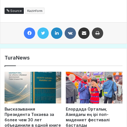
Source
Kazinform
Facebook
Twitter
LinkedIn
VKontakte
Share via Email
Print
TuraNews
Высказывания
Елордада Орталық
Президента Токаева за
Азиядағы ең ірі поп-
более чем 30 лет
мәдениет фестивалі
объединили в одной книге
басталды