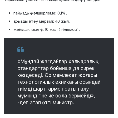
пайыздық мөлшерлеме: 0,1%;
қарызды өтеу мерзімі: 40 жыл;
жеңілдік кезеңі: 10 жыл (төлемсіз).
«Мұндай жағдайлар халықаралық
стандарттар бойынша да сирек
кездеседі. Әр мемлекет жоғары
технологиялық техниканы осындай
тиімді шарттармен сатып алу
мүмкіндігіне ие бола бермейді»,
-деп атап өтті министр.