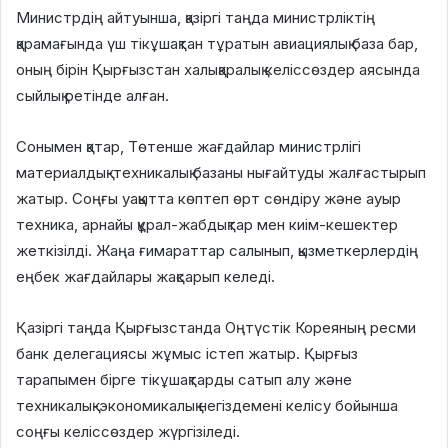
Министрдің айтуынша, қазіргі таңда министрліктің
қарамағында үш тікұшақтан тұратын авиациялық база бар,
оның бірін Қырғызстан халықаралық келіссөздер аясында
сыйлық ретінде алған.
Сонымен қатар, Төтенше жағдайлар министрлігі
материалдық-техникалық базаны нығайтуды жалғастырып
жатыр. Соңғы уақытта көптеп өрт сөндіру және ауыр
техника, арнайы құрал-жабдықтар мен киім-кешектер
жеткізілді. Жаңа ғимараттар салынып, қызметкерлердің
еңбек жағдайлары жақсарып келеді.
Қазіргі таңда Қырғызстанда Оңтүстік Кореяның ресми
банк делегациясы жұмыс істеп жатыр. Қырғыз
тарапымен бірге тікұшақтарды сатып алу және
техникалық-экономикалық негіздемені келісу бойынша
соңғы келіссөздер жүргізіледі.