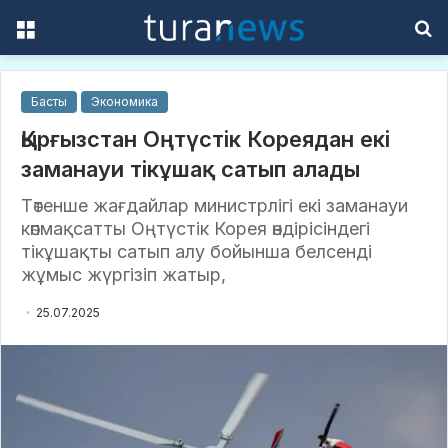
Menu
S
f
Басты
Экономика
Қырғызстан Оңтүстік Кореядан екі
заманауи тікұшақ сатып алады
Төтенше жағдайлар министрлігі екі заманауи
көпмақсатты Оңтүстік Корея өндірісіндегі
тікұшақты сатып алу бойынша белсенді
жұмыс жүргізіп жатыр,
25.07.2025