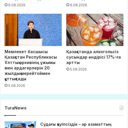
6.08.2026
6.08.2026
Мемлекет басшысы
Қазақстанда алкогольсіз
Қазақстан Республикасы
сусындар өндірісі 17%-ға
Ұлттық архивінің ұжымы
артты
мен ардагерлерін 20
5.08.2026
жылдық мерейтоймен
құттықтады
5.08.2026
TuraNews
Судағы қауіпсіздік – әр азаматтың