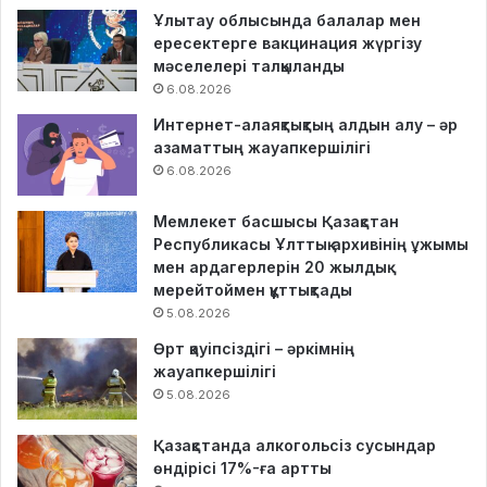
Ұлытау облысында балалар мен
ересектерге вакцинация жүргізу
мәселелері талқыланды
6.08.2026
Интернет-алаяқтықтың алдын алу – әр
азаматтың жауапкершілігі
6.08.2026
Мемлекет басшысы Қазақстан
Республикасы Ұлттық архивінің ұжымы
мен ардагерлерін 20 жылдық
мерейтоймен құттықтады
5.08.2026
Өрт қауіпсіздігі – әркімнің
жауапкершілігі
5.08.2026
Қазақстанда алкогольсіз сусындар
өндірісі 17%-ға артты