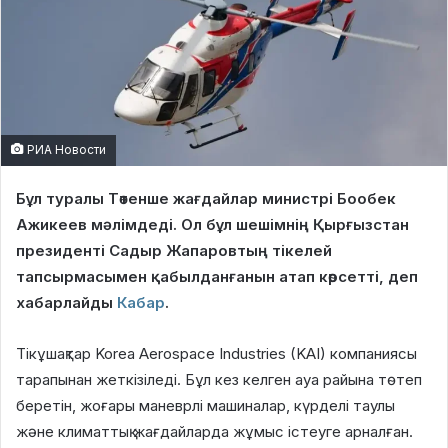
РИА Новости
Бұл туралы Төтенше жағдайлар министрі Бообек
Ажикеев мәлімдеді. Ол бұл шешімнің Қырғызстан
президенті Садыр Жапаровтың тікелей
тапсырмасымен қабылданғанын атап көрсетті, деп
хабарлайды
Кабар
.
Тікұшақтар Korea Aerospace Industries (KAI) компаниясы
тарапынан жеткізіледі. Бұл кез келген ауа райына төтеп
беретін, жоғары маневрлі машиналар, күрделі таулы
және климаттық жағдайларда жұмыс істеуге арналған.