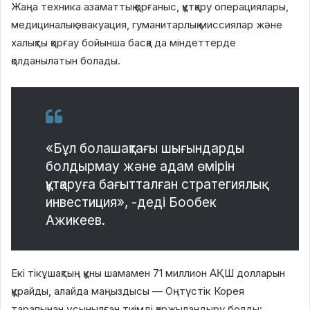
Жаңа техника азаматтық қорғаныс, құтқару операциялары,
медициналық эвакуация, гуманитарлық миссиялар және
халықты қорғау бойынша басқа да міндеттерде
қолданылатын болады.
«Бұл болашақтағы шығындарды
болдырмау және адам өмірін
құтқаруға бағытталған стратегиялық
инвестиция», -деді Бообек
Ажикеев.
Екі тікұшақтың құны шамамен 71 миллион АҚШ долларын
құрайды, алайда маңыздысы — Оңтүстік Корея
тарапынан ұсынылған тиімді қаржыландыру болды: