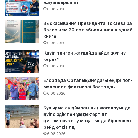
жауапкершілігі
6.08.2026
Высказывания Президента Токаева за
более чем 30 лет объединили в одной
книге
6.08.2026
Қауіп төнген жағдайда қайда жүгіну
керек?
6.08.2026
Елордада Орталық Азиядағы ең ірі поп-
мәдениет фестивалі басталды
6.08.2026
Бұқтырма су қоймасының жағалауында
қауіпсіздік пен құқықтық тәртіпті
қамтамасыз ету мақсатында бірлескен
рейд өткізілді
6.08.2026