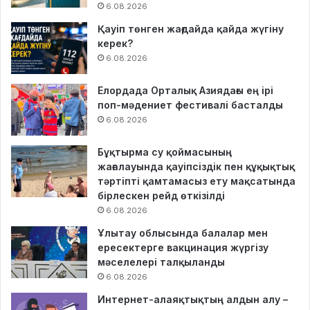
6.08.2026
Қауіп төнген жағдайда қайда жүгіну
керек?
6.08.2026
Елордада Орталық Азиядағы ең ірі
поп-мәдениет фестивалі басталды
6.08.2026
Бұқтырма су қоймасының
жағалауында қауіпсіздік пен құқықтық
тәртіпті қамтамасыз ету мақсатында
бірлескен рейд өткізілді
6.08.2026
Ұлытау облысында балалар мен
ересектерге вакцинация жүргізу
мәселелері талқыланды
6.08.2026
Интернет-алаяқтықтың алдын алу –