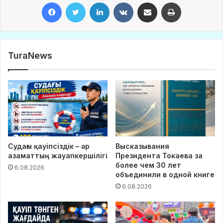
Facebook
Twitter
LinkedIn
VKontakte
Share via Email
Print
TuraNews
Судағы қауіпсіздік – әр
Высказывания
азаматтың жауапкершілігі
Президента Токаева за
более чем 30 лет
6.08.2026
объединили в одной книге
6.08.2026