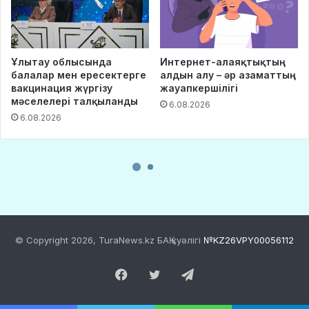
© Copyright 2026, TuraNews.kz БАҚ куәлігі
№KZ26VPY00056112
Facebook
Twitter
Telegram