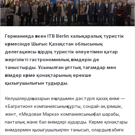
Германияда өткен ITB Berlin халықаралық туристік
көрмесінде Шығыс Қазақстан облысының
делегациясы өңірдің туристік әлеуетімен қатар
жергілікті гастрономиялық өнімдерін де
таныстырды. Ұсынылған ұлттық тағамдар мен
өнімдер көрме қонақтарының ерекше
қызығушылығын тудырды.
Келушілердің назарын ең алдымен дәстүрлі қазақ өнімі —
«Багратион» компаниясының құрты, сондай-ақ ірімшік,
жент, «Медовая Марка» компаниясының бал шарабы,
панталық және бал өнімдері аударды. Көрме қонақтары
өнімдермен қызығушылықпен танысып, олардың табиғи