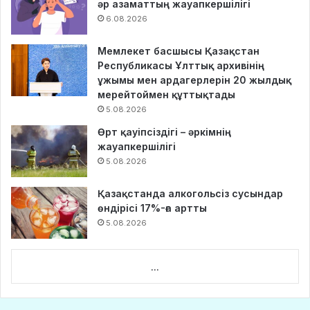
әр азаматтың жауапкершілігі
6.08.2026
Мемлекет басшысы Қазақстан
Республикасы Ұлттық архивінің
ұжымы мен ардагерлерін 20 жылдық
мерейтоймен құттықтады
5.08.2026
Өрт қауіпсіздігі – әркімнің
жауапкершілігі
5.08.2026
Қазақстанда алкогольсіз сусындар
өндірісі 17%-ға артты
5.08.2026
...