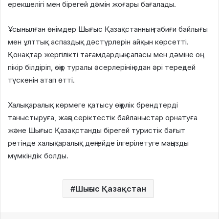
ерекшелігі мен бірегей дәмін жоғары бағалады.
Ұсынылған өнімдер Шығыс Қазақстанның табиғи байлығы
мен ұлттық аспаздық дәстүрлерін айқын көрсетті.
Қонақтар жергілікті тағамдардың сапасы мен дәміне оң
пікір білдіріп, өңір туралы әсерлерінің одан әрі тереңдей
түскенін атап өтті.
Халықаралық көрмеге қатысу өңірлік брендтерді
таныстыруға, жаңа серіктестік байланыстар орнатуға
және Шығыс Қазақстанды бірегей туристік бағыт
ретінде халықаралық деңгейде ілгерілетуге маңызды
мүмкіндік болды.
Шығыс Қазақстан