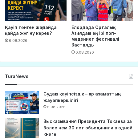
Қауіп төнген жағдайда
Елордада Орталық
қайда жүгіну керек?
Азиядағы ең ірі поп-
мәдениет фестивалі
6.08.2026
басталды
6.08.2026
TuraNews
Судағы қауіпсіздік – әр азаматтың
жауапкершілігі
6.08.2026
Высказывания Президента Токаева за
более чем 30 лет объединили в одной
книге