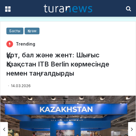
Menu
S
f
Басты
Қоғам
Trending
Құрт, бал және жент: Шығыс
Қазақстан ITB Berlin көрмесінде
немен таңғалдырды
14.03.2026