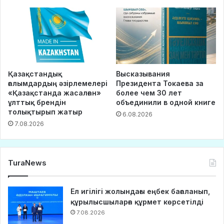
Қазақстандық
Высказывания
ғалымдардың әзірлемелері
Президента Токаева за
«Қазақстанда жасалған»
более чем 30 лет
ұлттық брендін
объединили в одной книге
толықтырып жатыр
6.08.2026
7.08.2026
TuraNews
Ел игілігі жолындағы еңбек бағаланып,
құрылысшыларға құрмет көрсетілді
7.08.2026