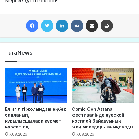
Мереке құтты болсын!
Facebook
Twitter
LinkedIn
VKontakte
Share via Email
Print
TuraNews
Ел игілігі жолындағы еңбек
Comic Con Astana
бағаланып,
фестивалінде әуесқой
құрылысшыларға құрмет
косплей байқауының
көрсетілді
жеңімпаздары анықталды
7.08.2026
7.08.2026