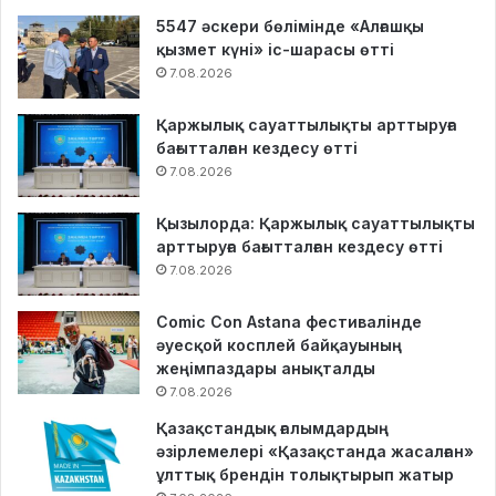
5547 әскери бөлімінде «Алғашқы
қызмет күні» іс-шарасы өтті
7.08.2026
Қаржылық сауаттылықты арттыруға
бағытталған кездесу өтті
7.08.2026
Қызылорда: Қаржылық сауаттылықты
арттыруға бағытталған кездесу өтті
7.08.2026
Comic Con Astana фестивалінде
әуесқой косплей байқауының
жеңімпаздары анықталды
7.08.2026
Қазақстандық ғалымдардың
әзірлемелері «Қазақстанда жасалған»
ұлттық брендін толықтырып жатыр