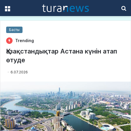
Menu
S
f
Басты
Trending
Қазақстандықтар Астана күнін атап
өтуде
6.07.2026