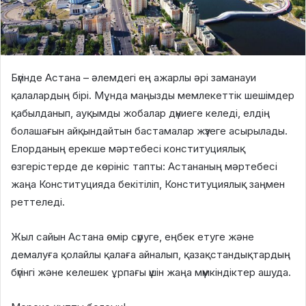
Бүгінде Астана – әлемдегі ең ажарлы әрі заманауи
қалалардың бірі. Мұнда маңызды мемлекеттік шешімдер
қабылданып, ауқымды жобалар дүниеге келеді, елдің
болашағын айқындайтын бастамалар жүзеге асырылады.
Елорданың ерекше мәртебесі конституциялық
өзгерістерде де көрініс тапты: Астананың мәртебесі
жаңа Конституцияда бекітіліп, Конституциялық заңмен
реттеледі.
Жыл сайын Астана өмір сүруге, еңбек етуге және
демалуға қолайлы қалаға айналып, қазақстандықтардың
бүгінгі және келешек ұрпағы үшін жаңа мүмкіндіктер ашуда.