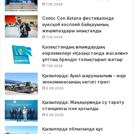
7.08.2026
Comic Con Astana фестивалінде
әуесқой косплей байқауының
жеңімпаздары анықталды
7.08.2026
Қазақстандық ғалымдардың
әзірлемелері «Қазақстанда жасалған»
ұлттық брендін толықтырып жатыр
7.08.2026
Қызылорда: Ауыл шаруашылығы – өңір
экономикасының негізгі тірегі
6.08.2026
Қызылорда: Жаңақорғанда су тарату
станциясы іске қосылды
6.08.2026
Қызылорда облысында құс