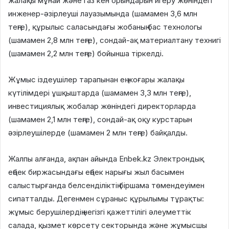
жалақы мұнай және газ кен орындарын игеру жөніндегі
инженер-әзірлеуші лауазымында (шамамен 3,6 млн
теңге), құрылыс саласындағы жобаның бас технологы
(шамамен 2,8 млн теңге), сондай-ақ материалтану технигі
(шамамен 2,2 млн теңге) бойынша тіркелді.
Жұмыс іздеушілер тарапынан ең жоғары жалақы
күтілімдері ұшқыштарда (шамамен 3,3 млн теңге),
инвестициялық жобалар жөніндегі директорларда
(шамамен 2,1 млн теңге), сондай-ақ оқу курстарын
әзірлеушілерде (шамамен 2 млн теңге) байқалды.
Жалпы алғанда, ақпан айында Enbek.kz Электрондық
еңбек биржасындағы еңбек нарығы жыл басымен
салыстырғанда белсенділіктің біршама төмендеуімен
сипатталды. Дегенмен сұраныс құрылымы тұрақты:
жұмыс берушілердің негізгі қажеттілігі әлеуметтік
салада, қызмет көрсету секторында және жұмысшы