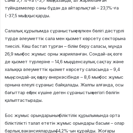
саны 3,7%-ға (-3,7 мың) азайды, ал жарияланған
түйіндемелер саны бұдан да айтарлықтай – 23,1%-ға
(-37,5 мың) қысқарды.
Салалық құрылымда сұраныстың ең үлкен бөлігі дәстүрлі
түрде әлеуметтік сала мен қызмет көрсету секторына
тиесілі. Көш бастап тұрған – білім беру саласы, мұнда
26,9 мың бос жұмыс орны жарияланған. Сондай-ақ өзге
де қызмет түрлеріне – 14,6 мың, денсаулық сақтау және
халыққа әлеуметтік қызмет көрсету саласында – 9,4
мың, сондай-ақ өңдеу өнеркәсібінде – 8,6 мың бос жұмыс
орнына елеулі сұраныс байқалады. Жалпы алғанда, осы
бағыттар еңбек күшіне деген сұраныстың негізгі бөлігін
қалыптастырады.
Бос жұмыс орындарының біліктілік құрылымында орта
біліктілікті талап ететін жұмыс орындары басым – олар
барлық вакансиялардың 44,2%-ын құрайды. Жоғары