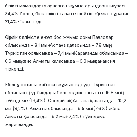
білікті мамандарға арналған жұмыс орындарының үлесі
34,4% болса, біліктілікті талап етпейтін еңбекке сұраныс
21,4%-ға жетеді.
Өңірлік бөліністе ең көп бос жұмыс орны Павлодар
облысында – 8,1 мың, Астана қаласында – 7,8 мың,
Түркістан облысында – 7,4 мың, Қарағанды облысында –
6,6 мың және Алматы қаласында – 6,3 мың вакансия
тіркелді.
Еңбек ұсынысы жағынан жұмыс іздеуде Түркістан
облысының тұрғындары белсенділік танытты: 16,8 мың
түйіндеме (13,4%). Сондай-ақ Астана қаласында – 10,2
мың (8,2%), Алматы облысында – 9,5 мың (7,6%) және
Алматы қаласында – 9,2 мың (7,4%) түйіндеме
жарияланды.