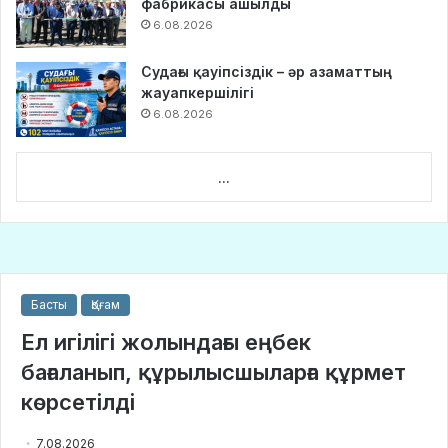
фабрикасы ашылды
6.08.2026
Судағы қауіпсіздік – әр азаматтың
жауапкершілігі
6.08.2026
...