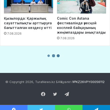
© Copyright 2026, TuraNews.kz БАҚ куәлігі
№KZ26VPY00056112
Facebook
Twitter
Telegram