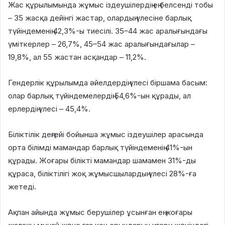
Жас құрылымында жұмыс іздеушілердің ең белсенді тобы
– 35 жасқа дейінгі жастар, олардың үлесіне барлық
түйіндеменің 42,3%-ы тиесілі. 35–44 жас аралығындағы
үміткерлер – 26,7%, 45–54 жас аралығындағылар –
19,8%, ал 55 жастан асқандар – 11,2%.
Гендерлік құрылымда әйелдердің үлесі біршама басым:
олар барлық түйіндемелердің 54,6%-ын құрады, ал
ерлердің үлесі – 45,4%.
Біліктілік деңгейі бойынша жұмыс іздеушілер арасында
орта білімді мамандар барлық түйіндеменің 41%-ын
құрады. Жоғары білікті мамандар шамамен 31%-ды
құраса, біліктілігі жоқ жұмысшылардың үлесі 28%-ға
жетеді.
Ақпан айында жұмыс берушілер ұсынған ең жоғары