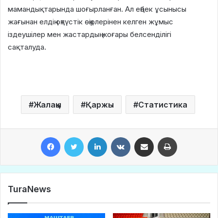
мамандықтарында шоғырланған. Ал еңбек ұсынысы
жағынан елдің оңтүстік өңірлерінен келген жұмыс
іздеушілер мен жастардың жоғары белсенділігі
сақталуда.
Жалақы
Қаржы
Статистика
Facebook
Twitter
LinkedIn
VKontakte
Share via Email
Print
TuraNews