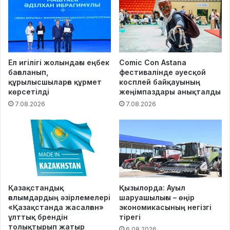
Ел игілігі жолындағы еңбек
Comic Con Astana
бағаланып,
фестивалінде әуесқой
құрылысшыларға құрмет
косплей байқауының
көрсетілді
жеңімпаздары анықталды
7.08.2026
7.08.2026
Қазақстандық
Қызылорда: Ауыл
ғалымдардың әзірлемелері
шаруашылығы – өңір
«Қазақстанда жасалған»
экономикасының негізгі
ұлттық брендін
тірегі
толықтырып жатыр
6.08.2026