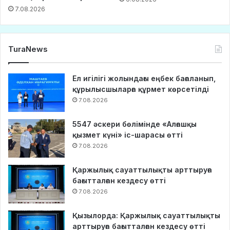
7.08.2026
TuraNews
Ел игілігі жолындағы еңбек бағаланып,
құрылысшыларға құрмет көрсетілді
7.08.2026
5547 әскери бөлімінде «Алғашқы
қызмет күні» іс-шарасы өтті
7.08.2026
Қаржылық сауаттылықты арттыруға
бағытталған кездесу өтті
7.08.2026
Қызылорда: Қаржылық сауаттылықты
арттыруға бағытталған кездесу өтті