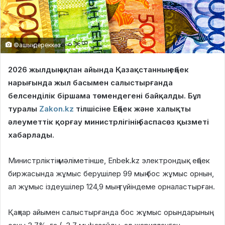
©ашық дереккөз
2026 жылдың ақпан айында Қазақстанның еңбек
нарығында жыл басымен салыстырғанда
белсенділік біршама төмендегені байқалды. Бұл
туралы
Zakon.kz
тілшісіне Еңбек және халықты
әлеуметтік қорғау министрлігінің баспасөз қызметі
хабарлады.
Министрліктің мәліметінше, Enbek.kz электрондық еңбек
биржасында жұмыс берушілер 99 мың бос жұмыс орнын,
ал жұмыс іздеушілер 124,9 мың түйіндеме орналастырған.
Қаңтар айымен салыстырғанда бос жұмыс орындарының