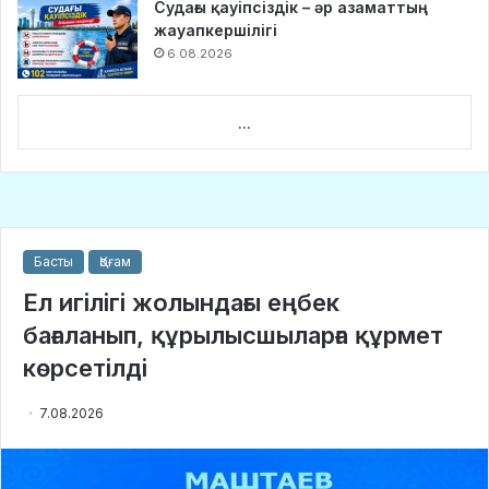
Судағы қауіпсіздік – әр азаматтың
жауапкершілігі
6.08.2026
...