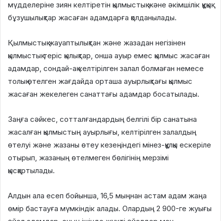
мүдделеріне зиян келтіретін қылмыстық және әкімшілік құқық
бұзушылықтар жасаған адамдарға қолданылады.
Қылмыстық жауаптылықтан және жазадан негізінен
қылмыстық теріс қылықтар, онша ауыр емес қылмыс жасаған
адамдар, сондай-ақ келтірілген залал болмаған немесе
толық өтелген жағдайда орташа ауырлықтағы қылмыс
жасаған жекелеген санаттағы адамдар босатылады.
Заңға сәйкес, сотталғандардың белгілі бір санатына
жасалған қылмыстың ауырлығы, келтірілген залалдың
өтелуі және жазаны өтеу кезеңіндегі мінез-құлқы ескеріле
отырып, жазаның өтелмеген бөлігінің мерзімі
қысқартылады.
Алдын ала есеп бойынша, 16,5 мыңнан астам адам жаңа
өмір бастауға мүмкіндік алады. Олардың 2 900-ге жуығы