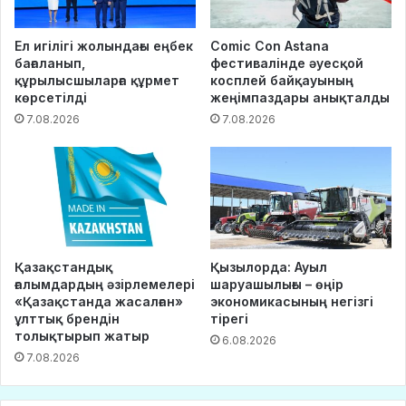
Ел игілігі жолындағы еңбек
Comic Con Astana
бағаланып,
фестивалінде әуесқой
құрылысшыларға құрмет
косплей байқауының
көрсетілді
жеңімпаздары анықталды
7.08.2026
7.08.2026
Қазақстандық
Қызылорда: Ауыл
ғалымдардың әзірлемелері
шаруашылығы – өңір
«Қазақстанда жасалған»
экономикасының негізгі
ұлттық брендін
тірегі
толықтырып жатыр
6.08.2026
7.08.2026