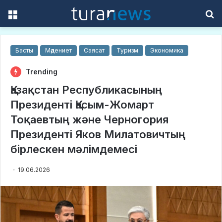
Menu
S
f
Басты
Мәдениет
Саясат
Туризм
Экономика
Trending
Қазақстан Республикасының
Президенті Қасым-Жомарт
Тоқаевтың және Черногория
Президенті Яков Милатовичтың
бірлескен мәлімдемесі
19.06.2026