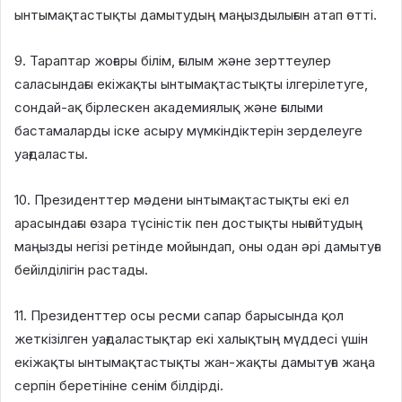
ынтымақтастықты дамытудың маңыздылығын атап өтті.
9. Тараптар жоғары білім, ғылым және зерттеулер
саласындағы екіжақты ынтымақтастықты ілгерілетуге,
сондай-ақ бірлескен академиялық және ғылыми
бастамаларды іске асыру мүмкіндіктерін зерделеуге
уағдаласты.
10. Президенттер мәдени ынтымақтастықты екі ел
арасындағы өзара түсіністік пен достықты нығайтудың
маңызды негізі ретінде мойындап, оны одан әрі дамытуға
бейілділігін растады.
11. Президенттер осы ресми сапар барысында қол
жеткізілген уағдаластықтар екі халықтың мүддесі үшін
екіжақты ынтымақтастықты жан-жақты дамытуға жаңа
серпін беретініне сенім білдірді.