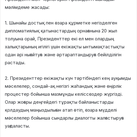
мәлімдеме жасады:
1. Шынайы достық пен өзара құрметке негізделген
дипломатиялық қатынастардың орнағанына 20 жыл
толуына орай, Президенттер екі ел мен олардың
халықтарының игілігі үшін екіжақты ынтымақтастықты
одан әрі нығайтуға және әртараптандыруға бейілділігін
растады.
2. Президенттер екіжақты күн тәртібіндегі кең ауқымды
мәселелер, сондай-ақ негізгі жаһандық және өңірлік
процестер бойынша мазмұнды келіссөздер жүргізді.
Олар жоғары деңгейдегі тұрақты байланыстарды
қолдаудың маңыздылығын атап өтіп, өзара мүдделі
мәселелер бойынша сындарлы диалогты жалғастыруға
уағдаласты.