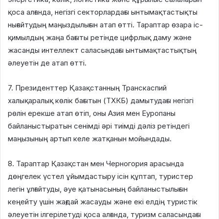
қоса алғанда, негізгі секторлардағы ынтымақтастықты
нығайтудың маңыздылығын атап өтті. Тараптар өзара іс-
қимылдың жаңа бағыты ретінде цифрлық даму және
жасанды интеллект саласындағы ынтымақтастықтың
әлеуетін де атап өтті.
7. Президенттер Қазақстанның Транскаспий
халықаралық көлік бағытын (ТХКБ) дамытудағы негізгі
рөлін ерекше атап өтіп, оны Азия мен Еуропаны
байланыстыратын сенімді әрі тиімді дәліз ретіндегі
маңызының артып келе жатқанын мойындады.
8. Тараптар Қазақстан мен Черногория арасында
дөңгелек үстел ұйымдастыру ісін құптап, туристер
легін ұлғайтуды, әуе қатынасының байланыстылығын
кеңейту үшін жағдай жасауды және екі елдің туристік
әлеуетін ілгерілетуді қоса алғанда, туризм саласындағы