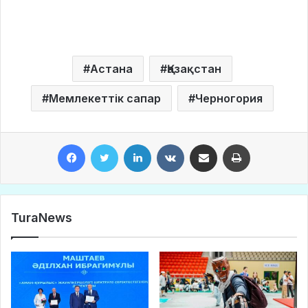
Астана
Қазақстан
Мемлекеттік сапар
Черногория
Facebook
Twitter
LinkedIn
VKontakte
Share via Email
Print
TuraNews