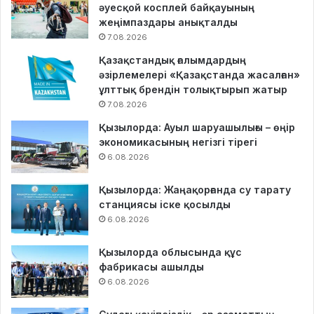
әуесқой косплей байқауының
жеңімпаздары анықталды
7.08.2026
Қазақстандық ғалымдардың
әзірлемелері «Қазақстанда жасалған»
ұлттық брендін толықтырып жатыр
7.08.2026
Қызылорда: Ауыл шаруашылығы – өңір
экономикасының негізгі тірегі
6.08.2026
Қызылорда: Жаңақорғанда су тарату
станциясы іске қосылды
6.08.2026
Қызылорда облысында құс
фабрикасы ашылды
6.08.2026