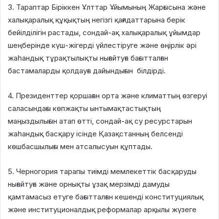
3. Тараптар Біріккен Ұлттар Ұйымының Жарғысына және
халықаралық құқықтың негізгі қағидаттарына берік
бейілділігін растады, сондай-ақ халықаралық ұйымдар
шеңберінде күш-жігерді үйлестіруге және өңірлік әрі
жаһандық тұрақтылықты нығайтуға бағытталған
бастамаларды қолдауға дайындығын білдірді.
4. Президенттер қоршаған орта және климаттың өзгеруі
саласындағы көпжақты ынтымақтастықтың
маңыздылығын атап өтті, сондай-ақ су ресурстарын
жаһандық басқару ісінде Қазақстанның белсенді
көшбасшылығы мен атсалысуын құптады.
5. Черногория тарапы тиімді мемлекеттік басқаруды
нығайтуға және орнықты ұзақ мерзімді дамуды
қамтамасыз етуге бағытталған кешенді конституциялық
және институционалдық реформалар арқылы жүзеге