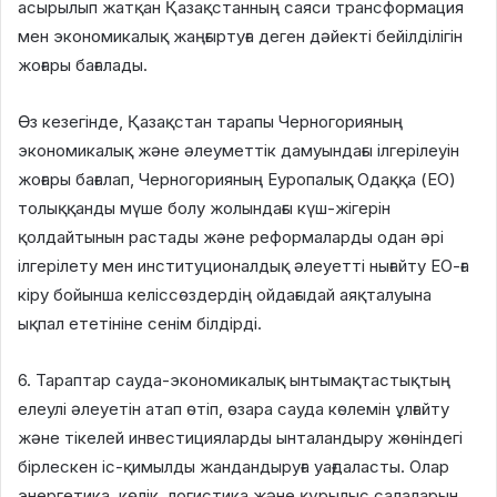
асырылып жатқан Қазақстанның саяси трансформация
мен экономикалық жаңғыртуға деген дәйекті бейілділігін
жоғары бағалады.
Өз кезегінде, Қазақстан тарапы Черногорияның
экономикалық және әлеуметтік дамуындағы ілгерілеуін
жоғары бағалап, Черногорияның Еуропалық Одаққа (ЕО)
толыққанды мүше болу жолындағы күш-жігерін
қолдайтынын растады және реформаларды одан әрі
ілгерілету мен институционалдық әлеуетті нығайту ЕО-ға
кіру бойынша келіссөздердің ойдағыдай аяқталуына
ықпал ететініне сенім білдірді.
6. Тараптар сауда-экономикалық ынтымақтастықтың
елеулі әлеуетін атап өтіп, өзара сауда көлемін ұлғайту
және тікелей инвестицияларды ынталандыру жөніндегі
бірлескен іс-қимылды жандандыруға уағдаласты. Олар
энергетика, көлік, логистика және құрылыс салаларын