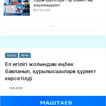
Судағы қауіпсіздік – әр азаматтың
жауапкершілігі
6.08.2026
...