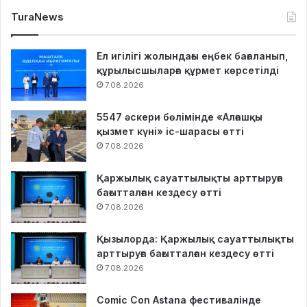
TuraNews
Ел игілігі жолындағы еңбек бағаланып,
құрылысшыларға құрмет көрсетілді
7.08.2026
5547 әскери бөлімінде «Алғашқы
қызмет күні» іс-шарасы өтті
7.08.2026
Қаржылық сауаттылықты арттыруға
бағытталған кездесу өтті
7.08.2026
Қызылорда: Қаржылық сауаттылықты
арттыруға бағытталған кездесу өтті
7.08.2026
Comic Con Astana фестивалінде