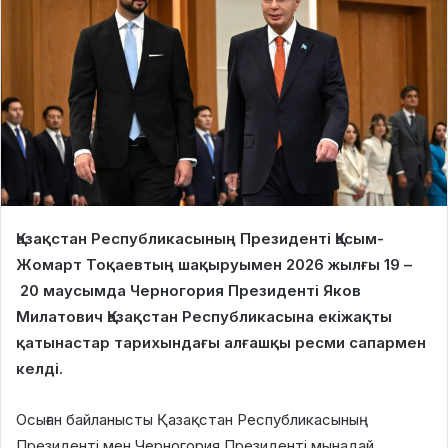
Қазақстан Республикасының Президенті Қасым-
Жомарт Тоқаевтың шақыруымен 2026 жылғы 19 –
20 маусымда Черногория Президенті Яков
Милатович Қазақстан Республикасына екіжақты
қатынастар тарихындағы алғашқы ресми сапармен
келді.
Осыған байланысты Қазақстан Республикасының
Президенті мен Черногория Президенті мынадай