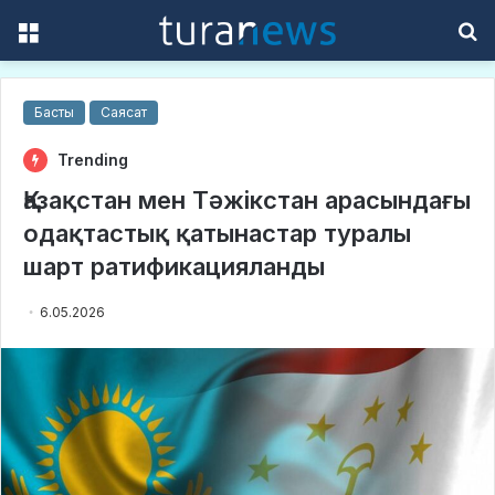
Menu
S
f
Басты
Саясат
Trending
Қазақстан мен Тәжікстан арасындағы
одақтастық қатынастар туралы
шарт ратификацияланды
6.05.2026