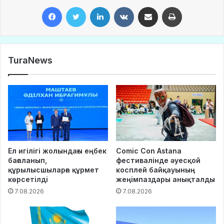
Facebook
Twitter
LinkedIn
VKontakte
Share via Email
Print
TuraNews
Ел игілігі жолындағы еңбек
Comic Con Astana
бағаланып,
фестивалінде әуесқой
құрылысшыларға құрмет
косплей байқауының
көрсетілді
жеңімпаздары анықталды
7.08.2026
7.08.2026