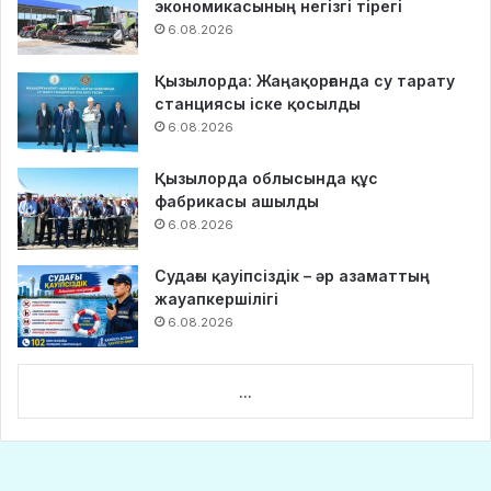
экономикасының негізгі тірегі
6.08.2026
Қызылорда: Жаңақорғанда су тарату
станциясы іске қосылды
6.08.2026
Қызылорда облысында құс
фабрикасы ашылды
6.08.2026
Судағы қауіпсіздік – әр азаматтың
жауапкершілігі
6.08.2026
...