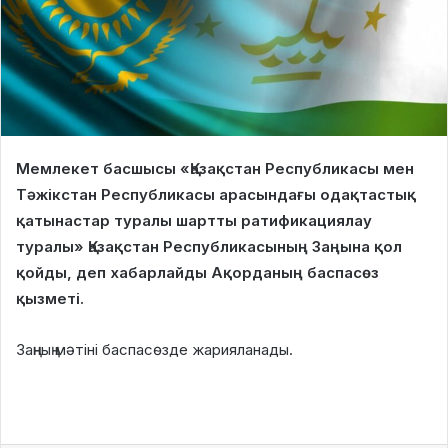
Мемлекет басшысы «Қазақстан Республикасы мен
Тәжікстан Республикасы арасындағы одақтастық
қатынастар туралы шартты ратификациялау
туралы» Қазақстан Республикасының Заңына қол
қойды, деп хабарлайды Ақорданың баспасөз
қызметі.
Заңның мәтіні баспасөзде жарияланады.