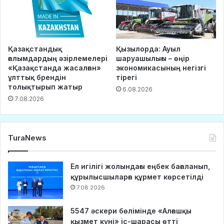
Қазақстандық
Қызылорда: Ауыл
ғалымдардың әзірлемелері
шаруашылығы – өңір
«Қазақстанда жасалған»
экономикасының негізгі
ұлттық брендін
тірегі
толықтырып жатыр
6.08.2026
7.08.2026
TuraNews
Ел игілігі жолындағы еңбек бағаланып,
құрылысшыларға құрмет көрсетілді
7.08.2026
5547 әскери бөлімінде «Алғашқы
қызмет күні» іс-шарасы өтті