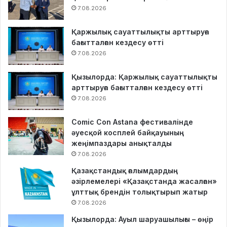
7.08.2026
Қаржылық сауаттылықты арттыруға
бағытталған кездесу өтті
7.08.2026
Қызылорда: Қаржылық сауаттылықты
арттыруға бағытталған кездесу өтті
7.08.2026
Comic Con Astana фестивалінде
әуесқой косплей байқауының
жеңімпаздары анықталды
7.08.2026
Қазақстандық ғалымдардың
әзірлемелері «Қазақстанда жасалған»
ұлттық брендін толықтырып жатыр
7.08.2026
Қызылорда: Ауыл шаруашылығы – өңір