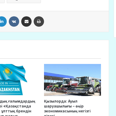
LinkedIn
VKontakte
Share via Email
Print
ндық ғалымдардың
Қызылорда: Ауыл
рі «Қазақстанда
шаруашылығы – өңір
 ұлттық брендін
экономикасының негізгі
ып жатыр
тірегі