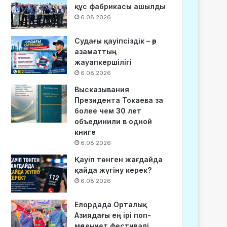
құс фабрикасы ашылды
6.08.2026
Судағы қауіпсіздік – әр
азаматтың
жауапкершілігі
6.08.2026
Высказывания
Президента Токаева за
более чем 30 лет
объединили в одной
книге
6.08.2026
Қауіп төнген жағдайда
қайда жүгіну керек?
6.08.2026
Елордада Орталық
Азиядағы ең ірі поп-
мәдениет фестивалі