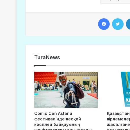
Facebook
Twitter
TuraNews
Comic Con Astana
Қазақста
фестивалінде әуесқой
әзірлемеле
косплей байқауының
жасалған»
жеңімпаздары анықталды
толықтыр