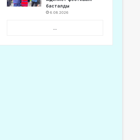
басталды
6.08.2026
...