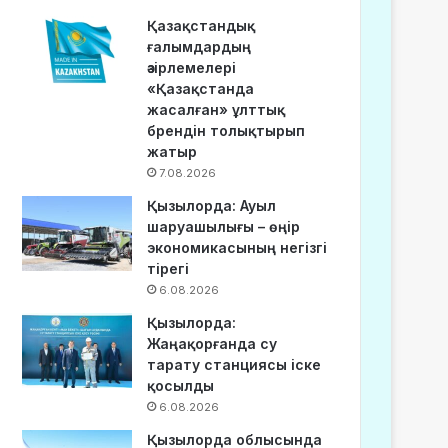
Қазақстандық
ғалымдардың
әзірлемелері
«Қазақстанда
жасалған» ұлттық
брендін толықтырып
жатыр
7.08.2026
Қызылорда: Ауыл
шаруашылығы – өңір
экономикасының негізгі
тірегі
6.08.2026
Қызылорда:
Жаңақорғанда су
тарату станциясы іске
қосылды
6.08.2026
Қызылорда облысында