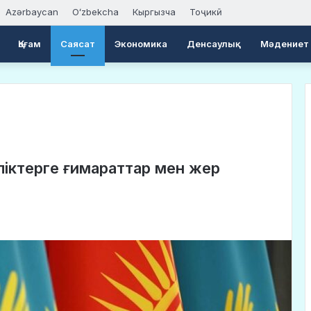
Azərbaycan
Oʻzbekcha
Кыргызча
Тоҷикӣ
Қоғам
Саясат
Экономика
Денсаулық
Мәдениет
іліктерге ғимараттар мен жер