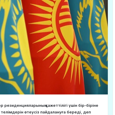
р резиденцияларының қажеттілігі үшін бір-біріне
елімдерін өтеусіз пайдалануға береді, деп