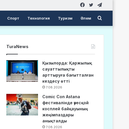
Facebook
Twitter
Telegram
Search
Спорт
Технология
Туризм
Әлем
for
TuraNews
Қызылорда: Қаржылық
сауаттылықты
арттыруға бағытталған
кездесу өтті
7.08.2026
Comic Con Astana
фестивалінде әуесқой
косплей байқауының
жеңімпаздары
анықталды
7.08.2026