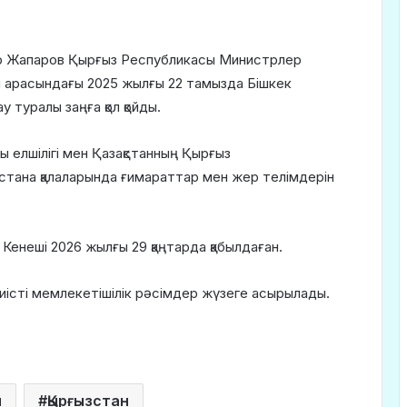
ыр Жапаров Қырғыз Республикасы Министрлер
і арасындағы 2025 жылғы 22 тамызда Бішкек
у туралы заңға қол қойды.
 елшілігі мен Қазақстанның Қырғыз
стана қалаларында ғимараттар мен жер телімдерін
неші 2026 жылғы 29 қаңтарда қабылдаған.
 тиісті мемлекетішілік рәсімдер жүзеге асырылады.
н
Қырғызстан