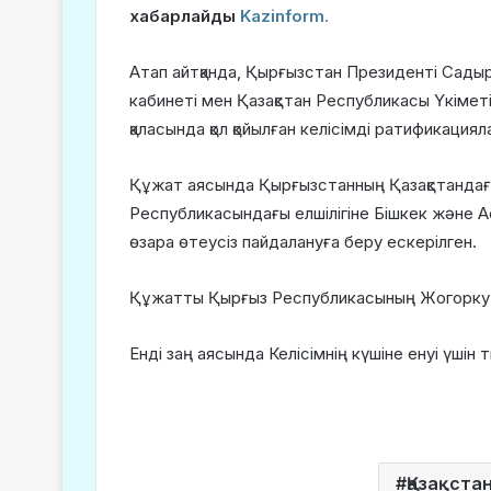
хабарлайды
Kazinform.
Атап айтқанда, Қырғызстан Президенті Сад
кабинеті мен Қазақстан Республикасы Үкімет
қаласында қол қойылған келісімді ратификацияла
Құжат аясында Қырғызстанның Қазақстандағы
Республикасындағы елшілігіне Бішкек және А
өзара өтеусіз пайдалануға беру ескерілген.
Құжатты Қырғыз Республикасының Жогорку Ке
Енді заң аясында Келісімнің күшіне енуі үшін
Қазақста