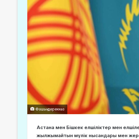
©ашық дереккөз
Астана мен Бішкек елшіліктер мен елшіле
жылжымайтын мүлік нысандары мен жер т