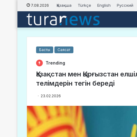
Қазақша
Türkçe
English
Русский
7.08.2026
Басты
Саясат
Trending
Қазақстан мен Қырғызстан елш
телімдерін тегін береді
23.02.2026