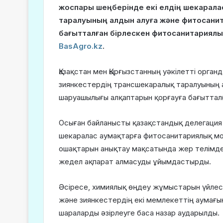
жоспары шеңберінде екі елдің шекарала
таралуының алдын алуға және фитосанит
бағытталған бірлескен фитосанитариялы
BasAgro.kz
.
Қазақстан мен Қырғызстанның уәкілетті орга
зиянкестердің трансшекаралық таралуының а
шаруашылығы алқаптарын қорғауға бағыттал
Осыған байланысты қазақстандық делегация 
шекаралас аумақтарға фитосанитариялық мони
ошақтарын анықтау мақсатында жер телімдер
жедел ақпарат алмасуды ұйымдастырды.
Әсіресе, химиялық өңдеу жұмыстарын үйлес
және зиянкестердің екі мемлекеттің аумағы
шараларды әзірлеуге баса назар аударылды.