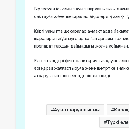
Бірлескен іс-қимыл ауыл шаруашылығы дақы
сақтауға және шекаралас өңірлердің азық-түлі
Қазіргі уақытта шекаралас аумақтарда бақыл
шараларын жүргізуге арналған арнайы техни
препараттардың дайындығы жолға қойылған.
Екі ел өкілдері фитосанитариялық қауіпсізд
әрі қарай жалғастыруға және шегіртке зиянк
атқаруға ынталы екендерін жеткізді.
Ауыл шаруашылығы
Қазақ
Түркі әле