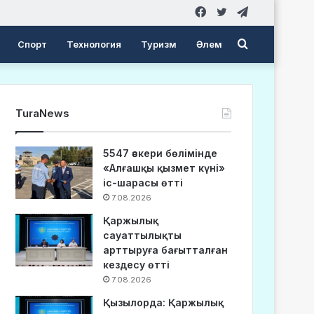
Facebook
Twitter
Telegram
Search
Спорт
Технология
Туризм
Әлем
for
TuraNews
5547 әскери бөлімінде
«Алғашқы қызмет күні»
іс-шарасы өтті
7.08.2026
Қаржылық
сауаттылықты
арттыруға бағытталған
кездесу өтті
7.08.2026
Қызылорда: Қаржылық