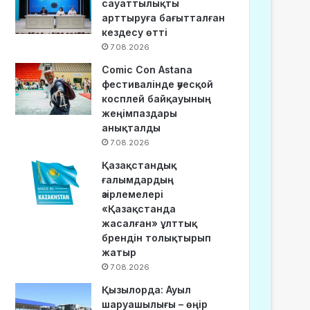
сауаттылықты
арттыруға бағытталған
кездесу өтті
7.08.2026
Comic Con Astana
фестивалінде әуесқой
косплей байқауының
жеңімпаздары
анықталды
7.08.2026
Қазақстандық
ғалымдардың
әзірлемелері
«Қазақстанда
жасалған» ұлттық
брендін толықтырып
жатыр
7.08.2026
Қызылорда: Ауыл
шаруашылығы – өңір