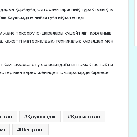
лдарын қорғауға, фитосанитариялық тұрақтылықты
к қауіпсіздігін нығайтуға ықпал етеді.
ау және тексеру іс-шаралары күшейтіліп, қорғаныш
ка, қажетті материалдық-техникалық құралдар мен
ікті қамтамасыз ету саласындағы ынтымақтастықты
естерімен күрес жөніндегі іс-шараларды бірлесе
стан
Қауіпсіздік
Қырғызстан
мі
Шегіртке