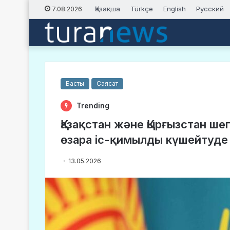
Қазақша
Türkçe
English
Русский
7.08.2026
Басты
Саясат
Trending
Қазақстан және Қырғызстан ше
өзара іс-қимылды күшейтуде
13.05.2026