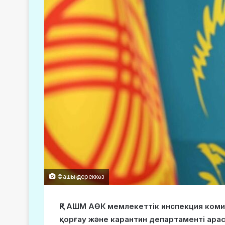
©ашық дереккөз
ҚР АШМ АӨК мемлекеттік инспекция коми
қорғау және карантин департаменті арас