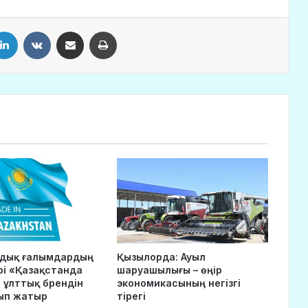
LinkedIn
VKontakte
Share via Email
Print
ндық ғалымдардың
Қызылорда: Ауыл
рі «Қазақстанда
шаруашылығы – өңір
 ұлттық брендін
экономикасының негізгі
ып жатыр
тірегі