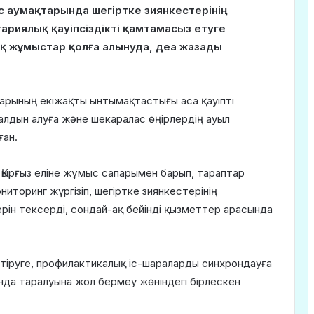
с аумақтарында шегіртке зиянкестерінің
ариялық қауіпсіздікті қамтамасыз етуге
қ жұмыстар қолға алынуда, деа жазады
ндарының екіжақты ынтымақтастығы аса қауіпті
лдын алуға және шекаралас өңірлердің ауыл
ған.
Қырғыз еліне жұмыс сапарымен барып, тараптар
торинг жүргізіп, шегіртке зиянкестерінің
ін тексерді, сондай-ақ бейінді қызметтер арасында
тіруге, профилактикалық іс-шараларды синхрондауға
нда таралуына жол бермеу жөніндегі бірлескен