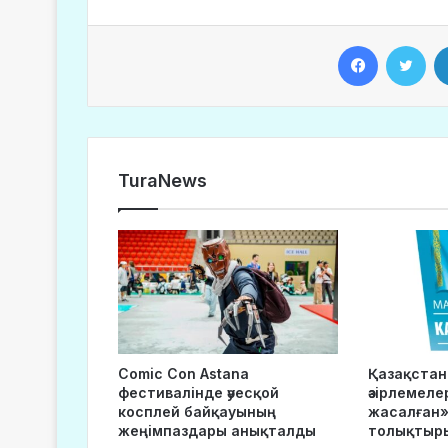
Facebook
Twitter
TuraNews
Comic Con Astana
Қазақста
фестивалінде әуесқой
әзірлемеле
косплей байқауының
жасалған»
жеңімпаздары анықталды
толықтыр