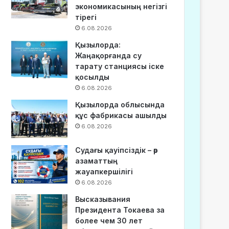
экономикасының негізгі
тірегі
6.08.2026
Қызылорда:
Жаңақорғанда су
тарату станциясы іске
қосылды
6.08.2026
Қызылорда облысында
құс фабрикасы ашылды
6.08.2026
Судағы қауіпсіздік – әр
азаматтың
жауапкершілігі
6.08.2026
Высказывания
Президента Токаева за
более чем 30 лет