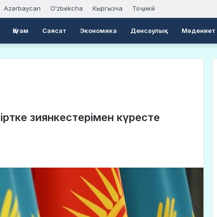
Azərbaycan
Oʻzbekcha
Кыргызча
Тоҷикӣ
Қоғам
Саясат
Экономика
Денсаулық
Мәдениет
гіртке зиянкестерімен күресте