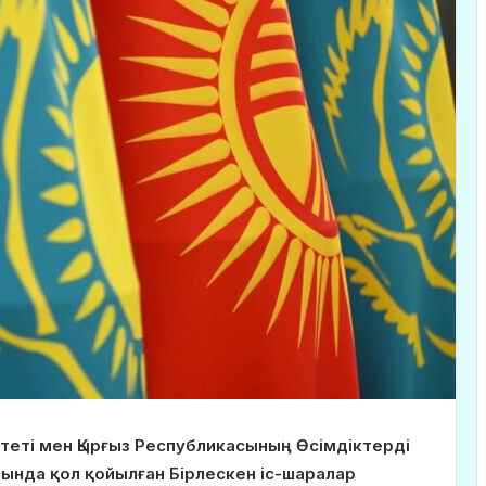
теті мен Қырғыз Республикасының Өсімдіктерді
ында қол қойылған Бірлескен іс-шаралар