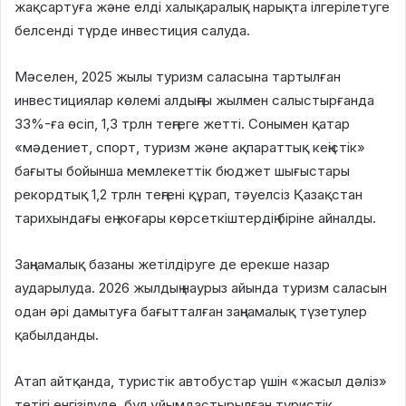
жақсартуға және елді халықаралық нарықта ілгерілетуге
белсенді түрде инвестиция салуда.
Мәселен, 2025 жылы туризм саласына тартылған
инвестициялар көлемі алдыңғы жылмен салыстырғанда
33%-ға өсіп, 1,3 трлн теңгеге жетті. Сонымен қатар
«мәдениет, спорт, туризм және ақпараттық кеңістік»
бағыты бойынша мемлекеттік бюджет шығыстары
рекордтық 1,2 трлн теңгені құрап, тәуелсіз Қазақстан
тарихындағы ең жоғары көрсеткіштердің біріне айналды.
Заңнамалық базаны жетілдіруге де ерекше назар
аударылуда. 2026 жылдың наурыз айында туризм саласын
одан әрі дамытуға бағытталған заңнамалық түзетулер
қабылданды.
Атап айтқанда, туристік автобустар үшін «жасыл дәліз»
тетігі енгізілуде, бұл ұйымдастырылған туристік