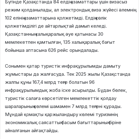
Бүгінде Қазақстанда 84 елдің азаматтары үшін визасыз
режим қолданылады, ал электрондық виза жүйесі әлемнің
102 елінің азаматтарына қолжетімді. Елдің көлік
қолжетімділігі де айтарлықтай дамып келеді.
Қазақстанның халықаралық әуе қатынасы 30
мемлекетпен қамтылған, 135 халықаралық бағыт
бойынша аптасына 626 рейс орындалады.
Сонымен қатар туристік инфрақұрылымды дамыту
жұмыстары да жалғасуда. Тек 2025 жылы Қазақстанда
жалпы құны 167,4 млрд теңге болатын 96
инфрақұрылымдық жоба іске асырылды. Бұдан бөлек,
туристік салаға көрсетілген мемлекеттік қолдау
шараларының көлемі шамамен 7 млрд теңгені құрады.
Мұндай қомақты қаржыландыру көлемі туризмнің
экономикалық саясаттың басым бағыттарының біріне
айналғанын айғақтайды.