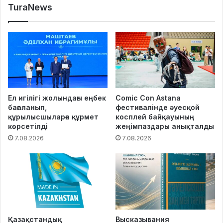
TuraNews
Ел игілігі жолындағы еңбек
Comic Con Astana
бағаланып,
фестивалінде әуесқой
құрылысшыларға құрмет
косплей байқауының
көрсетілді
жеңімпаздары анықталды
7.08.2026
7.08.2026
Қазақстандық
Высказывания