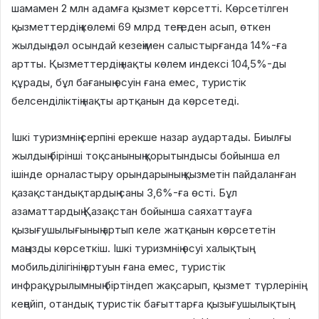
шамамен 2 млн адамға қызмет көрсетті. Көрсетілген
қызметтердің көлемі 69 млрд теңгеден асып, өткен
жылдың дәл осындай кезеңімен салыстырғанда 14%-ға
артты. Қызметтердің нақты көлем индексі 104,5%-ды
құрады, бұл бағаның өсуін ғана емес, туристік
белсенділіктің нақты артқанын да көрсетеді.
Ішкі туризмнің серпіні ерекше назар аудартады. Биылғы
жылдың бірінші тоқсанының қорытындысы бойынша ел
ішінде орналастыру орындарының қызметін пайдаланған
қазақстандықтардың саны 3,6%-ға өсті. Бұл
азаматтардың Қазақстан бойынша саяхаттауға
қызығушылығының артып келе жатқанын көрсететін
маңызды көрсеткіш. Ішкі туризмнің өсуі халықтың
мобильділігінің артуын ғана емес, туристік
инфрақұрылымның біртіндеп жақсарып, қызмет түрлерінің
кеңейіп, отандық туристік бағыттарға қызығушылықтың