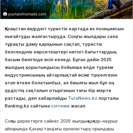
journalofnomads.com
Қазақстан өңірдегі туристік картада өз позициясын
нығайтуды жалғастыруда. Соңғы жылдары сала
тұрақты даму қарқынын сақтап, туристік
белсенділік көрсеткіштері негізгі бағыттардың
басым бөлігінде өсіп келеді. Бұған дейін 2025
жылдың қорытындысы бойынша елде туризм
индустриясының айтарлықтай өсімі тіркелгенін
атап өткен болатынбыз, ал биылғы жыл бұл оң
үрдістің сақталып отырғанын тағы бір мәрте
растады, деп хабарлайды
TuraNews.kz
порталы
Ranking.kz сайтына
сілтеме
жасап.
Соңғы деректерге сәйкес 2026 жылдың қаңтар–наурыз
айларында Қазақстандағы орналастыру орындары