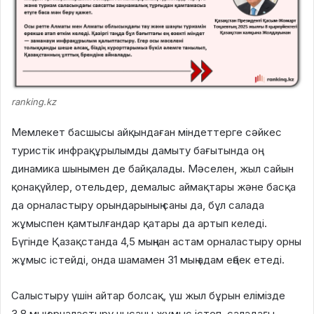
ranking.kz
Мемлекет басшысы айқындаған міндеттерге сәйкес
туристік инфрақұрылымды дамыту бағытында оң
динамика шынымен де байқалады. Мәселен, жыл сайын
қонақүйлер, отельдер, демалыс аймақтары және басқа
да орналастыру орындарының саны да, бұл салада
жұмыспен қамтылғандар қатары да артып келеді.
Бүгінде Қазақстанда 4,5 мыңнан астам орналастыру орны
жұмыс істейді, онда шамамен 31 мың адам еңбек етеді.
Салыстыру үшін айтар болсақ, үш жыл бұрын елімізде
3,8 мың орналастыру нысаны жұмыс істеп, саладағы