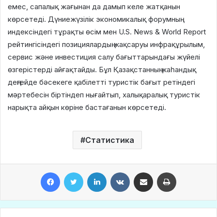
емес, сапалық жағынан да дамып келе жатқанын
көрсетеді. Дүниежүзілік экономикалық форумның
индексіндегі тұрақты өсім мен U.S. News & World Report
рейтингісіндегі позициялардың жақсаруы инфрақұрылым,
сервис және инвестиция салу бағыттарындағы жүйелі
өзгерістерді айғақтайды. Бұл Қазақстанның жаһандық
деңгейде бәсекеге қабілетті туристік бағыт ретіндегі
мәртебесін біртіндеп нығайтып, халықаралық туристік
нарықта айқын көріне бастағанын көрсетеді.
Статистика
Facebook
Twitter
LinkedIn
VKontakte
Share via Email
Print