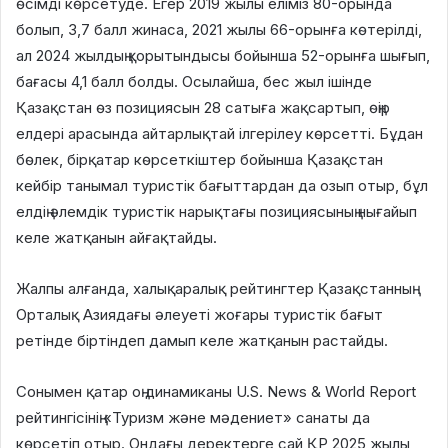
өсімді көрсетуде. Егер 2019 жылы еліміз 80-орында
болып, 3,7 балл жинаса, 2021 жылы 66-орынға көтерілді,
ал 2024 жылдың қорытындысы бойынша 52-орынға шығып,
бағасы 4,1 балл болды. Осылайша, бес жыл ішінде
Қазақстан өз позициясын 28 сатыға жақсартып, өңір
елдері арасында айтарлықтай ілгерілеу көрсетті. Бұдан
бөлек, бірқатар көрсеткіштер бойынша Қазақстан
кейбір танымал туристік бағыттардан да озып отыр, бұл
елдің әлемдік туристік нарықтағы позициясының нығайып
келе жатқанын айғақтайды.
Жалпы алғанда, халықаралық рейтингтер Қазақстанның
Орталық Азиядағы әлеуеті жоғары туристік бағыт
ретінде біртіндеп дамып келе жатқанын растайды.
Сонымен қатар оң динамиканы U.S. News & World Report
рейтингісінің «Туризм және мәдениет» санаты да
көрсетіп отыр. Ондағы деректерге сай ҚР 2025 жылы