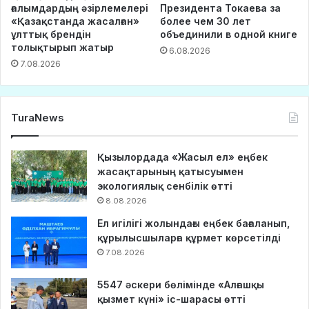
ғалымдардың әзірлемелері
Президента Токаева за
«Қазақстанда жасалған»
более чем 30 лет
ұлттық брендін
объединили в одной книге
толықтырып жатыр
6.08.2026
7.08.2026
TuraNews
Қызылордада «Жасыл ел» еңбек
жасақтарының қатысуымен
экологиялық сенбілік өтті
8.08.2026
Ел игілігі жолындағы еңбек бағаланып,
құрылысшыларға құрмет көрсетілді
7.08.2026
5547 әскери бөлімінде «Алғашқы
қызмет күні» іс-шарасы өтті