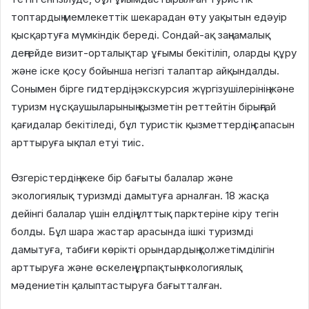
топтардың мемлекеттік шекарадан өту уақытын едәуір
қысқартуға мүмкіндік береді. Сондай-ақ заңнамалық
деңгейде визит-орталықтар ұғымы бекітіліп, оларды құру
және іске қосу бойынша негізгі талаптар айқындалды.
Сонымен бірге гидтердің, экскурсия жүргізушілерінің және
туризм нұсқаушыларының қызметін реттейтін бірыңғай
қағидалар бекітіледі, бұл туристік қызметтердің сапасын
арттыруға ықпал етуі тиіс.
Өзгерістердің жеке бір бағыты балалар және
экологиялық туризмді дамытуға арналған. 18 жасқа
дейінгі балалар үшін елдің ұлттық парктеріне кіру тегін
болды. Бұл шара жастар арасында ішкі туризмді
дамытуға, табиғи көрікті орындардың қолжетімділігін
арттыруға және өскелең ұрпақтың экологиялық
мәдениетін қалыптастыруға бағытталған.