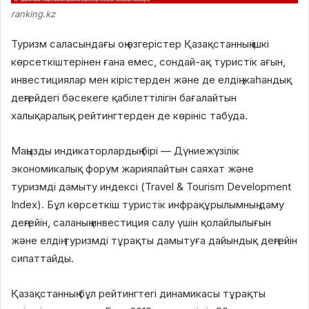
ranking.kz
Туризм саласындағы оң өзгерістер Қазақстанның ішкі
көрсеткіштерінен ғана емес, сондай-ақ туристік ағын,
инвестициялар мен кірістерден және де елдің жаһандық
деңгейдегі бәсекеге қабілеттілігін бағалайтын
халықаралық рейтингтерден де көрініс табуда.
Маңызды индикаторлардың бірі — Дүниежүзілік
экономикалық форум жариялайтын саяхат және
туризмді дамыту индексі (Travel & Tourism Development
Index). Бұл көрсеткіш туристік инфрақұрылымның даму
деңгейін, саланың инвестиция салу үшін қолайлылығын
және елдің туризмді тұрақты дамытуға дайындық деңгейін
сипаттайды.
Қазақстанның бұл рейтингтегі динамикасы тұрақты