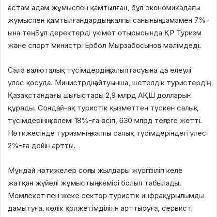
астам адам жұмыспен қамтылған, бұл экономикадағы
жұмыспен қамтылғандардың жалпы санының шамамен 7%-
ына тең. Бұл деректерді үкімет отырысында ҚР Туризм
және спорт министрі Ербол Мырзабосынов мәлімдеді.
Сала валюталық түсімдердің қалыптасуына да елеулі
үлес қосуда. Министрдің айтуынша, шетелдік туристердің
Қазақстандағы шығыстары 2,9 млрд АҚШ долларын
құрады. Сондай-ақ туристік қызметтен түскен салық
түсімдерінің көлемі 18%-ға өсіп, 630 млрд теңгеге жетті.
Нәтижесінде туризмнің жалпы салық түсімдеріндегі үлесі
2%-ға дейін артты.
Мұндай нәтижелер соңғы жылдары жүргізіліп келе
жатқан жүйелі жұмыстың жемісі болып табылады.
Мемлекет пен жеке сектор туристік инфрақұрылымды
дамытуға, көлік қолжетімділігін арттыруға, сервисті