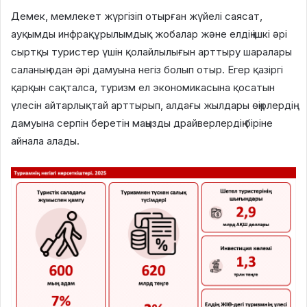
Демек, мемлекет жүргізіп отырған жүйелі саясат,
ауқымды инфрақұрылымдық жобалар және елдің ішкі әрі
сыртқы туристер үшін қолайлылығын арттыру шаралары
саланың одан әрі дамуына негіз болып отыр. Егер қазіргі
қарқын сақталса, туризм ел экономикасына қосатын
үлесін айтарлықтай арттырып, алдағы жылдары өңірлердің
дамуына серпін беретін маңызды драйверлердің біріне
айнала алады.