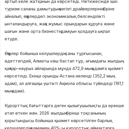
артып келе жатқанын да көрсетеді. Нәтижесінде ішкі
туризм саланы дамытудың негізгі драйверлерінің біріне
айналып, өңірлердегі экономикалық белсенділікті
ынталандыруға, жаңа жұмыс орындарын құруға және
шағын және орта бизнестің дамуын қолдауға ықпал
етуде.
Өңірлер бойынша келушілердің саны тұрғысынан,
әдеттегідей, Алматы көш бастап тұр, ағымдағы жылдың
қаңтар–наурыз айларында мұнда 472,9 мың адамға қызмет
көрсетілді. Екінші орынды Астана иеленді (352,2 мың
адам), ал алғашқы үштікті Ақмола облысы түйіндеді (161,1
мың адам).
Курорттық бағыттарға деген қызығушылықты да ерекше
атап өткен жөн. 2026 жылдың бірінші тоқсанының
қорытындысы бойынша қызмет көрсетілген барлық
келушілердің шамамен 40%-ы курорттық аймақтарға