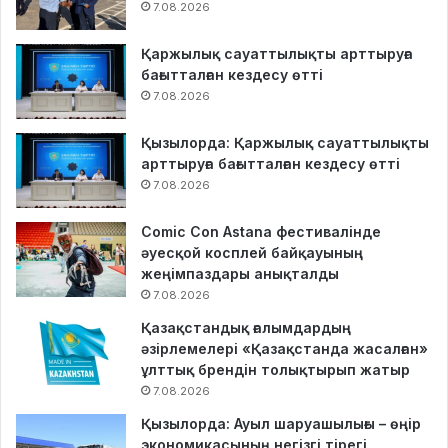
7.08.2026
Қаржылық сауаттылықты арттыруға
бағытталған кездесу өтті
7.08.2026
Қызылорда: Қаржылық сауаттылықты
арттыруға бағытталған кездесу өтті
7.08.2026
Comic Con Astana фестивалінде
әуесқой косплей байқауының
жеңімпаздары анықталды
7.08.2026
Қазақстандық ғалымдардың
әзірлемелері «Қазақстанда жасалған»
ұлттық брендін толықтырып жатыр
7.08.2026
Қызылорда: Ауыл шаруашылығы – өңір
экономикасының негізгі тірегі