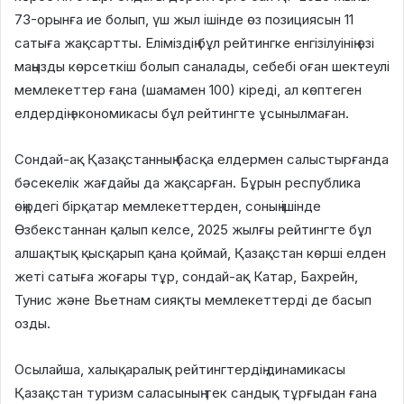
73-орынға ие болып, үш жыл ішінде өз позициясын 11
сатыға жақсартты. Еліміздің бұл рейтингке енгізілуінің өзі
маңызды көрсеткіш болып саналады, себебі оған шектеулі
мемлекеттер ғана (шамамен 100) кіреді, ал көптеген
елдердің экономикасы бұл рейтингте ұсынылмаған.
Сондай-ақ Қазақстанның басқа елдермен салыстырғанда
бәсекелік жағдайы да жақсарған. Бұрын республика
өңірдегі бірқатар мемлекеттерден, соның ішінде
Өзбекстаннан қалып келсе, 2025 жылғы рейтингте бұл
алшақтық қысқарып қана қоймай, Қазақстан көрші елден
жеті сатыға жоғары тұр, сондай-ақ Катар, Бахрейн,
Тунис және Вьетнам сияқты мемлекеттерді де басып
озды.
Осылайша, халықаралық рейтингтердің динамикасы
Қазақстан туризм саласының тек сандық тұрғыдан ғана