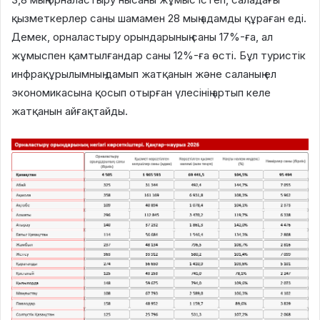
қызметкерлер саны шамамен 28 мың адамды құраған еді.
Демек, орналастыру орындарының саны 17%-ға, ал
жұмыспен қамтылғандар саны 12%-ға өсті. Бұл туристік
инфрақұрылымның дамып жатқанын және саланың ел
экономикасына қосып отырған үлесінің артып келе
жатқанын айғақтайды.