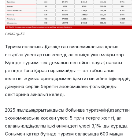
ranking.kz
Туризм саласының Қазақстан экономикасына қосып
отырған үлесі артып келеді, ал оның ел үшін маңызы зор.
Бүгінде туризм тек демалыс пен ойын-сауық саласы
ретінде ғана қарастырылмайды — ол табыс алып
келетін, жұмыс орындарымен қамтитын және өңірлердің
дамуына серпін беретін экономиканың толыққанды
секторына айналып келеді.
2025 жылдың қорытындысы бойынша туризмнің Қазақстан
экономикасына қосқан үлесі 5 трлн теңгеге жетті, ал
саланың елдің жалпы ішкі өніміндегі үлесі 3,1%-ды құрады.
Сонымен қатар бүгінде туризм саласында 600 мыңнан