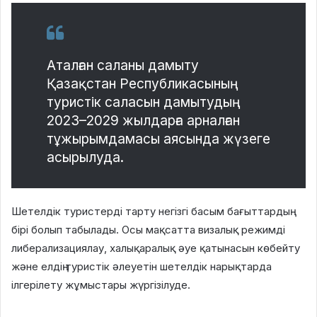
Аталған саланы дамыту
Қазақстан Республикасының
туристік саласын дамытудың
2023–2029 жылдарға арналған
тұжырымдамасы аясында жүзеге
асырылуда.
Шетелдік туристерді тарту негізгі басым бағыттардың
бірі болып табылады. Осы мақсатта визалық режимді
либерализациялау, халықаралық әуе қатынасын көбейту
және елдің туристік әлеуетін шетелдік нарықтарда
ілгерілету жұмыстары жүргізілуде.