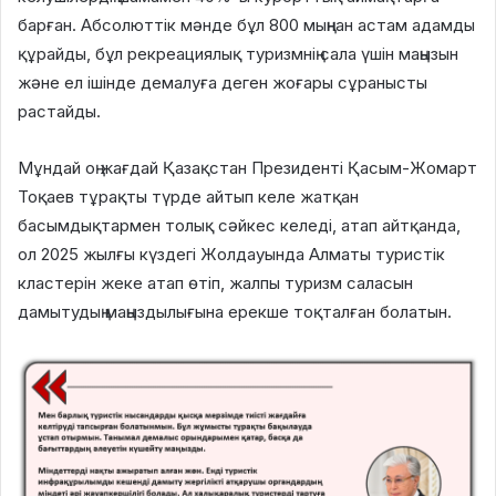
барған. Абсолюттік мәнде бұл 800 мыңнан астам адамды
құрайды, бұл рекреациялық туризмнің сала үшін маңызын
және ел ішінде демалуға деген жоғары сұранысты
растайды.
Мұндай оң жағдай Қазақстан Президенті Қасым-Жомарт
Тоқаев тұрақты түрде айтып келе жатқан
басымдықтармен толық сәйкес келеді, атап айтқанда,
ол 2025 жылғы күздегі Жолдауында Алматы туристік
кластерін жеке атап өтіп, жалпы туризм саласын
дамытудың маңыздылығына ерекше тоқталған болатын.