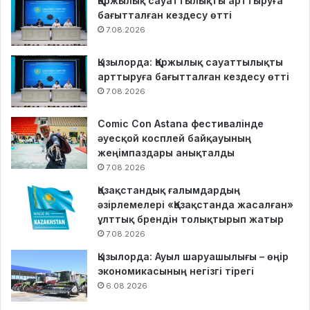
Қаржылық сауаттылықты арттыруға
бағытталған кездесу өтті
7.08.2026
Қызылорда: Қаржылық сауаттылықты
арттыруға бағытталған кездесу өтті
7.08.2026
Comic Con Astana фестивалінде
әуесқой косплей байқауының
жеңімпаздары анықталды
7.08.2026
Қазақстандық ғалымдардың
әзірлемелері «Қазақстанда жасалған»
ұлттық брендін толықтырып жатыр
7.08.2026
Қызылорда: Ауыл шаруашылығы – өңір
экономикасының негізгі тірегі
6.08.2026