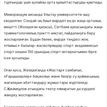
тұрғындар үшін қолайлы орта қалыптастыруды қамтиды.
Меморандум аясында Ұлытау университетін ашу
көзделген. Сондай-ақ биыл өңірдегі ең ірі жаңа орталық
мешітті (Жезқазған қаласы), Сәтбаев қаласындағы жаңа
травматологиялық пунктті аяқтап, пайдалануға беру
жоспарланған. Бұдан бөлек, өңірде теңдесі жоқ
«Намыс» балалар-жасөспірімдер спорт академиясы»
спорт кешені 150 орындық спорт интернатымен бірге
іске қосылады.
Оған қоса, Жезқазғанда «Жастар» саябағын,
«Ғарышкерлер» бақжолын және Кеңгір су қоймасының
жағалауын абаттандыру жұмыстары жүргізіледі.
С.Қожамқұлов атындағы театр ғимаратын да күрделі
жөндеу жоспарланған.