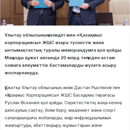
Ұлытау облысының әкімдігі мен «Қазақмыс
корпорациясы» ЖШС өзара түсіністік және
ынтымақтастық туралы меморандумға қол қойды.
Маңызды құжат аясында 20 млрд теңгеден астам
сомаға әлеуметтік бастамаларды жүзеге асыру
жоспарлануда.
Құжатқа Ұлытау облысының әкімі Дастан Рыспеков пен
«Қазақмыс Корпорациясы» ЖШС Басқарма төрағасы
Руслан Өскенәлі қол қойды. Серіктестіктің жаңа кезеңі
денсаулық сақтау, білім беру, мәдениет және спорт
салаларындағы жобаларды, өңір инфрақұрылымын
жаңғыртуды, абаттандыру жұмыстарын және