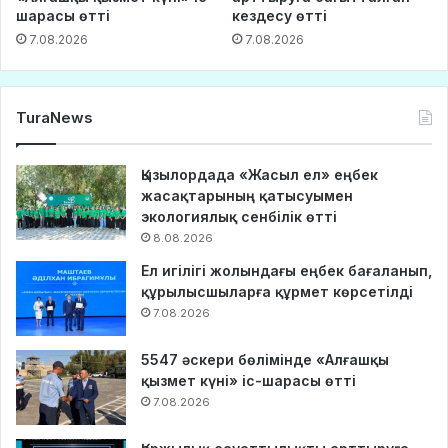
шарасы өтті
кездесу өтті
7.08.2026
7.08.2026
TuraNews
Қызылордада «Жасыл ел» еңбек
жасақтарының қатысуымен
экологиялық сенбілік өтті
8.08.2026
Ел игілігі жолындағы еңбек бағаланып,
құрылысшыларға құрмет көрсетілді
7.08.2026
5547 әскери бөлімінде «Алғашқы
қызмет күні» іс-шарасы өтті
7.08.2026