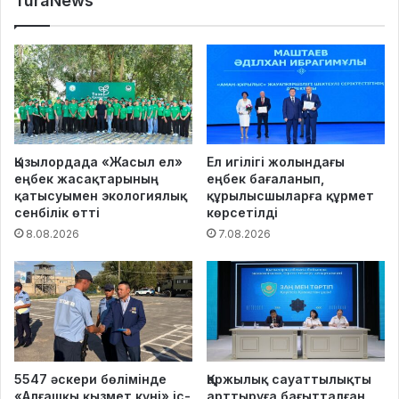
TuraNews
Қызылордада «Жасыл ел»
Ел игілігі жолындағы
еңбек жасақтарының
еңбек бағаланып,
қатысуымен экологиялық
құрылысшыларға құрмет
сенбілік өтті
көрсетілді
8.08.2026
7.08.2026
5547 әскери бөлімінде
Қаржылық сауаттылықты
«Алғашқы қызмет күні» іс-
арттыруға бағытталған