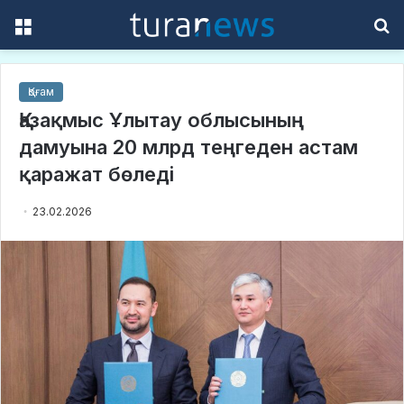
Menu
S
f
Қоғам
Қазақмыс Ұлытау облысының
дамуына 20 млрд теңгеден астам
қаражат бөледі
23.02.2026