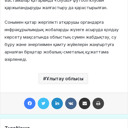
Бастамалар қатарында «Ulytau» футбол клубын
қаржыландыруды жалғастыру да қарастырылған.
Сонымен қатар жергілікті атқарушы органдарға
инфрақұрылымдық жобаларды жүзеге асыруда қолдау
көрсету мақсатында облыстың сумен жабдықтау, су
бұру және энергиямен қамту жүйелерін жаңғыртуға
арналған бірқатар жобалық-сметалық құжаттама
әзірленеді.
Ұлытау облысы
Facebook
Twitter
LinkedIn
VKontakte
Share via Email
Print