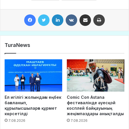
Facebook
Twitter
LinkedIn
VKontakte
Share via Email
Print
TuraNews
Ел игілігі жолындағы еңбек
Comic Con Astana
бағаланып,
фестивалінде әуесқой
құрылысшыларға құрмет
косплей байқауының
көрсетілді
жеңімпаздары анықталды
7.08.2026
7.08.2026