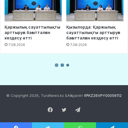
© Copyright 2026, TuraNews.kz БАҚ куәлігі
№KZ26VPY00056112
Facebook
Twitter
Telegram