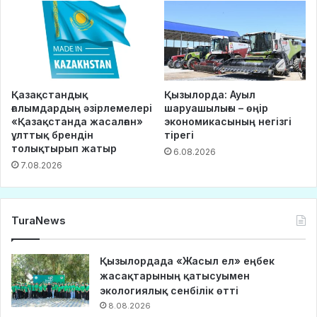
Қазақстандық
Қызылорда: Ауыл
ғалымдардың әзірлемелері
шаруашылығы – өңір
«Қазақстанда жасалған»
экономикасының негізгі
ұлттық брендін
тірегі
толықтырып жатыр
6.08.2026
7.08.2026
TuraNews
Қызылордада «Жасыл ел» еңбек
жасақтарының қатысуымен
экологиялық сенбілік өтті
8.08.2026