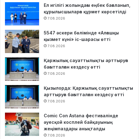
Ел игілігі жолындағы еңбек бағаланып,
құрылысшыларға құрмет көрсетілді
7.08.2026
5547 әскери бөлімінде «Алғашқы
қызмет күні» іс-шарасы өтті
7.08.2026
Қаржылық сауаттылықты арттыруға
бағытталған кездесу өтті
7.08.2026
Қызылорда: Қаржылық сауаттылықты
арттыруға бағытталған кездесу өтті
7.08.2026
Comic Con Astana фестивалінде
әуесқой косплей байқауының
жеңімпаздары анықталды
7.08.2026