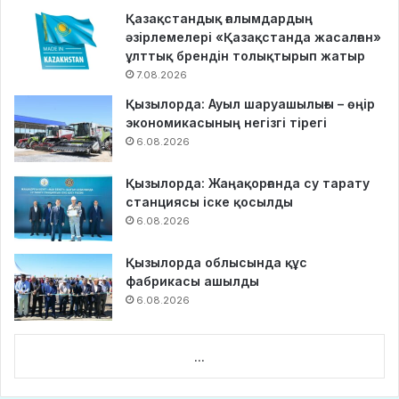
Қазақстандық ғалымдардың
әзірлемелері «Қазақстанда жасалған»
ұлттық брендін толықтырып жатыр
7.08.2026
Қызылорда: Ауыл шаруашылығы – өңір
экономикасының негізгі тірегі
6.08.2026
Қызылорда: Жаңақорғанда су тарату
станциясы іске қосылды
6.08.2026
Қызылорда облысында құс
фабрикасы ашылды
6.08.2026
...