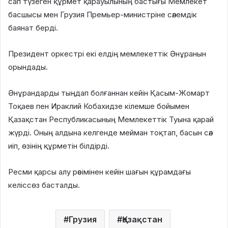
сап түзеген құрмет қарауылының бастығы Мемлекет
басшысы мен Грузия Премьер-министріне сәлемдік
баянат берді.
Президент оркестрі екі елдің мемлекеттік Әнұранын
орындады.
Әнұрандарды тыңдап болғаннан кейін Қасым-Жомарт
Тоқаев пен Ираклий Кобахидзе кілемше бойымен
Қазақстан Республикасының Мемлекеттік Туына қарай
жүрді. Оның алдына келгенде мейман тоқтап, басын сәл
иіп, өзінің құрметін білдірді.
Ресми қарсы алу рәсімінен кейін шағын құрамдағы
келіссөз басталды.
Грузия
Қазақстан