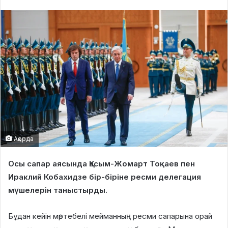
Ақорда
Осы сапар аясында Қасым-Жомарт Тоқаев пен
Ираклий Кобахидзе бір-біріне ресми делегация
мүшелерін таныстырды.
Бұдан кейін мәртебелі мейманның ресми сапарына орай