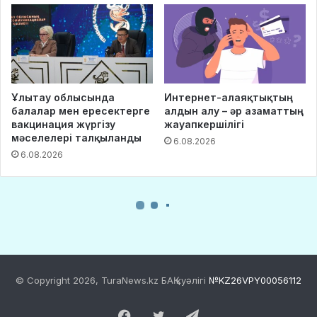
© Copyright 2026, TuraNews.kz БАҚ куәлігі
№KZ26VPY00056112
Facebook
Twitter
Telegram