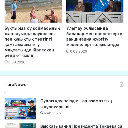
Бұқтырма су қоймасының
Ұлытау облысында
жағалауында қауіпсіздік
балалар мен ересектерге
пен құқықтық тәртіпті
вакцинация жүргізу
қамтамасыз ету
мәселелері талқыланды
мақсатында бірлескен
6.08.2026
рейд өткізілді
6.08.2026
TuraNews
Судағы қауіпсіздік – әр азаматтың
жауапкершілігі
6.08.2026
Высказывания Президента Токаева за