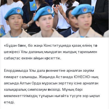
«Бұдан бөлек, біз жаңа Конституцияда қазақ елінің төл
шежіресі Ұлы даланың мыңдаған жылдық тарихымен
сабақтас екенін айқын көрсеттік.
Елордамызда Ұлы дала өркениетіне арналған зәулім
ғимарат салынады. Жақында Астанада ЮНЕСКО-ның
аясында Алтын Орда мұрасын зерттеу ісіне арналған
халықаралық симпозиум өткізілді. Мұның бәрі
мемлекеттігіміздің тұғырын нығайта түсуге зор ықпал
етеді.