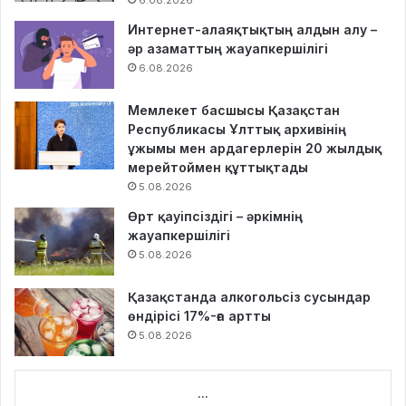
6.08.2026
Интернет-алаяқтықтың алдын алу –
әр азаматтың жауапкершілігі
6.08.2026
Мемлекет басшысы Қазақстан
Республикасы Ұлттық архивінің
ұжымы мен ардагерлерін 20 жылдық
мерейтоймен құттықтады
5.08.2026
Өрт қауіпсіздігі – әркімнің
жауапкершілігі
5.08.2026
Қазақстанда алкогольсіз сусындар
өндірісі 17%-ға артты
5.08.2026
...