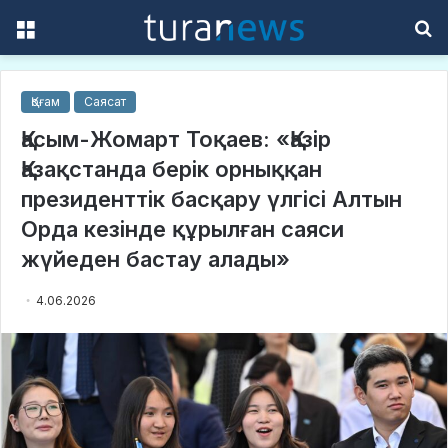
Menu
S
f
Қоғам
Саясат
Қасым-Жомарт Тоқаев: «Қазір
Қазақстанда берік орныққан
президенттік басқару үлгісі Алтын
Орда кезінде құрылған саяси
жүйеден бастау алады»
4.06.2026