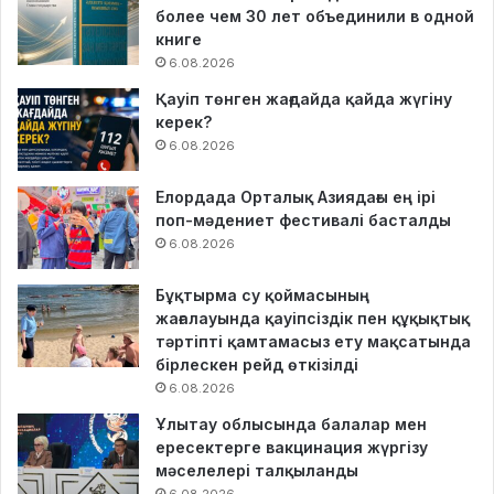
более чем 30 лет объединили в одной
книге
6.08.2026
Қауіп төнген жағдайда қайда жүгіну
керек?
6.08.2026
Елордада Орталық Азиядағы ең ірі
поп-мәдениет фестивалі басталды
6.08.2026
Бұқтырма су қоймасының
жағалауында қауіпсіздік пен құқықтық
тәртіпті қамтамасыз ету мақсатында
бірлескен рейд өткізілді
6.08.2026
Ұлытау облысында балалар мен
ересектерге вакцинация жүргізу
мәселелері талқыланды