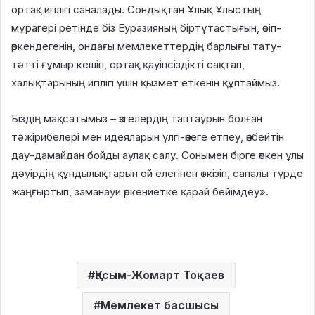
ортақ игілігі саналады. Сондықтан Ұлық Ұлыстың
мұрагері ретінде біз Еуразияның біртұтастығын, өсіп-
өркендегенін, ондағы мемлекеттердің барлығы тату-
тәтті ғұмыр кешіп, ортақ қауіпсіздікті сақтап,
халықтарының игілігі үшін қызмет еткенін құптаймыз.
Біздің мақсатымыз – өзгелердің таптаурын болған
тәжірибелері мен идеяларын үлгі-өнеге етпеу, өнбейтін
дау-дамайдан бойды аулақ салу. Сонымен бірге өткен ұлы
дәуірдің құндылықтарын ой елегінен өткізіп, сапалы түрде
жаңғыртып, заманауи өркениетке қарай бейімдеу».
Қасым-Жомарт Тоқаев
Мемлекет басшысы