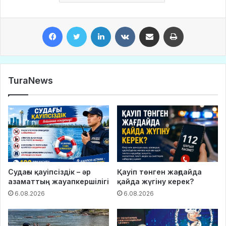
Facebook
Twitter
LinkedIn
VKontakte
Share via Email
Print
TuraNews
Судағы қауіпсіздік – әр
Қауіп төнген жағдайда
азаматтың жауапкершілігі
қайда жүгіну керек?
6.08.2026
6.08.2026