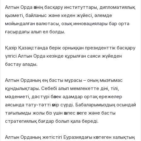
Алтын Орда өзінің басқару институттары, дипломатиялық
қызметі, байланыс және кеден жүйесі, әлемде
мойындалған валютасы, озық инновациялары бар орта
ғасырдағы алып ел болды.
Қазір Қазақстанда берік орныққан президенттік басқару
үлгісі Алтын Орда кезінде құрылған саяси жүйеден
бастау алады.
Алтын Орданың ең басты мұрасы – оның мызғымас
құндылықтары. Себебі алып мемлекетте діні, тілі,
мәдениеті, дәстүрі бөлек адамдар ортақ ережелер
аясында тату-тәтті өмір сүрді. Бабаларымыздың осындай
тағылымды жолы біз үшін өшпес өнеге және басты
стратегиялық бағдар болып қала береді.
Алтын Орданың жетістігі Еуразиядағы көптеген халықтың