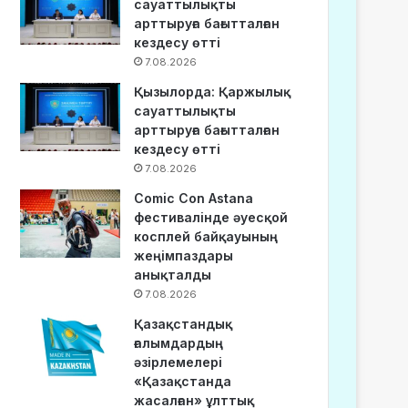
сауаттылықты
арттыруға бағытталған
кездесу өтті
7.08.2026
Қызылорда: Қаржылық
сауаттылықты
арттыруға бағытталған
кездесу өтті
7.08.2026
Comic Con Astana
фестивалінде әуесқой
косплей байқауының
жеңімпаздары
анықталды
7.08.2026
Қазақстандық
ғалымдардың
әзірлемелері
«Қазақстанда
жасалған» ұлттық