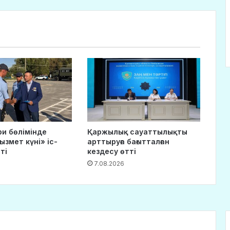
ри бөлімінде
Қаржылық сауаттылықты
ызмет күні» іс-
арттыруға бағытталған
ті
кездесу өтті
7.08.2026