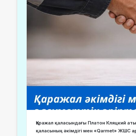
Қаражал қаласындағы Платон Кляцкий ат
қаласының әкімдігі мен «Qarmet» ЖШС а