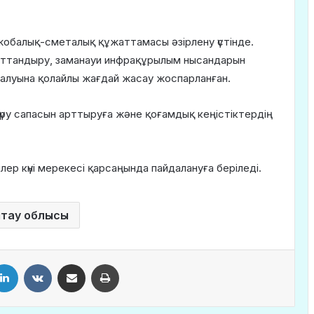
жобалық-сметалық құжаттамасы әзірлену үстінде.
аттандыру, заманауи инфрақұрылым нысандарын
алуына қолайлы жағдай жасау жоспарланған.
үру сапасын арттыруға және қоғамдық кеңістіктердің
ер күні мерекесі қарсаңында пайдалануға беріледі.
тау облысы
LinkedIn
VKontakte
Share via Email
Print