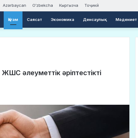
Azərbaycan
Oʻzbekcha
Кыргызча
Тоҷикӣ
Қоғам
Саясат
Экономика
Денсаулық
Мәдениет
» ЖШС әлеуметтік әріптестікті