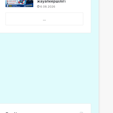
жауапкершілігі
6.08.2026
...