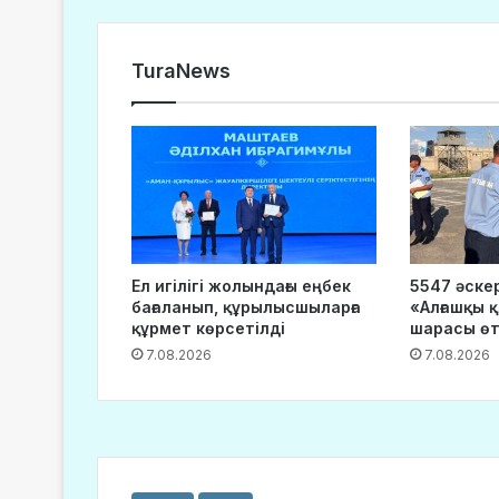
TuraNews
Ел игілігі жолындағы еңбек
5547 әске
бағаланып, құрылысшыларға
«Алғашқы қ
құрмет көрсетілді
шарасы өт
7.08.2026
7.08.2026