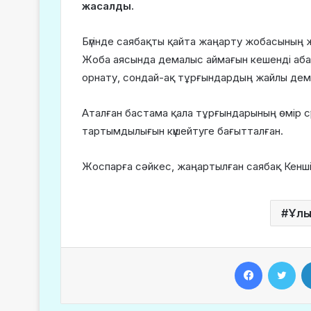
жасалды.
Бүгінде саябақты қайта жаңарту жобасының 
Жоба аясында демалыс аймағын кешенді аб
орнату, сондай-ақ тұрғындардың жайлы дем
Аталған бастама қала тұрғындарының өмір с
тартымдылығын күшейтуге бағытталған.
Жоспарға сәйкес, жаңартылған саябақ Кеншіл
Ұлы
Facebook
Twitter