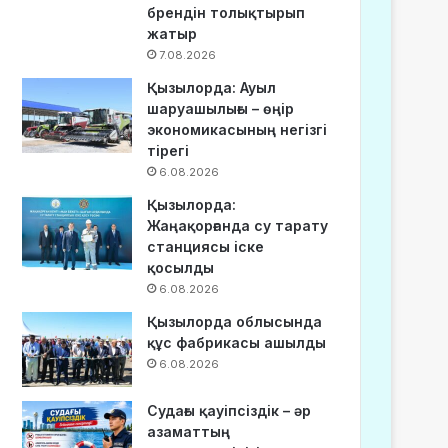
брендін толықтырып
жатыр
7.08.2026
Қызылорда: Ауыл
шаруашылығы – өңір
экономикасының негізгі
тірегі
6.08.2026
Қызылорда:
Жаңақорғанда су тарату
станциясы іске
қосылды
6.08.2026
Қызылорда облысында
құс фабрикасы ашылды
6.08.2026
Судағы қауіпсіздік – әр
азаматтың