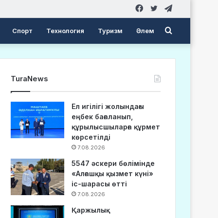
Facebook
Twitter
Telegram
Search
Спорт
Технология
Туризм
Әлем
for
TuraNews
Ел игілігі жолындағы
еңбек бағаланып,
құрылысшыларға құрмет
көрсетілді
7.08.2026
5547 әскери бөлімінде
«Алғашқы қызмет күні»
іс-шарасы өтті
7.08.2026
Қаржылық