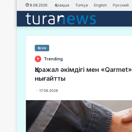
Қазақша
Türkçe
English
Русский
8.08.2026
Қоғам
Trending
Қаражал әкімдігі мен «Qarmet
нығайтты
17.06.2026