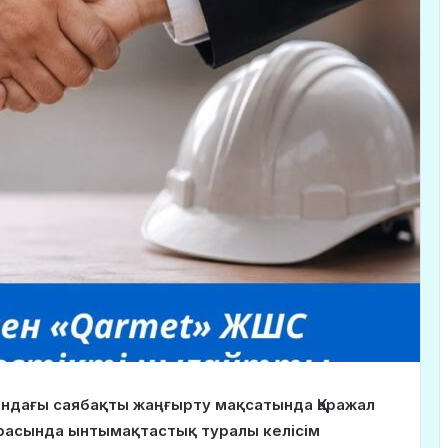
ындағы саябақты жаңғырту мақсатында Қаражал
расында ынтымақтастық туралы келісім