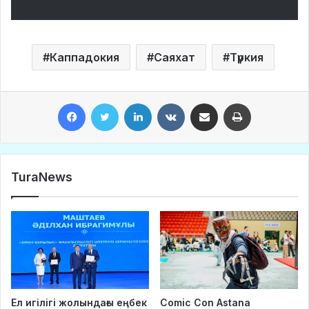
Каппадокия
Саяхат
Түркия
Facebook
Twitter
LinkedIn
VKontakte
Share via Email
Print
TuraNews
Ел игілігі жолындағы еңбек
Comic Con Astana