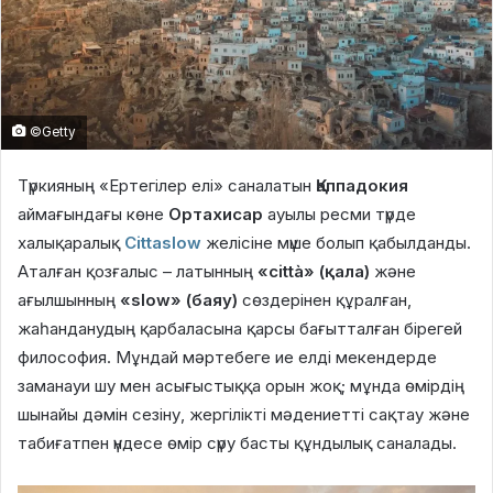
©Getty
Түркияның «Ертегілер елі» саналатын
Қаппадокия
аймағындағы көне
Ортахисар
ауылы ресми түрде
халықаралық
Cittaslow
желісіне мүше болып қабылданды.
Аталған қозғалыс – латынның
«città» (қала)
және
ағылшынның
«slow» (баяу)
сөздерінен құралған,
жаһанданудың қарбаласына қарсы бағытталған бірегей
философия. Мұндай мәртебеге ие елді мекендерде
заманауи шу мен асығыстыққа орын жоқ; мұнда өмірдің
шынайы дәмін сезіну, жергілікті мәдениетті сақтау және
табиғатпен үндесе өмір сүру басты құндылық саналады.