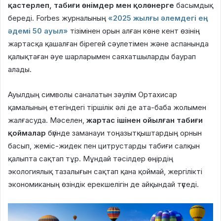
қастерлеп, табиғи өнімдер мен қолөнерге
басымдық
береді. Forbes журналының
«2025 жылғы әлемдегі ең
әдемі 50 ауыл»
тізімінен орын алған көне кент өзінің
жартасқа қашалған бірегей сәулетімен және аспанында
қалықтаған әуе шарларымен саяхатшыларды баурап
алады.
Ауылдың символы саналатын зәулім Ортахисар
қамалының етегіндегі тіршілік әлі де ата-баба жолымен
жалғасуда. Мәселен,
жартас ішінен ойылған табиғи
қоймалар
бүгінде заманауи тоңазытқыштардың орнын
басып, жеміс-жидек пен цитрустарды табиғи салқын
қалыпта сақтап тұр. Мұндай тәсілдер өңірдің
экологиялық тазалығын сақтап қана қоймай, жергілікті
экономиканың өзіндік ерекшелігін де айқындай түседі.