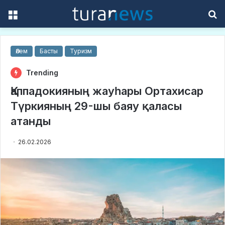
Menu
S
f
Әлем
Басты
Туризм
Trending
Қаппадокияның жауһары Ортахисар
Түркияның 29-шы баяу қаласы
атанды
26.02.2026