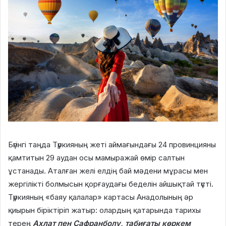
Бүгінгі таңда Түркияның жеті аймағындағы 24 провинцияны
қамтитын 29 аудан осы мамыражай өмір салтын
ұстанады. Аталған желі елдің бай мәдени мұрасы мен
жергілікті болмысын қорғаудағы беделін айшықтай түсті.
Түркияның «баяу қалалар» картасы Анадолының әр
қиырын біріктіріп жатыр: олардың қатарында тарихы
терең
Ахлат пен Сафранболу, табиғаты көркем