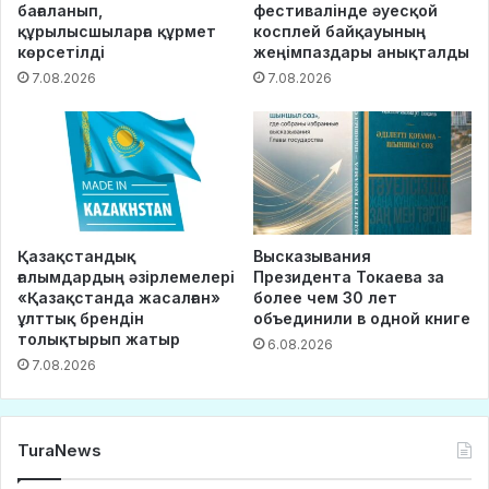
бағаланып,
фестивалінде әуесқой
құрылысшыларға құрмет
косплей байқауының
көрсетілді
жеңімпаздары анықталды
7.08.2026
7.08.2026
Қазақстандық
Высказывания
ғалымдардың әзірлемелері
Президента Токаева за
«Қазақстанда жасалған»
более чем 30 лет
ұлттық брендін
объединили в одной книге
толықтырып жатыр
6.08.2026
7.08.2026
TuraNews