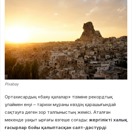
Pixabay
Ортахисардың «баяу қалалар» тізіміне рекордтық
ұпаймен енуі – тарихи мұраны көздің қарашығындай
сақтауға деген зор талпыныстың жемісі. Аталған
мекенде уақыт ырғағы өзгеше соғады:
жергілікті халық
ғасырлар бойы қалыптасқан салт-дәстүрді