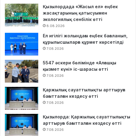
Қызылордада «Жасыл ел» еңбек
жасақтарының қатысуымен
экологиялық сенбілік өтті
8.08.2026
Ел игілігі жолындағы еңбек бағаланып,
құрылысшыларға құрмет көрсетілді
7.08.2026
5547 әскери бөлімінде «Алғашқы
қызмет күні» іс-шарасы өтті
7.08.2026
Қаржылық сауаттылықты арттыруға
бағытталған кездесу өтті
7.08.2026
Қызылорда: Қаржылық сауаттылықты
арттыруға бағытталған кездесу өтті
7.08.2026