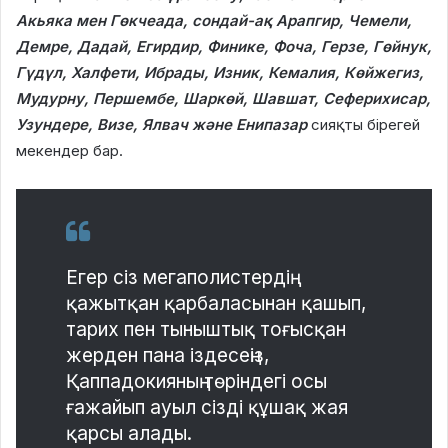
Акьяка мен Гөкчеада, сондай-ақ Арапгир, Чемели,
Демре, Дадай, Егирдир, Финике, Фоча, Герзе, Гөйнук,
Гүдүл, Халфети, Ибрады, Изник, Кемалия, Көйжегиз,
Мудурну, Першембе, Шаркөй, Шавшат, Сеферихисар,
Узундере, Визе, Ялвач және Енипазар
сияқты бірегей
мекендер бар.
Егер сіз мегаполистердің
қажытқан қарбаласынан қашып,
тарих пен тыныштық тоғысқан
жерден пана іздесеңіз,
Қаппадокияның төріндегі осы
ғажайып ауыл сізді құшақ жая
қарсы алады.