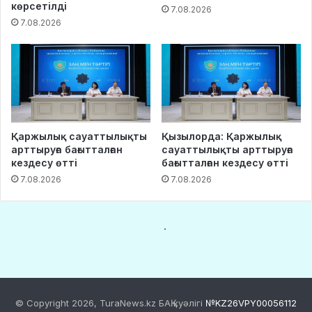
© Copyright 2026, TuraNews.kz БАҚ куәлігі
№KZ26VPY00056112