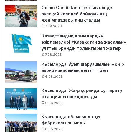
Comic Con Astana фестивалінде
әуесқой косплей байқауының
жеңімпаздары анықталды
7.08.2026
Қазақстандық ғалымдардың
әзірлемелері «Қазақстанда жасалған»
ұлттық брендін толықтырып жатыр
7.08.2026
Қызылорда: Ауыл шаруашылығы – өңір
экономикасының негізгі тірегі
6.08.2026
Қызылорда: Жаңақорғанда су тарату
станциясы іске қосылды
6.08.2026
Қызылорда облысында құс
фабрикасы ашылды
6.08.2026