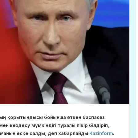
ының қорытындысы бойынша өткен баспасөз
 кездесу мүмкіндігі туралы пікір білдіріп,
ағанын еске салды, деп хабарлайды
Kazinform
.