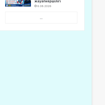
жауапкершілігі
6.08.2026
...