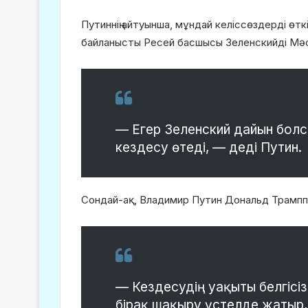
Путиннің айтуынша, мұндай келіссөздерді өт
байланысты Ресей басшысы Зеленскийді Мәс
— Егер Зеленский дайын болса
кездесу өтеді, — деді Путин.
Сондай-ақ, Владимир Путин Дональд Трамппен
— Кездесудің уақыты белгісіз
бірақ шақыру үстелде жатыр,