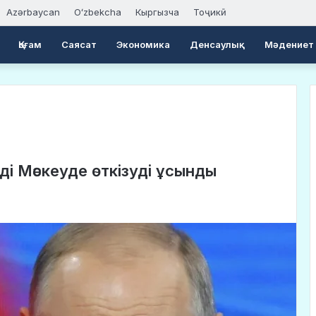
Azərbaycan
Oʻzbekcha
Кыргызча
Тоҷикӣ
Қоғам
Саясат
Экономика
Денсаулық
Мәдениет
і Мәскеуде өткізуді ұсынды