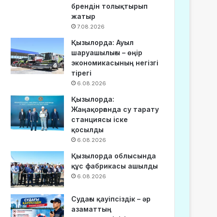
брендін толықтырып
жатыр
7.08.2026
Қызылорда: Ауыл
шаруашылығы – өңір
экономикасының негізгі
тірегі
6.08.2026
Қызылорда:
Жаңақорғанда су тарату
станциясы іске
қосылды
6.08.2026
Қызылорда облысында
құс фабрикасы ашылды
6.08.2026
Судағы қауіпсіздік – әр
азаматтың