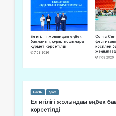
Ел игілігі жолындағы еңбек
Comic Con
бағаланып, құрылысшыларға
фестивалі
құрмет көрсетілді
косплей б
жеңімпаз
7.08.2026
7.08.2026