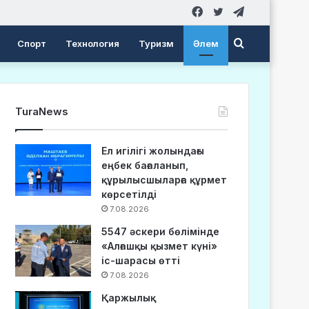
Facebook
Twitter
Telegram
Search
Спорт
Технология
Туризм
Әлем
for
TuraNews
Ел игілігі жолындағы
еңбек бағаланып,
құрылысшыларға құрмет
көрсетілді
7.08.2026
5547 әскери бөлімінде
«Алғашқы қызмет күні»
іс-шарасы өтті
7.08.2026
Қаржылық