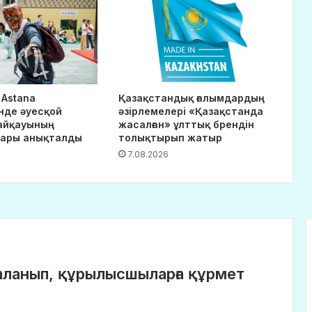
 Astana
Қазақстандық ғалымдардың
нде әуесқой
әзірлемелері «Қазақстанда
айқауының
жасалған» ұлттық брендін
дары анықталды
толықтырып жатыр
7.08.2026