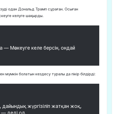
кізуді одан Дональд Трамп сұраған. Осыған
кеуге келуге шақырды.
 — Мәскеуге келе берсін, ондай
 мүмкін болатын кездесу туралы да пікір білдірді:
, дайындық жүргізіліп жатқан жоқ,
 — деді ол.