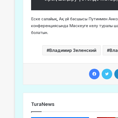
Еске салайық, Ақ үй басшысы Путинмен Анко
конференциясында Мәскеуге келу туралы шақ
болатын.
Владимир Зеленский
Вла
Facebook
Twitter
TuraNews