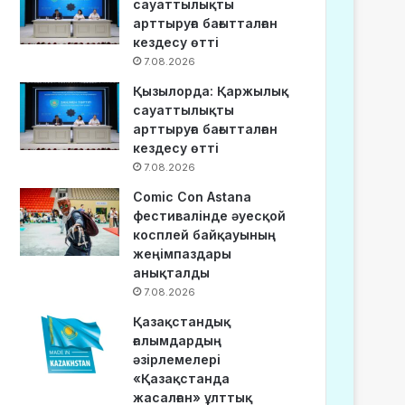
сауаттылықты
арттыруға бағытталған
кездесу өтті
7.08.2026
Қызылорда: Қаржылық
сауаттылықты
арттыруға бағытталған
кездесу өтті
7.08.2026
Comic Con Astana
фестивалінде әуесқой
косплей байқауының
жеңімпаздары
анықталды
7.08.2026
Қазақстандық
ғалымдардың
әзірлемелері
«Қазақстанда
жасалған» ұлттық