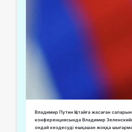
Владимир Путин Қытайға жасаған сапар
конференциясында Владимир Зеленскиймен
ондай кездесуді ешқашан жоққа шығарм