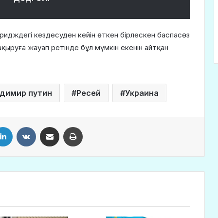
ридждегі кездесуден кейін өткен бірлескен баспасөз
ыруға жауап ретінде бұл мүмкін екенін айтқан
димир путин
Ресей
Украина
LinkedIn
VKontakte
Share via Email
Print