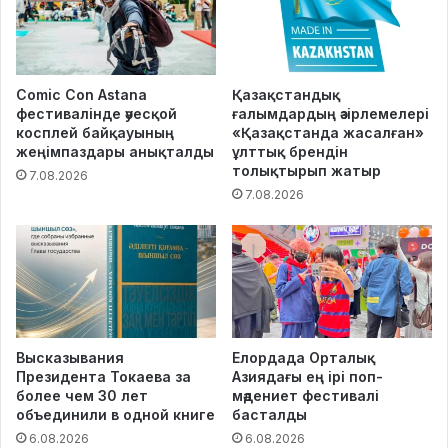
Comic Con Astana
Қазақстандық
фестивалінде әуесқой
ғалымдардың әзірлемелері
косплей байқауының
«Қазақстанда жасалған»
жеңімпаздары анықталды
ұлттық брендін
толықтырып жатыр
7.08.2026
7.08.2026
Высказывания
Елордада Орталық
Президента Токаева за
Азиядағы ең ірі поп-
более чем 30 лет
мәдениет фестивалі
объединили в одной книге
басталды
6.08.2026
6.08.2026