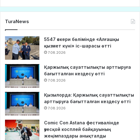
TuraNews
5547 әскери бөлімінде «Алғашқы
қызмет күні» іс-шарасы өтті
7.08.2026
Қаржылық сауаттылықты арттыруға
бағытталған кездесу өтті
7.08.2026
Қызылорда: Қаржылық сауаттылықты
арттыруға бағытталған кездесу өтті
7.08.2026
Comic Con Astana фестивалінде
әуесқой косплей байқауының
жеңімпаздары анықталды