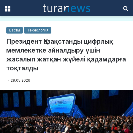
Menu
S
f
Басты
Технология
Президент Қазақстанды цифрлық
мемлекетке айналдыру үшін
жасалып жатқан жүйелі қадамдарға
тоқталды
29.05.2026