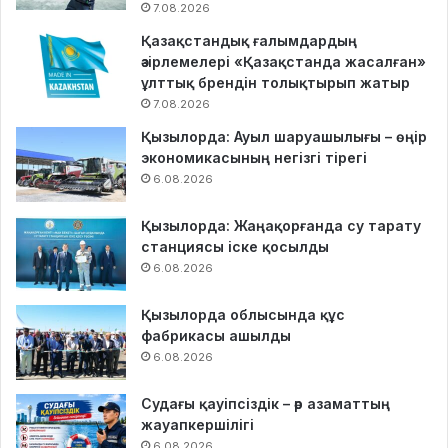
7.08.2026
Қазақстандық ғалымдардың
әзірлемелері «Қазақстанда жасалған»
ұлттық брендін толықтырып жатыр
7.08.2026
Қызылорда: Ауыл шаруашылығы – өңір
экономикасының негізгі тірегі
6.08.2026
Қызылорда: Жаңақорғанда су тарату
станциясы іске қосылды
6.08.2026
Қызылорда облысында құс
фабрикасы ашылды
6.08.2026
Судағы қауіпсіздік – әр азаматтың
жауапкершілігі
6.08.2026