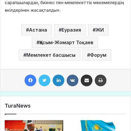
сарапшылардан, бизнес пен мемлекеттік мекемелердің
өкілдерінен жасақталды».
Астана
Еуразия
ЖИ
Қасым-Жомарт Тоқаев
Мемлекет басшысы
Форум
Facebook
Twitter
LinkedIn
VKontakte
Share via Email
Print
TuraNews