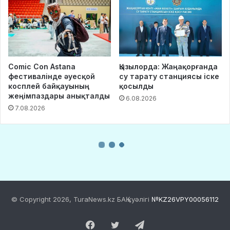
© Copyright 2026, TuraNews.kz БАҚ куәлігі
№KZ26VPY00056112
Facebook
Twitter
Telegram