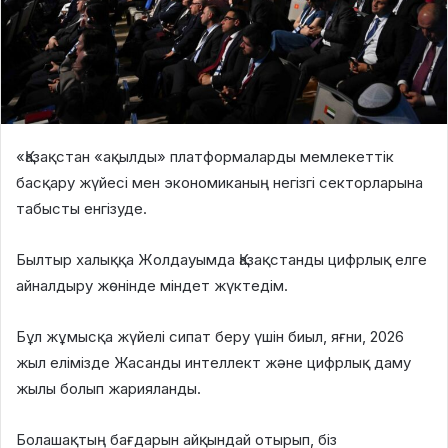
«Қазақстан «ақылды» платформаларды мемлекеттік
басқару жүйесі мен экономиканың негізгі секторларына
табысты енгізуде.
Былтыр халыққа Жолдауымда Қазақстанды цифрлық елге
айналдыру жөнінде міндет жүктедім.
Бұл жұмысқа жүйелі сипат беру үшін биыл, яғни, 2026
жыл елімізде Жасанды интеллект және цифрлық даму
жылы болып жарияланды.
Болашақтың бағдарын айқындай отырып, біз