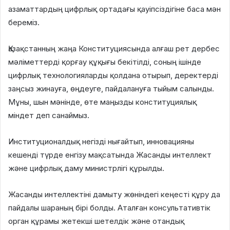
азаматтардың цифрлық ортадағы қауіпсіздігіне баса мән
береміз.
Қазақстанның жаңа Конституциясында алғаш рет дербес
мәліметтерді қорғау құқығы бекітілді, соның ішінде
цифрлық технологияларды қолдана отырып, деректерді
заңсыз жинауға, өңдеуге, пайдалануға тыйым салынды.
Мұны, шын мәнінде, өте маңызды конституциялық
міндет деп санаймыз.
Институционалдық негізді нығайтып, инновацияны
кешенді түрде енгізу мақсатында Жасанды интеллект
және цифрлық даму министрлігі құрылды.
Жасанды интеллектіні дамыту жөніндегі кеңесті құру да
пайдалы шараның бірі болды. Аталған консультативтік
орган құрамы жетекші шетелдік және отандық