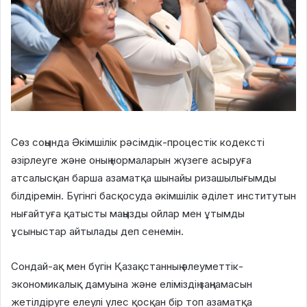
Сөз соңында Әкімшілік рәсімдік-процестік кодексті
әзірлеуге және оның нормаларын жүзеге асыруға
атсалысқан барша азаматқа шынайы ризашылығымды
білдіремін. Бүгінгі басқосуда әкімшілік әділет институтын
нығайтуға қатысты маңызды ойлар мен ұтымды
ұсыныстар айтылады деп сенемін.
Сондай-ақ мен бүгін Қазақстанның әлеуметтік-
экономикалық дамуына және еліміздің заңнамасын
жетілдіруге елеулі үлес қосқан бір топ азаматқа