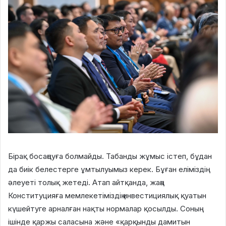
Бірақ босаңсуға болмайды. Табанды жұмыс істеп, бұдан
да биік белестерге ұмтылуымыз керек. Бұған еліміздің
әлеуеті толық жетеді. Атап айтқанда, жаңа
Конституцияға мемлекетіміздің инвестициялық қуатын
күшейтуге арналған нақты нормалар қосылды. Соның
ішінде қаржы саласына және «қарқынды дамитын