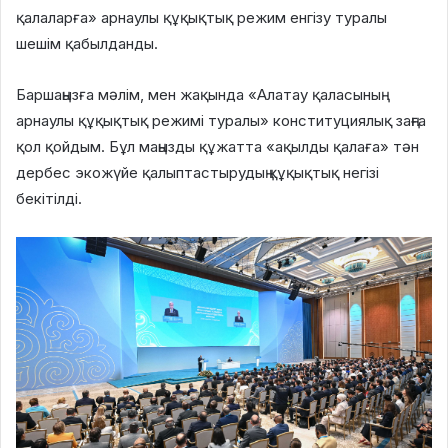
қалаларға» арнаулы құқықтық режим енгізу туралы
шешім қабылданды.
Баршаңызға мәлім, мен жақында «Алатау қаласының
арнаулы құқықтық режимі туралы» конституциялық заңға
қол қойдым. Бұл маңызды құжатта «ақылды қалаға» тән
дербес экожүйе қалыптастырудың құқықтық негізі
бекітілді.