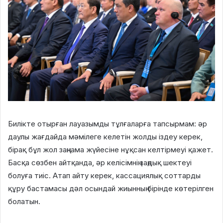
Билікте отырған лауазымды тұлғаларға тапсырмам: әр
даулы жағдайда мәмілеге келетін жолды іздеу керек,
бірақ бұл жол заңнама жүйесіне нұқсан келтірмеуі қажет.
Басқа сөзбен айтқанда, әр келісімнің заңдық шектеуі
болуға тиіс. Атап айту керек, кассациялық соттарды
құру бастамасы дәл осындай жиынның бірінде көтерілген
болатын.