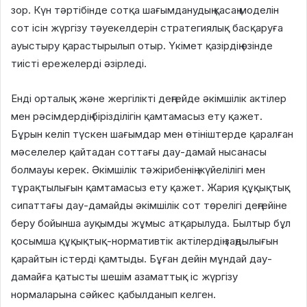
зор. Күн тәртібінде сотқа шағымданудың қасаң моделін
сот ісін жүргізу тәуекелдерін стратегиялық басқаруға
ауыстыру қарастырылып отыр. Үкімет қазірдің өзінде
тиісті ережелерді әзірледі.
Енді орталық және жергілікті деңгейде әкімшілік актілер
мен рәсімдердің бірізділігін қамтамасыз ету қажет.
Бұрын келіп түскен шағымдар мен өтініштерде қаралған
мәселелер қайтадан соттағы дау-дамай нысанасы
болмауы керек. Әкімшілік тәжірибенің жүйелілігі мен
тұрақтылығын қамтамасыз ету қажет. Жария құқықтық
сипаттағы дау-дамайды әкімшілік сот төрелігі деңгейіне
беру бойынша ауқымды жұмыс атқарылуда. Былтыр бұл
қосымша құқықтық-нормативтік актілердің заңдылығын
қарайтын істерді қамтыды. Бұған дейін мұндай дау-
дамайға қатысты шешім азаматтық іс жүргізу
нормаларына сәйкес қабылданып келген.