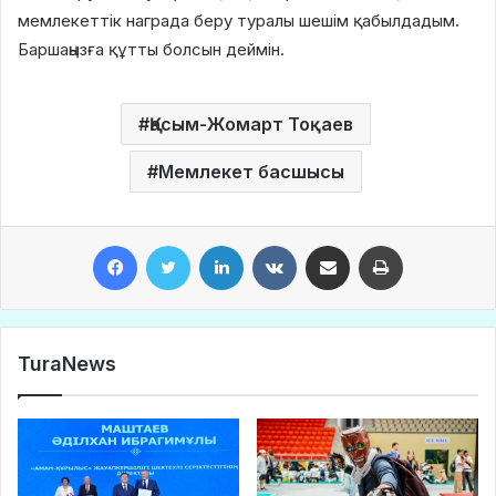
мемлекеттік награда беру туралы шешім қабылдадым.
Баршаңызға құтты болсын деймін.
Қасым-Жомарт Тоқаев
Мемлекет басшысы
Facebook
Twitter
LinkedIn
VKontakte
Share via Email
Print
TuraNews