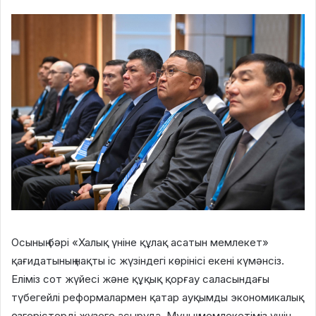
Осының бәрі «Халық үніне құлақ асатын мемлекет»
қағидатының нақты іс жүзіндегі көрінісі екені күмәнсіз.
Еліміз сот жүйесі және құқық қорғау саласындағы
түбегейлі реформалармен қатар ауқымды экономикалық
өзгерістерді жүзеге асыруда. Мұның мемлекетіміз үшін