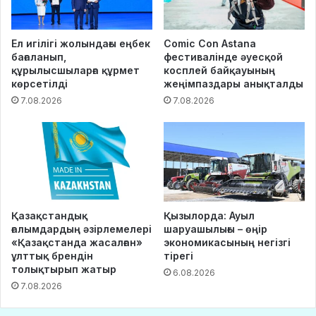
Ел игілігі жолындағы еңбек
Comic Con Astana
бағаланып,
фестивалінде әуесқой
құрылысшыларға құрмет
косплей байқауының
көрсетілді
жеңімпаздары анықталды
7.08.2026
7.08.2026
Қазақстандық
Қызылорда: Ауыл
ғалымдардың әзірлемелері
шаруашылығы – өңір
«Қазақстанда жасалған»
экономикасының негізгі
ұлттық брендін
тірегі
толықтырып жатыр
6.08.2026
7.08.2026