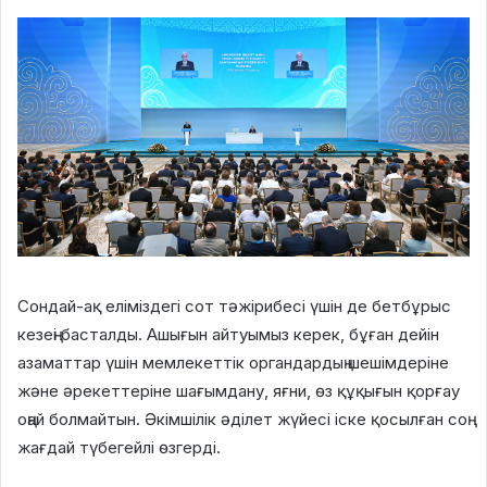
Сондай-ақ еліміздегі сот тәжірибесі үшін де бетбұрыс
кезеңі басталды. Ашығын айтуымыз керек, бұған дейін
азаматтар үшін мемлекеттік органдардың шешімдеріне
және әрекеттеріне шағымдану, яғни, өз құқығын қорғау
оңай болмайтын. Әкімшілік әділет жүйесі іске қосылған соң
жағдай түбегейлі өзгерді.