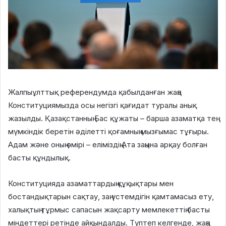
Жалпыұлттық референдумда қабылданған жаңа
Конституциямызда осы негізгі қағидат туралы анық
жазылды. Қазақстанның Бас құжаты – барша азаматқа тең
мүмкіндік беретін әділетті қоғамның мызғымас тұғыры.
Адам және оның өмірі – еліміздің Ата заңына арқау болған
басты құндылық.
Конституцияда азаматтардың құқықтары мен
бостандықтарын сақтау, заң үстемдігін қамтамасыз ету,
халықтың тұрмыс сапасын жақсарту мемлекеттің басты
міндеттері ретінде айқындалды. Түптеп келгенде, жаңа