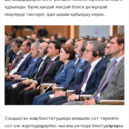
құрылады. Бірақ қандай жағдай болса да мұндай
пікірлерді тексеріп, әділ шешім қабылдау керек.
Сондықтан жаңа Конституцияда әкімшілік сот төрелігін
сот ісін жүргізудің дербес нысаны ретінде бекітудің маңызы