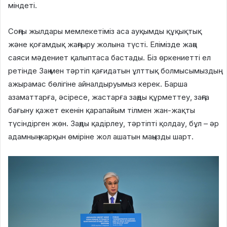
міндеті.
Соңғы жылдары мемлекетіміз аса ауқымды құқықтық
және қоғамдық жаңғыру жолына түсті. Елімізде жаңа
саяси мәдениет қалыптаса бастады. Біз өркениетті ел
ретінде Заң мен тәртіп қағидатын ұлттық болмысымыздың
ажырамас бөлігіне айналдыруымыз керек. Барша
азаматтарға, әсіресе, жастарға заңды құрметтеу, заңға
бағыну қажет екенін қарапайым тілмен жан-жақты
түсіндірген жөн. Заңды қадірлеу, тәртіпті қолдау, бұл – әр
адамның жарқын өміріне жол ашатын маңызды шарт.