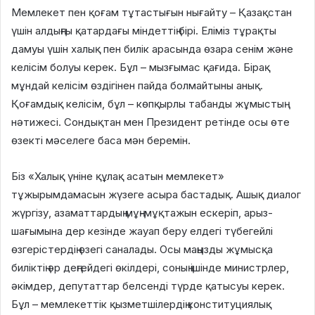
Мемлекет пен қоғам тұтастығын нығайту – Қазақстан
үшін алдыңғы қатардағы міндеттің бірі. Еліміз тұрақты
дамуы үшін халық пен билік арасында өзара сенім және
келісім болуы керек. Бұл – мызғымас қағида. Бірақ
мұндай келісім өздігінен пайда болмайтыны анық.
Қоғамдық келісім, бұл – көпқырлы табанды жұмыстың
нәтижесі. Сондықтан мен Президент ретінде осы өте
өзекті мәселеге баса мән беремін.
Біз «Халық үніне құлақ асатын мемлекет»
тұжырымдамасын жүзеге асыра бастадық. Ашық диалог
жүргізу, азаматтардың мұң-мұқтажын ескеріп, арыз-
шағымына дер кезінде жауап беру елдегі түбегейлі
өзгерістердің өзегі саналады. Осы маңызды жұмысқа
биліктің әр деңгейдегі өкілдері, соның ішінде министрлер,
әкімдер, депутаттар белсенді түрде қатысуы керек.
Бұл – мемлекеттік қызметшілердің конституциялық