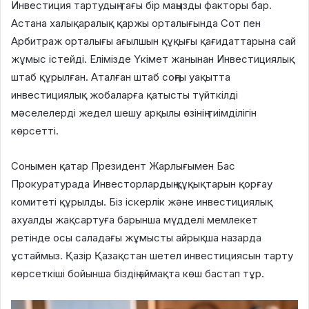
Инвестиция тартудың тағы бір маңызды факторы бар.
Астана халықаралық қаржы орталығында Сот пен
Арбитраж орталығы ағылшын құқығы қағидаттарына сай
жұмыс істейді. Елімізде Үкімет жанынан Инвестициялық
штаб құрылған. Аталған штаб соңғы уақытта
инвестициялық жобаларға қатысты түйткілді
мәселелерді жедел шешу арқылы өзінің тиімділігін
көрсетті.
Сонымен қатар Президент Жарлығымен Бас
Прокуратурада Инвесторлардың құқықтарын қорғау
комитеті құрылды. Біз іскерлік және инвестициялық
ахуалды жақсартуға барынша мүдделі мемлекет
ретінде осы саладағы жұмысты айрықша назарда
ұстаймыз. Қазір Қазақстан шетел инвестициясын тарту
көрсеткіші бойынша біздің аймақта көш бастап тұр.