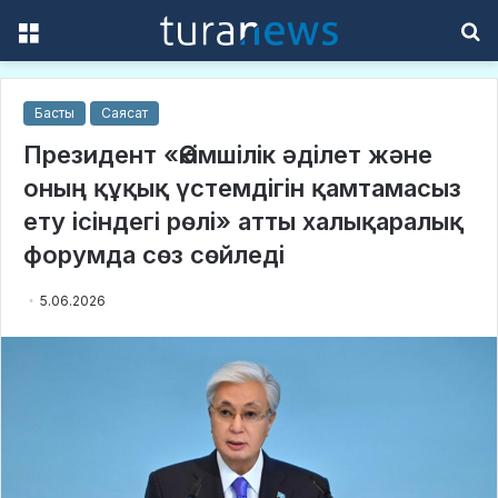
Menu
S
f
Басты
Саясат
Президент «Әкімшілік әділет және
оның құқық үстемдігін қамтамасыз
ету ісіндегі рөлі» атты халықаралық
форумда сөз сөйледі
5.06.2026