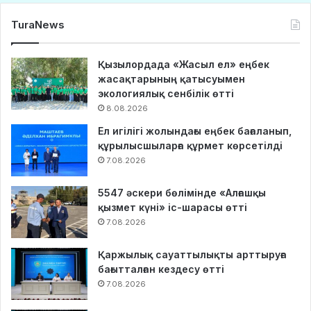
TuraNews
Қызылордада «Жасыл ел» еңбек
жасақтарының қатысуымен
экологиялық сенбілік өтті
8.08.2026
Ел игілігі жолындағы еңбек бағаланып,
құрылысшыларға құрмет көрсетілді
7.08.2026
5547 әскери бөлімінде «Алғашқы
қызмет күні» іс-шарасы өтті
7.08.2026
Қаржылық сауаттылықты арттыруға
бағытталған кездесу өтті
7.08.2026