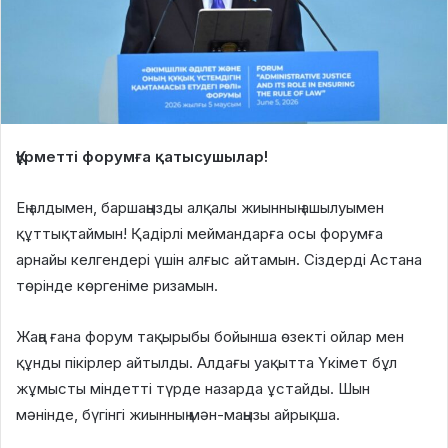
Құрметті форумға қатысушылар!
Ең алдымен, баршаңызды алқалы жиынның ашылуымен
құттықтаймын! Қадірлі меймандарға осы форумға
арнайы келгендері үшін алғыс айтамын. Сіздерді Астана
төрінде көргеніме ризамын.
Жаңа ғана форум тақырыбы бойынша өзекті ойлар мен
құнды пікірлер айтылды. Алдағы уақытта Үкімет бұл
жұмысты міндетті түрде назарда ұстайды. Шын
мәнінде, бүгінгі жиынның мән-маңызы айрықша.