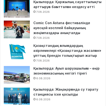
Қызылорда: Қаржылық сауаттылықты
арттыруға бағытталған кездесу өтті
7.08.2026
Comic Con Astana фестивалінде
әуесқой косплей байқауының
жеңімпаздары анықталды
7.08.2026
Қазақстандық ғалымдардың
әзірлемелері «Қазақстанда жасалған»
ұлттық брендін толықтырып жатыр
7.08.2026
Қызылорда: Ауыл шаруашылығы – өңір
экономикасының негізгі тірегі
6.08.2026
Қызылорда: Жаңақорғанда су тарату
станциясы іске қосылды
6.08.2026