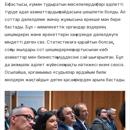
Ең бастысы, күмән тудыратын мәселелердің бәрі әділетті
түрде адал азаматтардың пайдасына шешілетін болды. Ал
соттар дәлелдеме жинау жұмысына ерекше мән бере
бастады. Бұл – мемлекеттік органдар өздерінің
шешімдерін және әрекеттерін заң жүзінде дәлелдеуге
міндетті деген сөз. Статистикаға қарайтын болсақ,
соңғы жылдары сот шешімдерінің жартысынан көбі
азаматтар мен бизнестің мүддесіне сай шығарылған. Бұл
да әкімшілік әділет жүйесінің нақты нәтижесі екені сөзсіз.
Осылайша, қоғамымыз «судьялар әрдайым билік
өкілдерін жақтайды» деген қасаң пікірден арыла бастады.