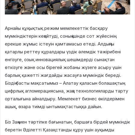
Арнайы құқықтық режим мемлекеттік басқару
мүмкіндіктерін кеңейтуді, соның ішінде сот жүйесінің
ерекше жұмыс істеуін қамтамасыз етеді. Алдыңғы
қатарлы реттеу құралдары үздік әлемдік тәжірибені
енгізуге, озық инновациялық шешімдерді сынақтан
өткізуге және осы бірегей жобаны жүзеге асыру үшін
барлық қажетті жағдайды жасауға мүмкіндік береді.
Біздің басты мақсатымыз – Алатау қаласын болашақтың
цифрлық агломерациясына, жаңа технологияларды тарту
орталығына айналдыру. Мемлекет бизнес өкілдерімен
ашық, өзара тиімді ынтымақтастыққа дайын.
Біз Заң мен тәртіпке бағынатын, баршаға бірдей мүмкіндік
беретін Әділетті Қазақстанды құру үшін ауқымды