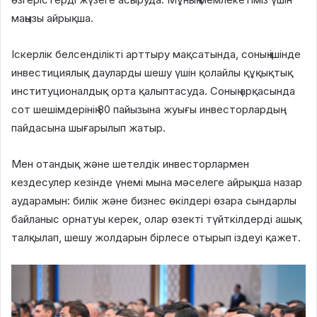
маңызы айрықша.
Іскерлік белсенділікті арттыру мақсатында, соның ішінде
инвестициялық дауларды шешу үшін қолайлы құқықтық
институционалдық орта қалыптасуда. Соның арқасында
сот шешімдерінің 80 пайызына жуығы инвесторлардың
пайдасына шығарылып жатыр.
Мен отандық және шетелдік инвесторлармен
кездесулер кезінде үнемі мына мәселеге айрықша назар
аударамын: билік және бизнес өкілдері өзара сындарлы
байланыс орнатуы керек, олар өзекті түйткілдерді ашық
талқылап, шешу жолдарын бірлесе отырып іздеуі қажет.