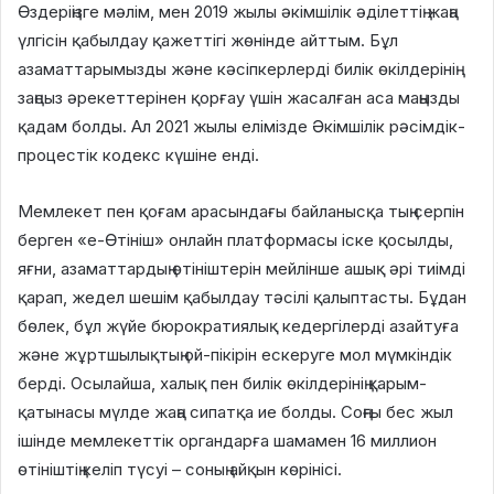
Өздеріңізге мәлім, мен 2019 жылы әкімшілік әділеттің жаңа
үлгісін қабылдау қажеттігі жөнінде айттым. Бұл
азаматтарымызды және кәсіпкерлерді билік өкілдерінің
заңсыз әрекеттерінен қорғау үшін жасалған аса маңызды
қадам болды. Ал 2021 жылы елімізде Әкімшілік рәсімдік-
процестік кодекс күшіне енді.
Мемлекет пен қоғам арасындағы байланысқа тың серпін
берген «е-Өтініш» онлайн платформасы іске қосылды,
яғни, азаматтардың өтініштерін мейлінше ашық әрі тиімді
қарап, жедел шешім қабылдау тәсілі қалыптасты. Бұдан
бөлек, бұл жүйе бюрократиялық кедергілерді азайтуға
және жұртшылықтың ой-пікірін ескеруге мол мүмкіндік
берді. Осылайша, халық пен билік өкілдерінің қарым-
қатынасы мүлде жаңа сипатқа ие болды. Соңғы бес жыл
ішінде мемлекеттік органдарға шамамен 16 миллион
өтініштің келіп түсуі – соның айқын көрінісі.