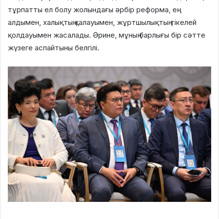
тұрпатты ел болу жолындағы әрбір реформа, ең
алдымен, халықтың қалауымен, жұртшылықтың тікелей
қолдауымен жасалады. Әрине, мұның барлығы бір сәтте
жүзеге аспайтыны белгілі.