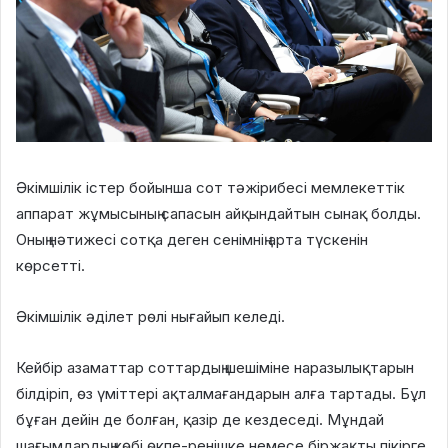
Әкімшілік істер бойынша сот тәжірибесі мемлекеттік
аппарат жұмысының сапасын айқындайтын сынақ болды.
Оның нәтижесі сотқа деген сенімнің арта түскенін
көрсетті.
Әкімшілік әділет рөлі нығайып келеді.
Кейбір азаматтар соттардың шешіміне наразылықтарын
білдіріп, өз үміттері ақталмағандарын алға тартады. Бұл
бұған дейін де болған, қазір де кездеседі. Мұндай
шағымдардың көбі өкпе-ренішке немесе біржақты пікірге