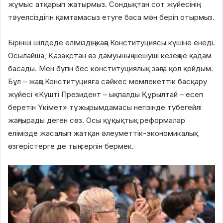
жұмыс атқарып жатырмыз. Сондықтан сот жүйесінің
тәуелсіздігін қамтамасыз етуге баса мән беріп отырмыз.
Бірінші шілдеде еліміздің жаңа Конституциясы күшіне енеді.
Осылайша, Қазақстан өз дамуының шешуші кезеңіне қадам
басады. Мен бүгін бес конституциялық заңға қол қойдым.
Бұл – жаңа Конституцияға сәйкес мемлекеттік басқару
жүйесі «Күшті Президент – ықпалды Құрылтай – есеп
беретін Үкімет» тұжырымдамасы негізінде түбегейлі
жаңғырады деген сөз. Осы құқықтық реформалар
елімізде жасалып жатқан әлеуметтік-экономикалық
өзгерістерге де тың серпін бермек.