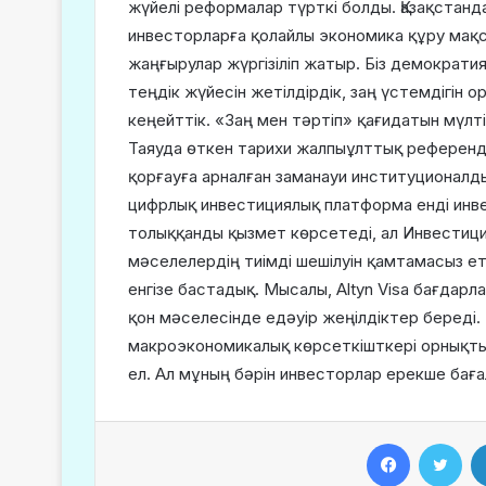
жүйелі реформалар түрткі болды. Қазақстанда
инвесторларға қолайлы экономика құру мақ
жаңғырулар жүргізіліп жатыр. Біз демократи
теңдік жүйесін жетілдірдік, заң үстемдігін
кеңейттік. «Заң мен тәртіп» қағидатын мүлті
Таяуда өткен тарихи жалпыұлттық референ
қорғауға арналған заманауи институционалдық
цифрлық инвестициялық платформа енді инв
толыққанды қызмет көрсетеді, ал Инвестици
мәселелердің тиімді шешілуін қамтамасыз ет
енгізе бастадық. Мысалы, Altyn Visa бағдар
қон мәселесінде едәуір жеңілдіктер береді. 
макроэкономикалық көрсеткішткері орнықты
ел. Ал мұның бәрін инвесторлар ерекше бағ
Facebook
Twitter