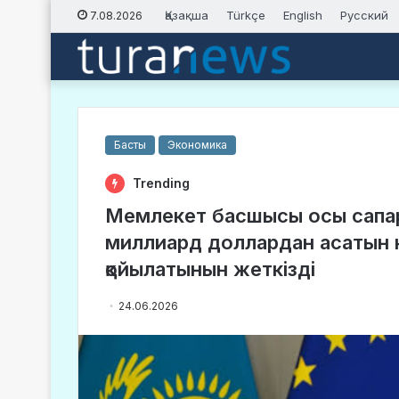
Қазақша
Türkçe
English
Русский
7.08.2026
Басты
Экономика
Trending
Мемлекет басшысы осы сапа
миллиард доллардан асатын к
қойылатынын жеткізді
24.06.2026