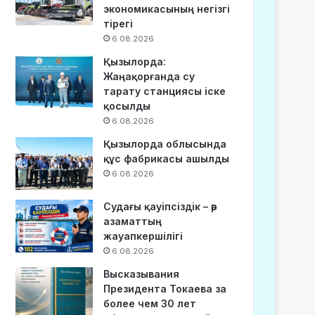
экономикасының негізгі
тірегі
6.08.2026
Қызылорда:
Жаңақорғанда су
тарату станциясы іске
қосылды
6.08.2026
Қызылорда облысында
құс фабрикасы ашылды
6.08.2026
Судағы қауіпсіздік – әр
азаматтың
жауапкершілігі
6.08.2026
Высказывания
Президента Токаева за
более чем 30 лет