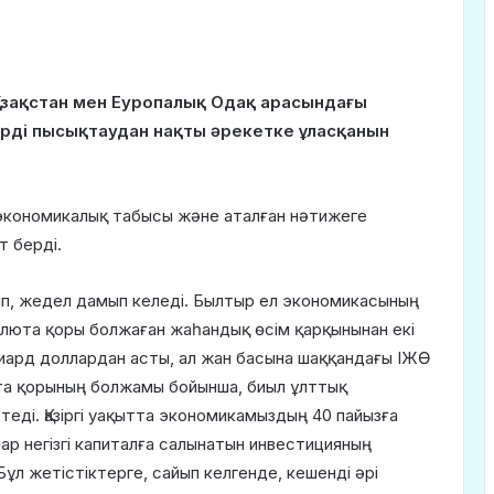
Қазақстан мен Еуропалық Одақ арасындағы
рді пысықтаудан нақты әрекетке ұласқанын
экономикалық табысы және аталған нәтижеге
т берді.
іп, жедел дамып келеді. Былтыр ел экономикасының
валюта қоры болжаған жаһандық өсім қарқынынан екі
лиард доллардан асты, ал жан басына шаққандағы ІЖӨ
та қорының болжамы бойынша, биыл ұлттық
еді. Қазіргі уақытта экономикамыздың 40 пайызға
р негізгі капиталға салынатын инвестицияның
ұл жетістіктерге, сайып келгенде, кешенді әрі