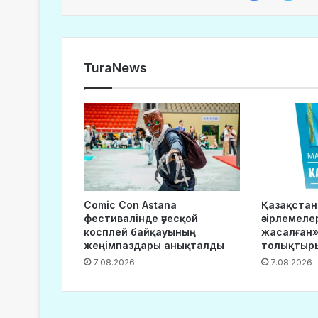
TuraNews
Comic Con Astana
Қазақста
фестивалінде әуесқой
әзірлемеле
косплей байқауының
жасалған»
жеңімпаздары анықталды
толықтыр
7.08.2026
7.08.2026