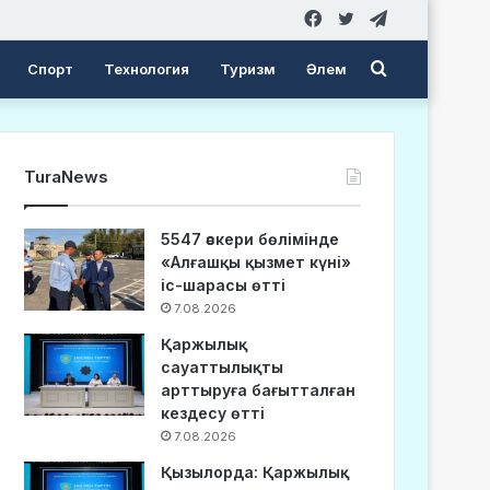
Facebook
Twitter
Telegram
Search
Спорт
Технология
Туризм
Әлем
for
TuraNews
5547 әскери бөлімінде
«Алғашқы қызмет күні»
іс-шарасы өтті
7.08.2026
Қаржылық
сауаттылықты
арттыруға бағытталған
кездесу өтті
7.08.2026
Қызылорда: Қаржылық