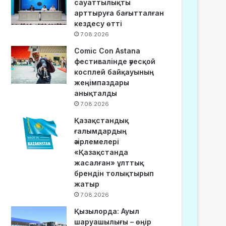
сауаттылықты
арттыруға бағытталған
кездесу өтті
7.08.2026
Comic Con Astana
фестивалінде әуесқой
косплей байқауының
жеңімпаздары
анықталды
7.08.2026
Қазақстандық
ғалымдардың
әзірлемелері
«Қазақстанда
жасалған» ұлттық
брендін толықтырып
жатыр
7.08.2026
Қызылорда: Ауыл
шаруашылығы – өңір