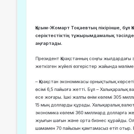
Қасым-Жомарт Тоқаевтың пікірінше, бұл 
серіктестіктің тұжырымдамалық тәсілде
аңғартады.
Президент Қазақстанның соңғы жылдардағы 
жеткізген жүйелі өзгерістер жайында мәліме
– Қазақстан экономикасы орнықтылық көрсет
өсімі 6,5 пайызға жетті. Бұл – Халықаралық 
есе жоғары. Ішкі жалпы өнім көлемі 305 мил
15 мың долларды құрады. Халықаралық валю
экономика көлемі 360 миллиард долларға жет
жуығын шағын және орта бизнес құрайды. Ола
шамамен 70 пайызын қамтамасыз етіп отыр. Б