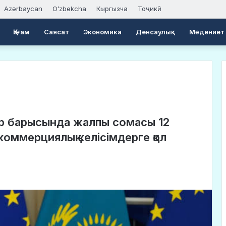
Azərbaycan
Oʻzbekcha
Кыргызча
Тоҷикӣ
Қоғам
Саясат
Экономика
Денсаулық
Мәдениет
р барысында жалпы сомасы 12
оммерциялық келісімдерге қол