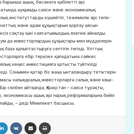
 барынша ашық, бәсекеге қабілетті әрі
сатында ауқымды саяси және экономикалық
ялық институттарды күшейтіп, тежемелік әрі тепе-
 орнаттық және адам құқықтарын қорғау аясын
ксіз сақтау ішкі саясатымыздың өзегіне айналды.
дум да инвесторлардың құқықтары мен мүдделерін
 база қалыптастыруға септігін тигізді. Ұлттық
есторларға «бір терезе» қағидатына сәйкес
ялық кеңес инвестицияға қатысты түйткілді
еді. Сонымен қатар біз жаңа ынталандыру тетіктерін
ламасы халықаралық инвесторларға салық және көші-
Бір сөзбен айтқанда, Қазақстан – саяси тұрақты,
, экономикасы ашық әрі нарық реформаларына бейіл
алайды, – деді Мемлекет басшысы.
LinkedIn
VKontakte
Share via Email
Print