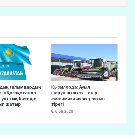
ндық ғалымдардың
Қызылорда: Ауыл
рі «Қазақстанда
шаруашылығы – өңір
 ұлттық брендін
экономикасының негізгі
ып жатыр
тірегі
6.08.2026