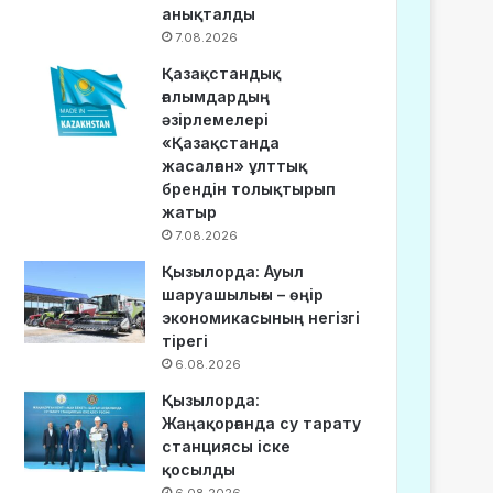
анықталды
7.08.2026
Қазақстандық
ғалымдардың
әзірлемелері
«Қазақстанда
жасалған» ұлттық
брендін толықтырып
жатыр
7.08.2026
Қызылорда: Ауыл
шаруашылығы – өңір
экономикасының негізгі
тірегі
6.08.2026
Қызылорда:
Жаңақорғанда су тарату
станциясы іске
қосылды