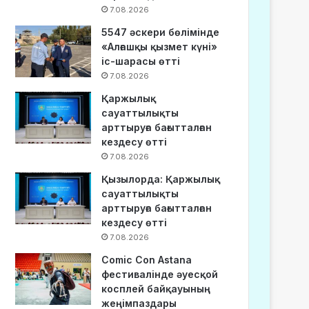
7.08.2026
5547 әскери бөлімінде
«Алғашқы қызмет күні»
іс-шарасы өтті
7.08.2026
Қаржылық
сауаттылықты
арттыруға бағытталған
кездесу өтті
7.08.2026
Қызылорда: Қаржылық
сауаттылықты
арттыруға бағытталған
кездесу өтті
7.08.2026
Comic Con Astana
фестивалінде әуесқой
косплей байқауының
жеңімпаздары