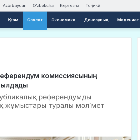
Azərbaycan
Oʻzbekcha
Кыргызча
Тоҷикӣ
Қоғам
Саясат
Экономика
Денсаулық
Мәдениет
референдум комиссиясының
абылдады
публикалық референдумды
қ жұмыстары туралы мәлімет