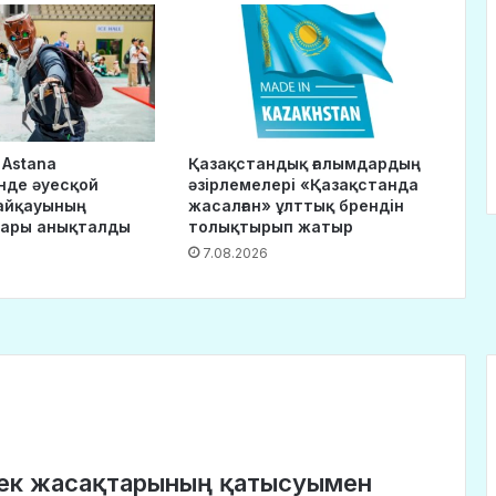
 Astana
Қазақстандық ғалымдардың
нде әуесқой
әзірлемелері «Қазақстанда
айқауының
жасалған» ұлттық брендін
дары анықталды
толықтырып жатыр
7.08.2026