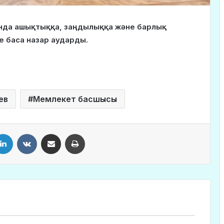
нда ашықтыққа, заңдылыққа және барлық
е баса назар аударды.
ев
Мемлекет басшысы
LinkedIn
VKontakte
Share via Email
Print