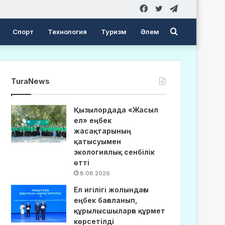
Facebook
Twitter
Telegram
Search
Спорт
Технология
Туризм
Әлем
for
TuraNews
Қызылордада «Жасыл
ел» еңбек
жасақтарының
қатысуымен
экологиялық сенбілік
өтті
8.08.2026
Ел игілігі жолындағы
еңбек бағаланып,
құрылысшыларға құрмет
көрсетілді