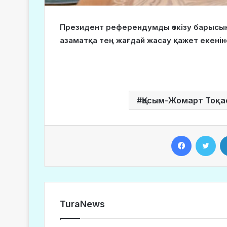
Президент референдумды өткізу барысы
азаматқа тең жағдай жасау қажет екенін
Қасым-Жомарт Тоқа
Facebook
Twitter
TuraNews