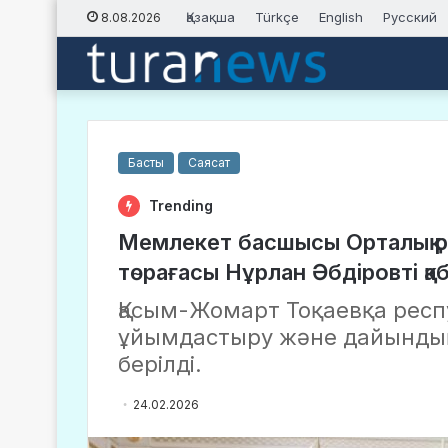
Қазақша
Türkçe
English
Русский
8.08.2026
Басты
Саясат
Trending
Мемлекет басшысы Орталық 
төрағасы Нұрлан Әбдіровті қ
Қасым-Жомарт Тоқаевқа рес
ұйымдастыру және дайынды
берілді.
24.02.2026