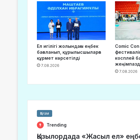
Ел игілігі жолындағы еңбек
Comic Con
бағаланып, құрылысшыларға
фестивалі
құрмет көрсетілді
косплей б
жеңімпаз
7.08.2026
7.08.2026