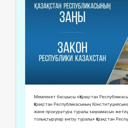
Мемлекет басшысы «Қазақстан Республикасы
Қазақстан Республикасының Конституциясына
және прокуратура туралы заңнамасын жетілд
толықтырулар енгізу туралы» Қазақстан Рес