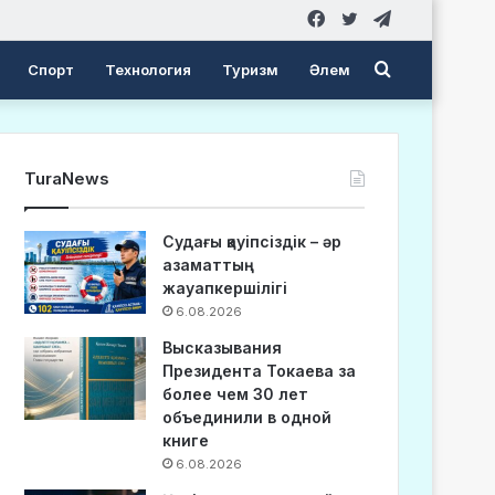
Facebook
Twitter
Telegram
Search
Спорт
Технология
Туризм
Әлем
for
TuraNews
Судағы қауіпсіздік – әр
азаматтың
жауапкершілігі
6.08.2026
Высказывания
Президента Токаева за
более чем 30 лет
объединили в одной
книге
6.08.2026