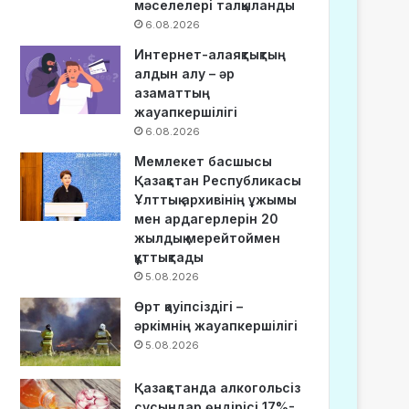
мәселелері талқыланды
6.08.2026
Интернет-алаяқтықтың
алдын алу – әр
азаматтың
жауапкершілігі
6.08.2026
Мемлекет басшысы
Қазақстан Республикасы
Ұлттық архивінің ұжымы
мен ардагерлерін 20
жылдық мерейтоймен
құттықтады
5.08.2026
Өрт қауіпсіздігі –
әркімнің жауапкершілігі
5.08.2026
Қазақстанда алкогольсіз
сусындар өндірісі 17%-