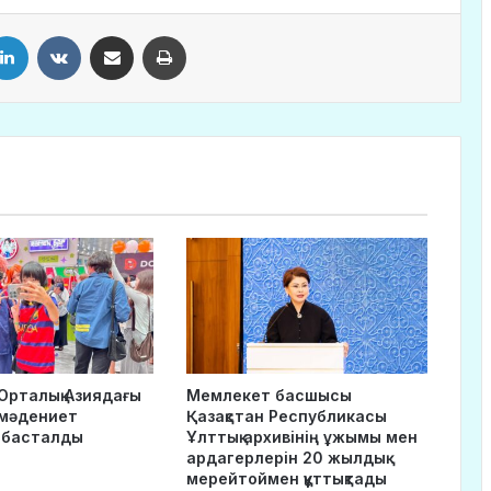
LinkedIn
VKontakte
Share via Email
Print
Орталық Азиядағы
Мемлекет басшысы
-мәдениет
Қазақстан Республикасы
 басталды
Ұлттық архивінің ұжымы мен
ардагерлерін 20 жылдық
мерейтоймен құттықтады