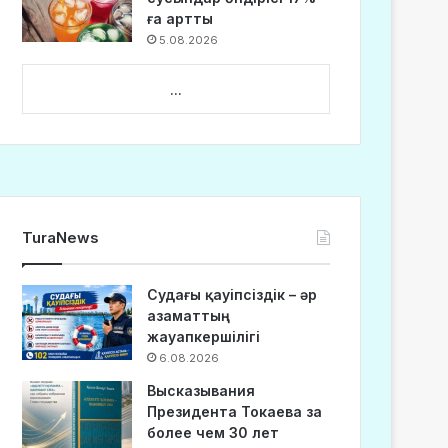
ға артты
5.08.2026
...