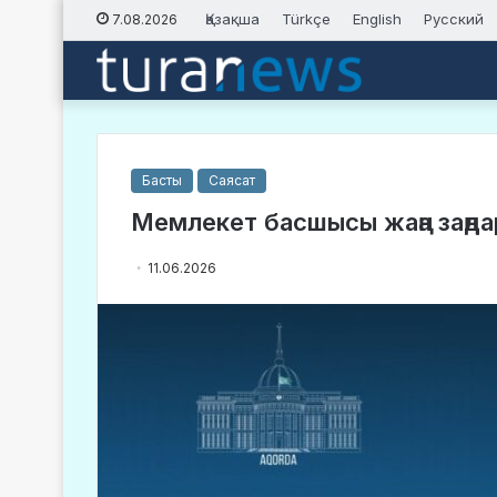
Қазақша
Türkçe
English
Русский
7.08.2026
Басты
Саясат
Мемлекет басшысы жаңа заңда
11.06.2026