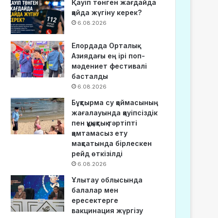
Қауіп төнген жағдайда
қайда жүгіну керек?
6.08.2026
Елордада Орталық
Азиядағы ең ірі поп-
мәдениет фестивалі
басталды
6.08.2026
Бұқтырма су қоймасының
жағалауында қауіпсіздік
пен құқықтық тәртіпті
қамтамасыз ету
мақсатында бірлескен
рейд өткізілді
6.08.2026
Ұлытау облысында
балалар мен
ересектерге
вакцинация жүргізу