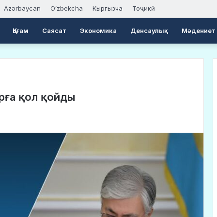
Azərbaycan
Oʻzbekcha
Кыргызча
Тоҷикӣ
Қоғам
Саясат
Экономика
Денсаулық
Мәдениет
рға қол қойды