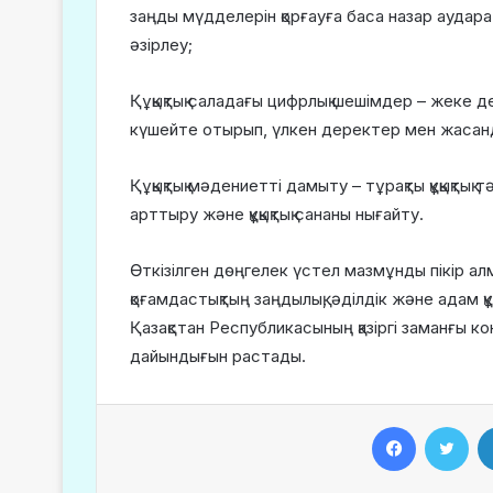
заңды мүдделерін қорғауға баса назар аудара о
әзірлеу;
Құқықтық саладағы цифрлық шешімдер – жеке д
күшейте отырып, үлкен деректер мен жасанд
Құқықтық мәдениетті дамыту – тұрақты құқықтық тә
арттыру және құқықтық сананы нығайту.
Өткізілген дөңгелек үстел мазмұнды пікір а
қоғамдастықтың заңдылық, әділдік және адам қ
Қазақстан Республикасының қазіргі заманғы ко
дайындығын растады.
Facebook
Twitter