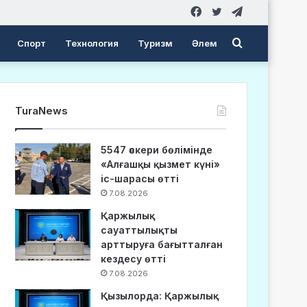
Facebook
Twitter
Telegram
Search
Спорт
Технология
Туризм
Әлем
for
TuraNews
5547 әскери бөлімінде
«Алғашқы қызмет күні»
іс-шарасы өтті
7.08.2026
Қаржылық
сауаттылықты
арттыруға бағытталған
кездесу өтті
7.08.2026
Қызылорда: Қаржылық