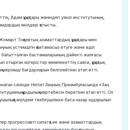
ттің, Адам құқықтары жөніндегі уәкіл институтының,
ымдардың өкілдері қатысты.
омарт Тоқаевтың азаматтардың құқықтары мен
аңның үстемдігін қамтамасыз етуге және әділ
ға бағытталған бастамаларының дәйекті жалғасы
 отырған өзгерістер мемлекеттің саяси, құқықтық
мерзімді бағдарларын белгілейтінін атап өтті.
наған сөзінде Негізгі Заңның Преамбуласында «Заң
титуциялық құндылық мәртебесін беретінін атап өтті. Ол
бұзушылыққа мүлдем төзбеушілікке баса назар аударылып
лер прогрессивті сипатқа ие және азаматтардың
н одан әрі күшейтуге, мемлекеттік басқарудың