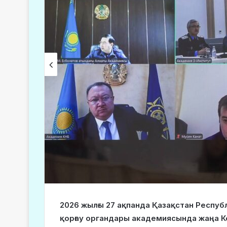
2026 жылғы 27 ақпанда Қазақстан Респу
қорғау органдары академиясында жаңа Ко