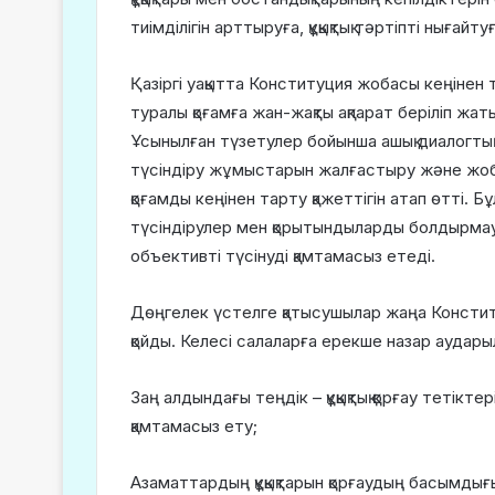
тиімділігін арттыруға, құқықтық тәртіпті нығайт
Қазіргі уақытта Конституция жобасы кеңінен 
туралы қоғамға жан-жақты ақпарат беріліп жат
Ұсынылған түзетулер бойынша ашық диалогты
түсіндіру жұмыстарын жалғастыру және жоба
қоғамды кеңінен тарту қажеттігін атап өтті.
түсіндірулер мен қорытындыларды болдырмау
объективті түсінуді қамтамасыз етеді.
Дөңгелек үстелге қатысушылар жаңа Констит
қойды. Келесі салаларға ерекше назар аудары
Заң алдындағы теңдік – құқықтық қорғау тетікт
қамтамасыз ету;
Азаматтардың құқықтарын қорғаудың басымдығы 