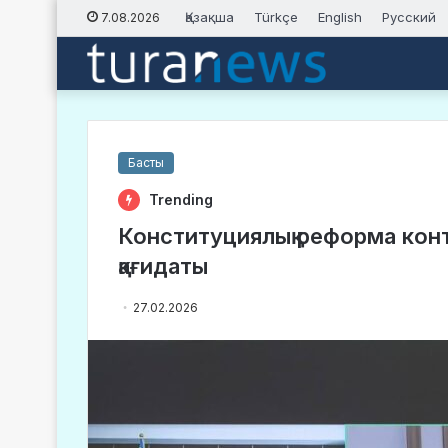
Қазақша
Türkçe
English
Русский
7.08.2026
Басты
Trending
Конституциялық реформа конт
қағидаты
27.02.2026