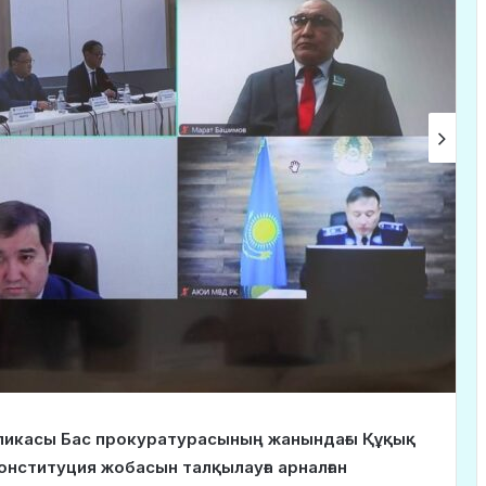
бликасы Бас прокуратурасының жанындағы Құқық
нституция жобасын талқылауға арналған