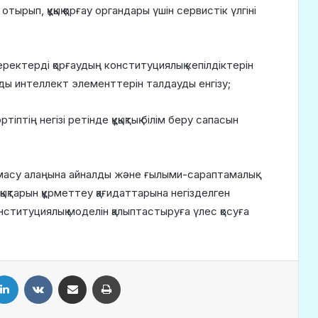
тырып, құқық қорғау органдары үшін сервистік үлгіні
еректерді қорғаудың конституциялық кепілдіктерін
ы интеллект элементтерін талдауды енгізу;
ртіптің негізі ретінде құқықтық білім беру сапасын
лмасу алаңына айналды және ғылыми-сараптамалық
ұқықтарын құрметтеу қағидаттарына негізделген
нституциялық моделін қалыптастыруға үлес қосуға
LinkedIn
VKontakte
Share via Email
Print