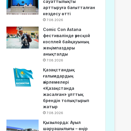
сауаттылықты
арттыруға бағытталған
кездесу өтті
7.08.2026
Comic Con Astana
фестивалінде әуесқой
косплей байқауының
жеңімпаздары
анықталды
7.08.2026
Қазақстандық
ғалымдардың
әзірлемелері
«Қазақстанда
жасалған» ұлттық
брендін толықтырып
жатыр
7.08.2026
Қызылорда: Ауыл
шаруашылығы – өңір