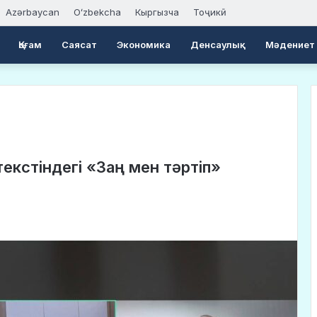
Azərbaycan
Oʻzbekcha
Кыргызча
Тоҷикӣ
Қоғам
Саясат
Экономика
Денсаулық
Мәдениет
екстіндегі «Заң мен тәртіп»