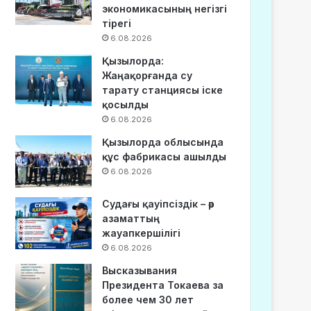
экономикасының негізгі
тірегі
6.08.2026
Қызылорда:
Жаңақорғанда су
тарату станциясы іске
қосылды
6.08.2026
Қызылорда облысында
құс фабрикасы ашылды
6.08.2026
Судағы қауіпсіздік – әр
азаматтың
жауапкершілігі
6.08.2026
Высказывания
Президента Токаева за
более чем 30 лет