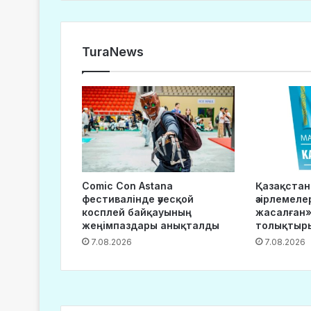
TuraNews
Comic Con Astana
Қазақста
фестивалінде әуесқой
әзірлемеле
косплей байқауының
жасалған»
жеңімпаздары анықталды
толықтыр
7.08.2026
7.08.2026