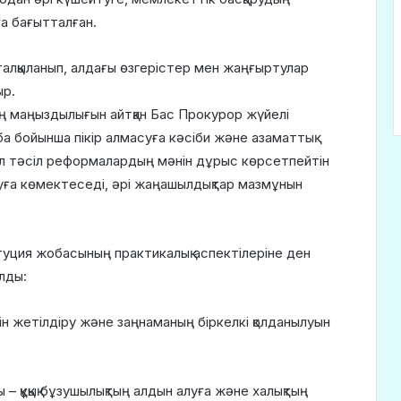
уға бағытталған.
талқыланып, алдағы өзгерістер мен жаңғыртулар
ыр.
ң маңыздылығын айтқан Бас Прокурор жүйелі
 бойынша пікір алмасуға кәсіби және азаматтық
 Бұл тәсіл реформалардың мәнін дұрыс көрсетпейтін
ға көмектеседі, әрі жаңашылдықтар мазмұнын
уция жобасының практикалық аспектілеріне ден
лды:
ерін жетілдіру және заңнаманың біркелкі қолданылуын
– құқық бұзушылықтың алдын алуға және халықтың