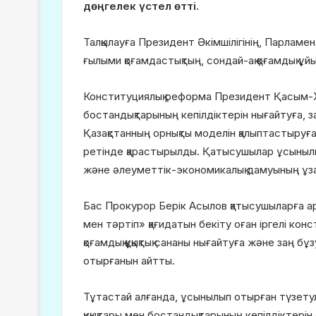
дөңгелек үстел өтті.
Талқылауға Президент Әкімшілігінің, Парламен
ғылыми қоғамдастықтың, сондай-ақ қоғамдық ұй
Конституциялық реформа Президент Қасым-Ж
бостандықтарының кепілдіктерін нығайтуға, з
Қазақстанның орнықты моделін қалыптастыру
ретінде қарастырылды. Қатысушылар ұсынылып
және әлеуметтік-экономикалық дамуының ұзақ 
Бас Прокурор Берік Асылов қатысушыларға ар
мен тәртіп» қағидатын бекіту оған іргелі конс
қоғамдық құқықтық сананы нығайтуға және заң 
отырғанын айтты.
Тұтастай алғанда, ұсынылып отырған түзету
құқықтары мен бостандықтарының кепілдіктері