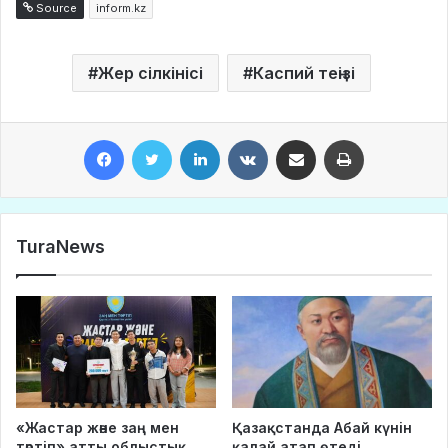
Source
inform.kz
Жер сілкінісі
Каспий теңізі
Facebook
Twitter
LinkedIn
VKontakte
Share via Email
Print
TuraNews
«Жастар және заң мен
Қазақстанда Абай күнін
тәртіп» атты облыстық
қалай атап өтеді