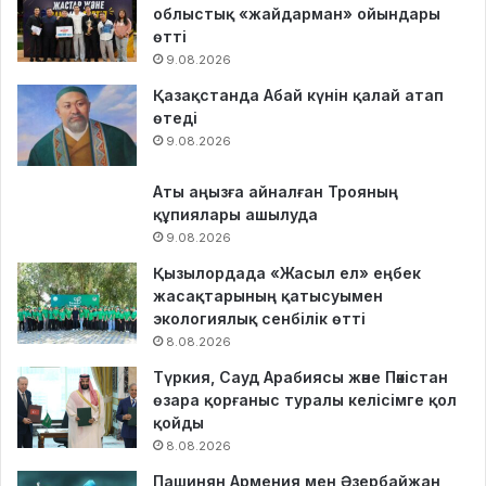
облыстық «жайдарман» ойындары
өтті
9.08.2026
Қазақстанда Абай күнін қалай атап
өтеді
9.08.2026
Аты аңызға айналған Трояның
құпиялары ашылуда
9.08.2026
Қызылордада «Жасыл ел» еңбек
жасақтарының қатысуымен
экологиялық сенбілік өтті
8.08.2026
Түркия, Сауд Арабиясы және Пәкістан
өзара қорғаныс туралы келісімге қол
қойды
8.08.2026
Пашинян Армения мен Әзербайжан