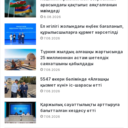
арасындағы қақтығыс аяқталғанын
мәлімдеді
8.08.2026
Ел игілігі жолындағы еңбек бағаланып,
құрылысшыларға құрмет көрсетілді
7.08.2026
Түркия жылдың алғашқы жартысында
25 миллионнан астам шетелдік
саяхатшыны қабылдады
7.08.2026
5547 әскери бөлімінде «Алғашқы
қызмет күні» іс-шарасы өтті
7.08.2026
Қаржылық сауаттылықты арттыруға
бағытталған кездесу өтті
7.08.2026