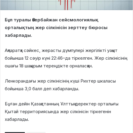
Бұл туралы Әзербайжан сейсмологиялық
орталықтың жер сілкінісін зерттеу бюросы
хабарлады.
Ақпаратқа сәйкес, жерасты дүмпулері жергілікті уақыт
бойынша 12 сәуір күні 22:46–да тіркелген. Жер сілкінісінің
ошағы 18 шақырым тереңдікте орналасқан.
Ленкорандағы жер сілкінісінің күші Рихтер шкаласы
бойынша 3,0 балл деп хабарланды.
Бұған дейін Қазақстанның Ұлттық деректер орталығы
Қытай территориясында жер сілкінісін тіркегенін
хабарлады.