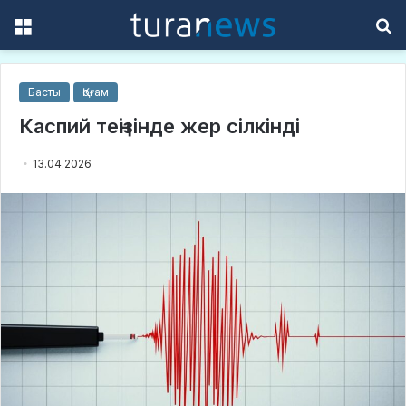
Menu
S
f
Басты
Қоғам
Каспий теңізінде жер сілкінді
13.04.2026