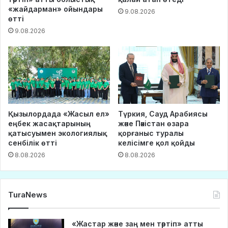
«жайдарман» ойындары
9.08.2026
өтті
9.08.2026
Қызылордада «Жасыл ел»
Түркия, Сауд Арабиясы
еңбек жасақтарының
және Пәкістан өзара
қатысуымен экологиялық
қорғаныс туралы
сенбілік өтті
келісімге қол қойды
8.08.2026
8.08.2026
TuraNews
«Жастар және заң мен тәртіп» атты