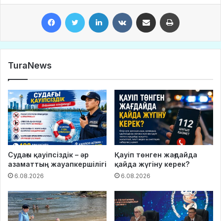
Facebook
Twitter
LinkedIn
VKontakte
Share via Email
Print
TuraNews
Судағы қауіпсіздік – әр
Қауіп төнген жағдайда
азаматтың жауапкершілігі
қайда жүгіну керек?
6.08.2026
6.08.2026