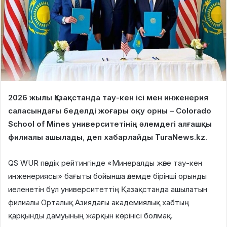
2026 жылы Қазақстанда тау-кен ісі мен инженерия
саласындағы беделді жоғары оқу орны – Colorado
School of Mines университетінің әлемдегі алғашқы
филиалы ашылады
,
деп хабарлайды TuraNews.kz.
QS WUR пәндік рейтингінде «Минералды және тау-кен
инженериясы» бағыты бойынша әлемде бірінші орынды
иеленетін бұл университеттің Қазақстанда ашылатын
филиалы Орталық Азиядағы академиялық хабтың
қарқынды дамуының жарқын көрінісі болмақ.