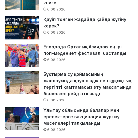
книге
6.08.2026
Қауіп төнген жағдайда қайда жүгіну
керек?
6.08.2026
Елордада Орталық Азиядағы ең ірі
поп-мәдениет фестивалі басталды
6.08.2026
Бұқтырма су қоймасының
жағалауында қауіпсіздік пен құқықтық
тәртіпті қамтамасыз ету мақсатында
бірлескен рейд өткізілді
6.08.2026
Ұлытау облысында балалар мен
ересектерге вакцинация жүргізу
мәселелері талқыланды
6.08.2026