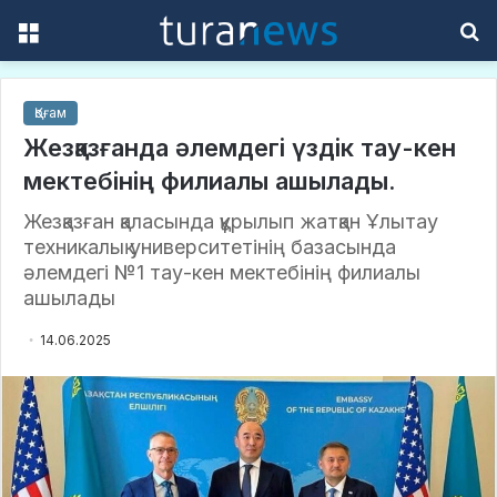
Menu
S
f
Қоғам
Жезқазғанда әлемдегі үздік тау-кен
мектебінің филиалы ашылады.
Жезқазған қаласында құрылып жатқан Ұлытау
техникалық университетінің базасында
әлемдегі №1 тау-кен мектебінің филиалы
ашылады
14.06.2025