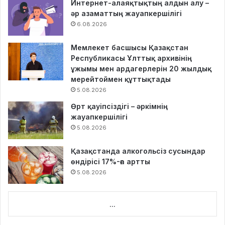
Интернет-алаяқтықтың алдын алу –
әр азаматтың жауапкершілігі
6.08.2026
Мемлекет басшысы Қазақстан
Республикасы Ұлттық архивінің
ұжымы мен ардагерлерін 20 жылдық
мерейтоймен құттықтады
5.08.2026
Өрт қауіпсіздігі – әркімнің
жауапкершілігі
5.08.2026
Қазақстанда алкогольсіз сусындар
өндірісі 17%-ға артты
5.08.2026
...