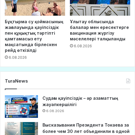
Бұқтырма су қоймасының
Ұлытау облысында
жағалауында қауіпсіздік
балалар мен ересектерге
пен құқықтық тәртіпті
вакцинация жүргізу
қамтамасыз ету
мәселелері талқыланды
мақсатында бірлескен
6.08.2026
рейд өткізілді
6.08.2026
TuraNews
Судағы қауіпсіздік – әр азаматтың
жауапкершілігі
6.08.2026
Высказывания Президента Токаева за
более чем 30 лет объединили в одной