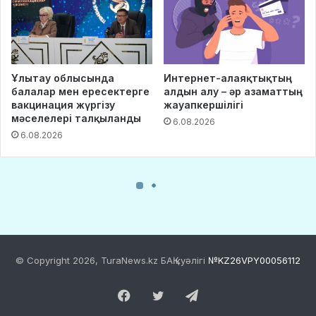
© Copyright 2026, TuraNews.kz БАҚ куәлігі
№KZ26VPY00056112
Facebook
Twitter
Telegram