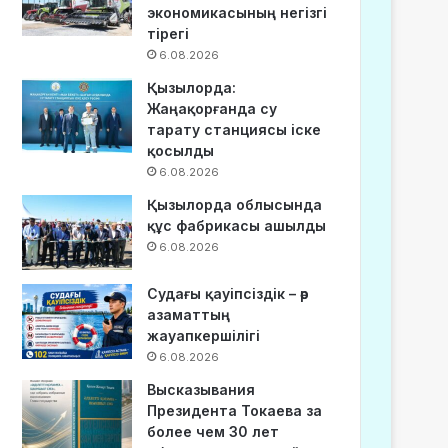
экономикасының негізгі
тірегі
6.08.2026
Қызылорда:
Жаңақорғанда су
тарату станциясы іске
қосылды
6.08.2026
Қызылорда облысында
құс фабрикасы ашылды
6.08.2026
Судағы қауіпсіздік – әр
азаматтың
жауапкершілігі
6.08.2026
Высказывания
Президента Токаева за
более чем 30 лет