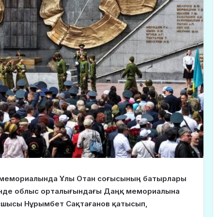
аңқ мемориалында Ұлы Отан соғысының батырлары
үнінде облыс орталығындағы Даңқ мемориалына
басшысы Нұрымбет Сақтағанов қатысып,