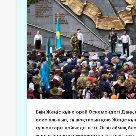
Бүгін Жеңіс күніне орай Өскемендегі Д
еске алынып, гүл шоқтарын қою Жеңіс к
гүл шоқтары қойылды өтті. Оған аймақ 
жиналғандарды мерекемен құттықтады.