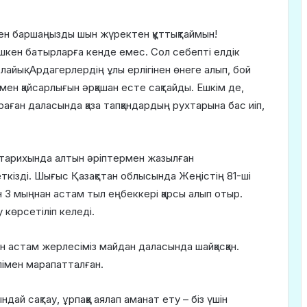
імен баршаңызды шын жүректен құттықтаймын!
шкен батырларға кенде емес. Сол себепті елдік
айық. Ардагерлердің ұлы ерлігінен өнеге алып, бой
мен қайсарлығын әрқашан есте сақтайды. Ешкім де,
аған даласында қаза тапқандардың рухтарына бас иіп,
л тарихында алтын әріптермен жазылған
ткізді. Шығыс Қазақстан облысында Жеңістің 81-ші
 3 мыңнан астам тыл еңбеккері қарсы алып отыр.
көрсетіліп келеді.
астам жерлесіміз майдан даласында шайқасқан.
лімен марапатталған.
ындай сақтау, ұрпаққа аялап аманат ету – біз үшін