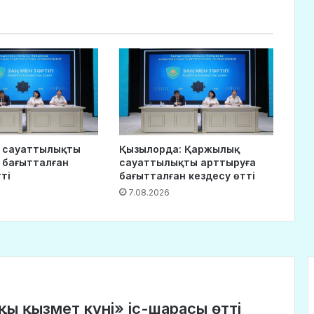
 сауаттылықты
Қызылорда: Қаржылық
 бағытталған
сауаттылықты арттыруға
ті
бағытталған кездесу өтті
7.08.2026