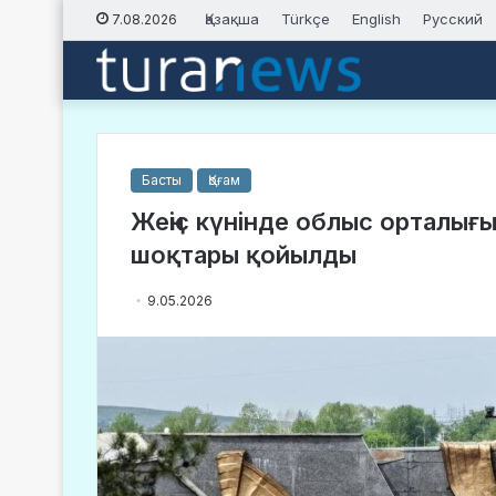
Қазақша
Türkçe
English
Русский
7.08.2026
Басты
Қоғам
Жеңіс күнінде облыс орталығ
шоқтары қойылды
9.05.2026