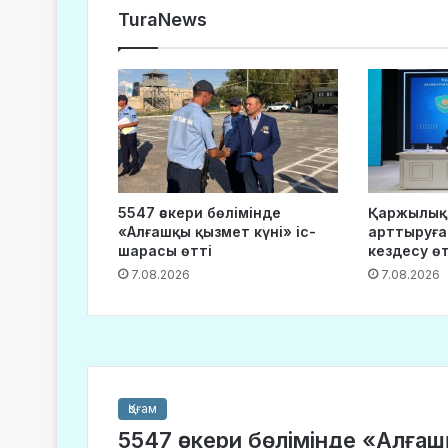
TuraNews
5547 әскери бөлімінде
Қаржылық
«Алғашқы қызмет күні» іс-
арттыруға
шарасы өтті
кездесу өт
7.08.2026
7.08.2026