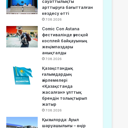
сауаттылықты
арттыруға бағытталған
кездесу өтті
7.08.2026
Comic Con Astana
фестивалінде әуесқой
косплей байқауының
жеңімпаздары
анықталды
7.08.2026
Қазақстандық
ғалымдардың
әзірлемелері
«Қазақстанда
жасалған» ұлттық
брендін толықтырып
жатыр
7.08.2026
Қызылорда: Ауыл
шаруашылығы – өңір