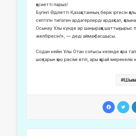
қасиетті парыз!
Бүгінгі Әділетті Қазақстанның берік іргесін 
септігін тигізген ардагерлерді ардақтап, қазын
Осынау Ұлы күнде әр шаңыраққа шаттық, ырыс 
желбіресін!», — деді аймақ басшысы.
Содан кейін Ұлы Отан соғысы кезінде қаза тап
шоқтарын қою рәсімі өтіп, ары қарай мерекелік
Шығы
Facebook
Twitter