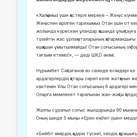
«Халқымыз үшін қастерлі мереке – Жеңіс күн
Жеңіспен өрілген тарихымыз Отан үшін от ке
жолында күрескен ұландар қашанда ұлықтауға л
түзейтін жас ұрпақ аталарының қаһармандығы 
ешқашан ұмытылмайды! Отан соғысының оқ бор
тағзым етеміз!», — деді ШҚО әкімі.
Нұрымбет Сақтағанов өз сөзінде есімдері е
ардагерлердің қатары сиреп келе жатқанын же
көктемін Ұлы Отан соғысының 6 ардагері мен
Оларға мемлекет тарапынан жан-жақты қолдау 
Жалпы сұрапыл соғыс жылдарында 90 мыңнан 
Оның ішінде 5 мыңы «Ерен еңбегі үшін» меда
«Бейбіт өмірдің қадірін түсініп, көздің қарашығ