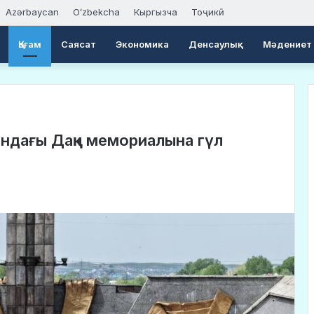
Azərbaycan
Oʻzbekcha
Кыргызча
Тоҷикӣ
Қоғам
Саясат
Экономика
Денсаулық
Мәдениет
ындағы Даңқ мемориалына гүл