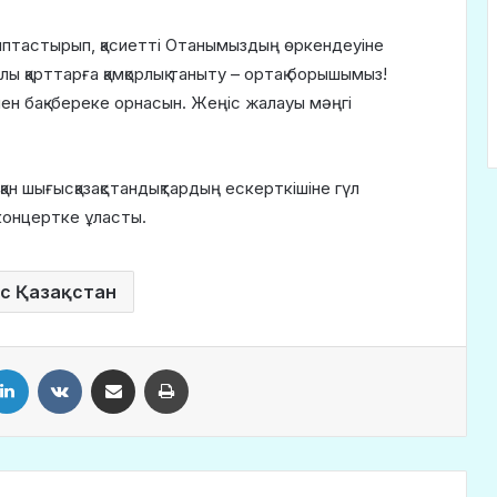
қалыптастырып, қасиетті Отанымыздың өркендеуіне
алы қарттарға қамқорлық таныту – ортақ борышымыз!
пен бақ-береке орнасын. Жеңіс жалауы мәңгі
қан шығысқазақстандықтардың ескерткішіне гүл
 концертке ұласты.
с Қазақстан
LinkedIn
VKontakte
Share via Email
Print