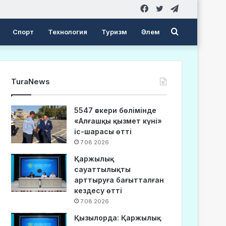
Facebook
Twitter
Telegram
Search
Спорт
Технология
Туризм
Әлем
for
TuraNews
5547 әскери бөлімінде
«Алғашқы қызмет күні»
іс-шарасы өтті
7.08.2026
Қаржылық
сауаттылықты
арттыруға бағытталған
кездесу өтті
7.08.2026
Қызылорда: Қаржылық