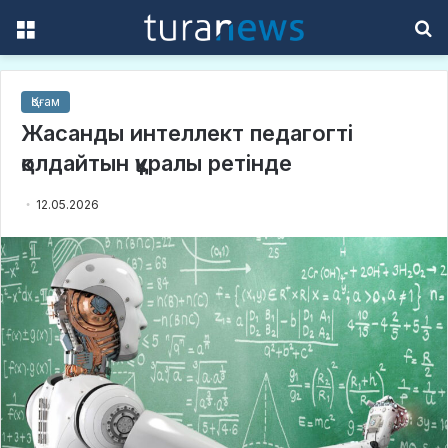
Menu
S
f
Қоғам
Жасанды интеллект педагогті
қолдайтын құралы ретінде
12.05.2026