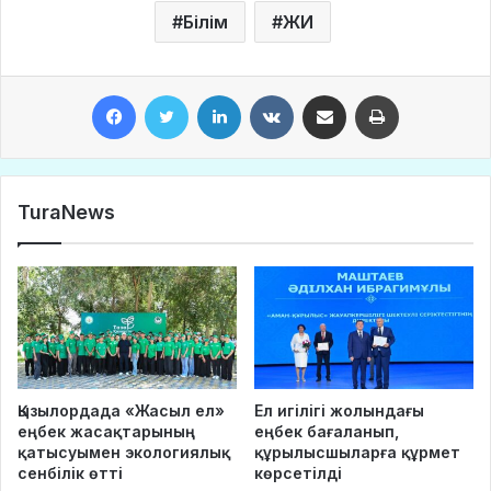
Білім
ЖИ
Facebook
Twitter
LinkedIn
VKontakte
Share via Email
Print
TuraNews
Қызылордада «Жасыл ел»
Ел игілігі жолындағы
еңбек жасақтарының
еңбек бағаланып,
қатысуымен экологиялық
құрылысшыларға құрмет
сенбілік өтті
көрсетілді