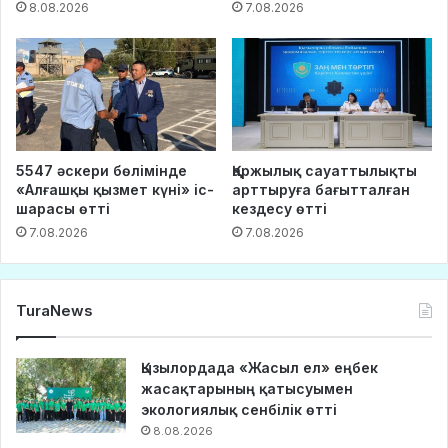
8.08.2026
7.08.2026
5547 әскери бөлімінде
Қаржылық сауаттылықты
«Алғашқы қызмет күні» іс-
арттыруға бағытталған
шарасы өтті
кездесу өтті
7.08.2026
7.08.2026
TuraNews
Қызылордада «Жасыл ел» еңбек
жасақтарының қатысуымен
экологиялық сенбілік өтті
8.08.2026