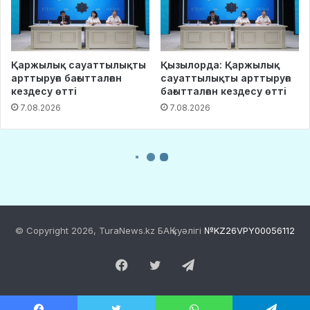
© Copyright 2026, TuraNews.kz БАҚ куәлігі
№KZ26VPY00056112
Facebook
Twitter
Telegram