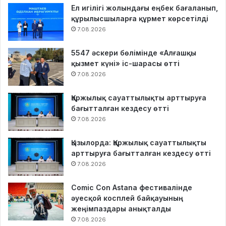
Ел игілігі жолындағы еңбек бағаланып,
құрылысшыларға құрмет көрсетілді
7.08.2026
5547 әскери бөлімінде «Алғашқы
қызмет күні» іс-шарасы өтті
7.08.2026
Қаржылық сауаттылықты арттыруға
бағытталған кездесу өтті
7.08.2026
Қызылорда: Қаржылық сауаттылықты
арттыруға бағытталған кездесу өтті
7.08.2026
Comic Con Astana фестивалінде
әуесқой косплей байқауының
жеңімпаздары анықталды
7.08.2026