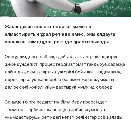
Жасанды интеллект педагог қызметін
алмастыратын құрал ретінде емес, оны қолдауға
арналған тиімді құрал ретінде қарастырылады.
Ол мұғалімдерге сабаққа дайындықты оңтайландыруға,
жеке күнделікті процестерді автоматтандыруға,сабаққа
дайындық оқушылардың үлгерімі бойынша талдамалық
деректер алуға және әрбір баламен жеке жұмысты
дәлірек әлі жүйелі ұйымдастыруға мүмкіндік береді.
Сонымен бірге педагогтің білім беру проесіндегі
тәлімгер, тәрбиеші және оқу-тәрбие жұмысын
ұйымдастырушы ретіндегі негізгі рөлі өзгеріссіз қалады.