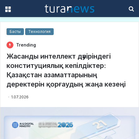
Menu
S
f
Басты
Технология
Trending
Жасанды интеллект дәуіріндегі
конституциялық кепілдіктер:
Қазақстан азаматтарының
деректерін қорғаудың жаңа кезеңі
1.07.2026