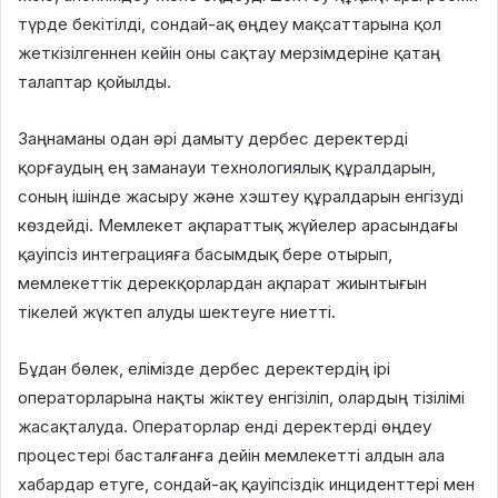
түрде бекітілді, сондай-ақ өңдеу мақсаттарына қол
жеткізілгеннен кейін оны сақтау мерзімдеріне қатаң
талаптар қойылды.
Заңнаманы одан әрі дамыту дербес деректерді
қорғаудың ең заманауи технологиялық құралдарын,
соның ішінде жасыру және хэштеу құралдарын енгізуді
көздейді. Мемлекет ақпараттық жүйелер арасындағы
қауіпсіз интеграцияға басымдық бере отырып,
мемлекеттік дерекқорлардан ақпарат жиынтығын
тікелей жүктеп алуды шектеуге ниетті.
Бұдан бөлек, елімізде дербес деректердің ірі
операторларына нақты жіктеу енгізіліп, олардың тізілімі
жасақталуда. Операторлар енді деректерді өңдеу
процестері басталғанға дейін мемлекетті алдын ала
хабардар етуге, сондай-ақ қауіпсіздік инциденттері мен