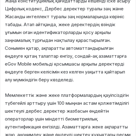
Жаңа конституциялық қағидаттарды кешенді іске асыру
Цифрлық кодекс, Дербес деректер туралы заң және
Жасанды интеллект туралы заң нормаларында көрініс
табады. Атап айтқанда, жеке деректердің өзіндік
ұғымын оған идентификаторларды қосу арқылы
заңнамалық тұрғыдан нақтылау қарастырылған.
Сонымен қатар, ақпаратты автоматтандырылған
өңдеуге қатаң талаптар енгізу, сондай-ақ азаматтарға
eGov Mobile мобильді қосымшасы арқылы деректерді
өңдеуге берген келісімін кез келген уақытта қайтарып
алу мүмкіндігін беру көзделеді.
Мемлекеттік және жеке платформалардың қауіпсіздігін
түбегейлі арттыру үшін 100 мыңнан астам қолжетімділігі
шектеулі дербес деректер жазбасын өңдейтін
операторлар үшін міндетті биометриялық
аутентификация енгізілді. Азаматтарға жеке ақпаратты
жою, анонимдеу және өңдеуді шектеу құқықтары ресми