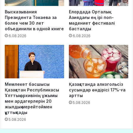
Высказывания
Елордада Орталық
Президента Токаева за
Азиядағы ең ірі поп-
более чем 30 лет
мәдениет фестивалі
объединили в одной книге
басталды
6.08.2026
6.08.2026
Мемлекет басшысы
Қазақстанда алкогольсіз
Қазақстан Республикасы
сусындар өндірісі 17%-ға
Ұлттық архивінің ұжымы
артты
мен ардагерлерін 20
5.08.2026
жылдық мерейтоймен
құттықтады
5.08.2026