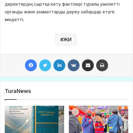
деректердің сыртқа кету фактілері туралы уәкілетті
органды және азаматтарды дереу хабардар етуге
міндетті.
ЖИ
Facebook
Twitter
LinkedIn
VKontakte
Share via Email
Print
TuraNews