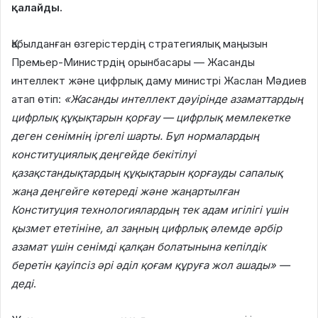
қалайды.
Қабылданған өзгерістердің стратегиялық маңызын
Премьер-Министрдің орынбасары — Жасанды
интеллект және цифрлық даму министрі Жаслан Мәдиев
атап өтіп:
«Жасанды интеллект дәуірінде азаматтардың
цифрлық құқықтарын қорғау — цифрлық мемлекетке
деген сенімнің іргелі шарты. Бұл нормалардың
конституциялық деңгейде бекітілуі
қазақстандықтардың құқықтарын қорғауды сапалық
жаңа деңгейге көтереді және жаңартылған
Конституция технологиялардың тек адам игілігі үшін
қызмет ететініне, ал заңның цифрлық әлемде әрбір
азамат үшін сенімді қалқан болатынына кепілдік
беретін қауіпсіз әрі әділ қоғам құруға жол ашады» —
деді
.