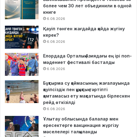
более чем 30 лет объединили в одной
книге
6.08.2026
Қауіп төнген жағдайда қайда жүгіну
керек?
6.08.2026
Елордада Орталық Азиядағы ең ірі поп-
мәдениет фестивалі басталды
6.08.2026
Бұқтырма су қоймасының жағалауында
қауіпсіздік пен құқықтық тәртіпті
қамтамасыз ету мақсатында бірлескен
рейд өткізілді
6.08.2026
Ұлытау облысында балалар мен
ересектерге вакцинация жүргізу
мәселелері талқыланды