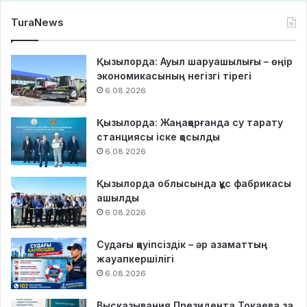
TuraNews
Қызылорда: Ауыл шаруашылығы – өңір
экономикасының негізгі тірегі
6.08.2026
Қызылорда: Жаңақорғанда су тарату
станциясы іске қосылды
6.08.2026
Қызылорда облысында құс фабрикасы
ашылды
6.08.2026
Судағы қауіпсіздік – әр азаматтың
жауапкершілігі
6.08.2026
Высказывания Президента Токаева за