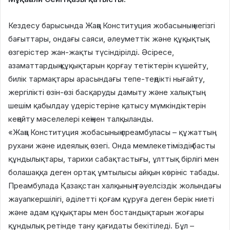
Кездесу барысында Жаңа Конституция жобасының негізгі
бағыттары, ондағы саяси, әлеуметтік және құқықтық
өзгерістер жан-жақты түсіндірілді. Әсіресе,
азаматтардың құқықтарын қорғау тетіктерін күшейту,
билік тармақтары арасындағы тепе-теңдікті нығайту,
жергілікті өзін-өзі басқаруды дамыту және халықтың
шешім қабылдау үдерістеріне қатысу мүмкіндіктерін
кеңейту мәселелері кеңінен талқыланды.
«Жаңа Конституция жобасының преамбуласы – құжаттың
рухани және идеялық өзегі. Онда мемлекетіміздің басты
құндылықтары, тарихи сабақтастығы, ұлттық бірлігі мен
болашаққа деген ортақ ұмтылысы айқын көрініс табады.
Преамбулада Қазақстан халқының тәуелсіздік жолындағы
жауапкершілігі, әділетті қоғам құруға деген берік ниеті
және адам құқықтары мен бостандықтарын жоғары
құндылық ретінде тану қағидаты бекітіледі. Бұл –