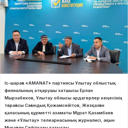
Іс-шараға «AMANAT» партиясы Ұлытау облыстық
филиалының атқарушы хатшысы Ерлан
Мырзабеков, Ұлытау облысы ардагерлер кеңесінің
төрағасы Сағындық Қожамсейітов, Жезқазған
қаласының құрметті азаматы Мұрат Қазамбаев
және «Ұлытау» телеарнасының журналисі, ақын
Мұқағали Сейітқазы қатысты.