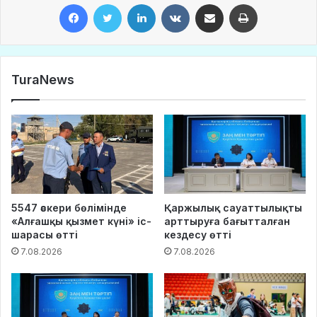
Facebook
Twitter
LinkedIn
VKontakte
Share via Email
Print
TuraNews
5547 әскери бөлімінде
Қаржылық сауаттылықты
«Алғашқы қызмет күні» іс-
арттыруға бағытталған
шарасы өтті
кездесу өтті
7.08.2026
7.08.2026