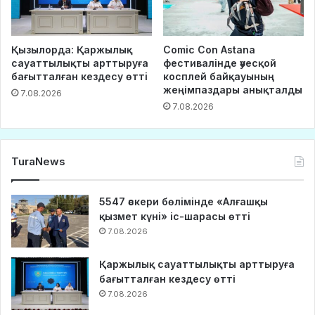
Қызылорда: Қаржылық
Comic Con Astana
сауаттылықты арттыруға
фестивалінде әуесқой
бағытталған кездесу өтті
косплей байқауының
жеңімпаздары анықталды
7.08.2026
7.08.2026
TuraNews
5547 әскери бөлімінде «Алғашқы
қызмет күні» іс-шарасы өтті
7.08.2026
Қаржылық сауаттылықты арттыруға
бағытталған кездесу өтті
7.08.2026