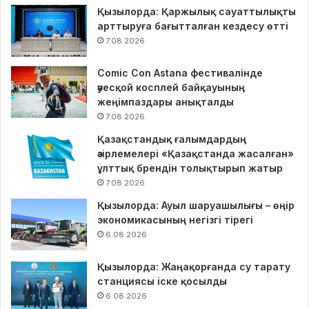
Қызылорда: Қаржылық сауаттылықты
арттыруға бағытталған кездесу өтті
7.08.2026
Comic Con Astana фестивалінде
әуесқой косплей байқауының
жеңімпаздары анықталды
7.08.2026
Қазақстандық ғалымдардың
әзірлемелері «Қазақстанда жасалған»
ұлттық брендін толықтырып жатыр
7.08.2026
Қызылорда: Ауыл шаруашылығы – өңір
экономикасының негізгі тірегі
6.08.2026
Қызылорда: Жаңақорғанда су тарату
станциясы іске қосылды
6.08.2026