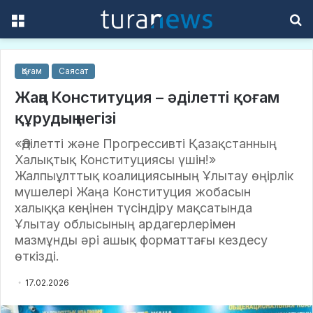
Menu
S
f
Қоғам
Саясат
Жаңа Конституция – әділетті қоғам
құрудың негізі
«Әділетті және Прогрессивті Қазақстанның
Халықтық Конституциясы үшін!»
Жалпыұлттық коалициясының Ұлытау өңірлік
мүшелері Жаңа Конституция жобасын
халыққа кеңінен түсіндіру мақсатында
Ұлытау облысының ардагерлерімен
мазмұнды әрі ашық форматтағы кездесу
өткізді.
17.02.2026