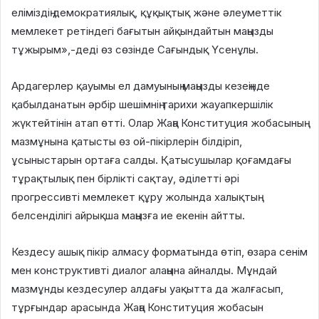
еліміздің демократиялық, құқықтық және әлеуметтік
мемлекет ретіндегі бағытын айқындайтын маңызды
тұжырым»,-деді өз сөзінде Сағындық Үсенұлы.
Ардагерлер қауымы ел дамуының маңызды кезеңінде
қабылданатын әрбір шешімнің тарихи жауапкершілік
жүктейтінін атап өтті. Олар Жаңа Конституция жобасының
мазмұнына қатысты өз ой-пікірлерін білдіріп,
ұсыныстарын ортаға салды. Қатысушылар қоғамдағы
тұрақтылық пен бірлікті сақтау, әділетті әрі
прогрессивті мемлекет құру жолында халықтың
белсенділігі айрықша маңызға ие екенін айтты.
Кездесу ашық пікір алмасу форматында өтіп, өзара сенім
мен конструктивті диалог алаңына айналды. Мұндай
мазмұнды кездесулер алдағы уақытта да жалғасып,
тұрғындар арасында Жаңа Конституция жобасын