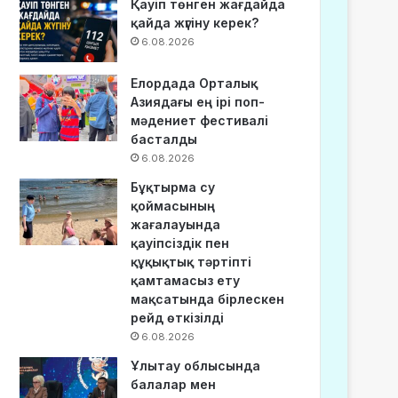
Қауіп төнген жағдайда
қайда жүгіну керек?
6.08.2026
Елордада Орталық
Азиядағы ең ірі поп-
мәдениет фестивалі
басталды
6.08.2026
Бұқтырма су
қоймасының
жағалауында
қауіпсіздік пен
құқықтық тәртіпті
қамтамасыз ету
мақсатында бірлескен
рейд өткізілді
6.08.2026
Ұлытау облысында
балалар мен