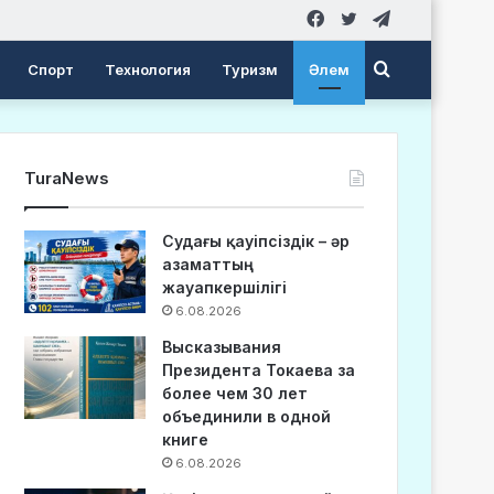
Facebook
Twitter
Telegram
Search
Спорт
Технология
Туризм
Әлем
for
TuraNews
Судағы қауіпсіздік – әр
азаматтың
жауапкершілігі
6.08.2026
Высказывания
Президента Токаева за
более чем 30 лет
объединили в одной
книге
6.08.2026