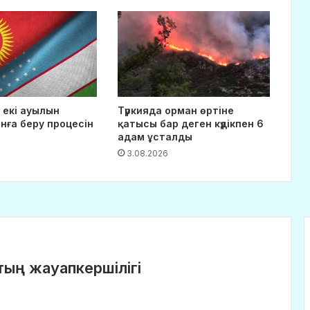
 екі ауылын
Түркияда орман өртіне
нға беру процесін
қатысы бар деген күдікпен 6
адам ұсталды
3.08.2026