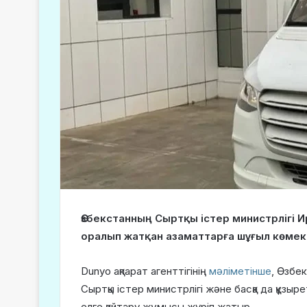
Өзбекстанның Сыртқы істер министрлігі
оралып жатқан азаматтарға шұғыл көмек
Dunyo ақпарат агенттігінің
мәліметінше
, Өзбе
Сыртқы істер министрлігі және басқа да құзы
елге қайтару жұмысы жүріп жатыр.