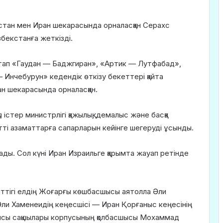
тан мен Иран шекарасында орналасқан Серахс
збекстанға жеткізді.
стап «Гаудан — Баджгиран», «Артик — Лутфабад»,
Инчебурун» кедендік өткізу бекеттері қайта
н шекарасында орналасқан.
 істер министрлігі қажылық, демалыс және басқа
тті азаматтарға сапарларын кейінге шегеруді ұсынды.
сады. Сол күні Иран Израильге қарымта жауап ретінде
нттігі елдің Жоғарғы көшбасшысы аятолла Әли
, Әли Хаменеидің кеңесшісі — Иран Қорғаныс кеңесінің
сы сақшылары корпусының қолбасшысы Мохаммад