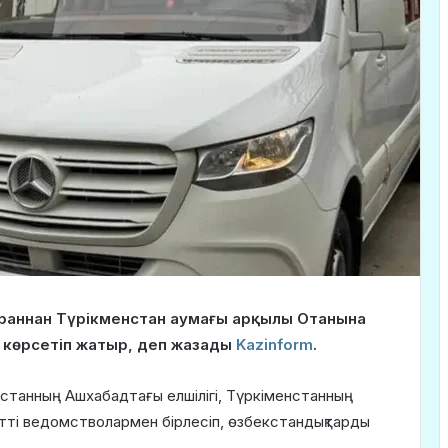
 Ираннан Түрікменстан аумағы арқылы Отанына
 көрсетіп жатыр, деп жазады
Kazinform
.
кстанның Ашхабадтағы елшілігі, Түркіменстанның
ретті ведомстволармен бірлесіп, өзбекстандықтарды