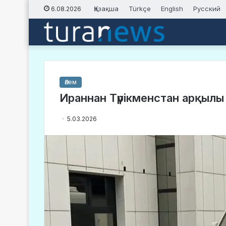
Қазақша
Türkçe
English
Русский
6.08.2026
Әлем
Ираннан Түрікменстан арқылы
5.03.2026