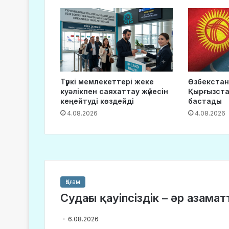
Түркі мемлекеттері жеке
Өзбекстан
куәлікпен саяхаттау жүйесін
Қырғызста
кеңейтуді көздейді
бастады
4.08.2026
4.08.2026