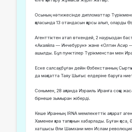
Осының нәтижесінде дипломаттар Түрікменс
қаласында 13 отандасын қарсы алып, оларды Ө
Агенттіктен атап өткендей, 2 наурыздан ба
«Акаяйла — Инчебурун» және «Олтин Асир — 
ашылды. Бұл пунктілер Түрікменстан мен Ира
Еске салсақ, бұған дейін Өзбекстанның Сыртқы
да мақсатта Таяу Шығыс елдеріне баруға ние
Сонымен, 28 ақпанда Израиль Иранға соққы жа
бірнеше зымыран жіберді.
Кеше Иранның IRNA мемлекеттік ақпарат аге
Хаменеи қаза тапқанын хабарлады. Бұған қоса
хатшысы Әли Шамхани мен Ислам революция