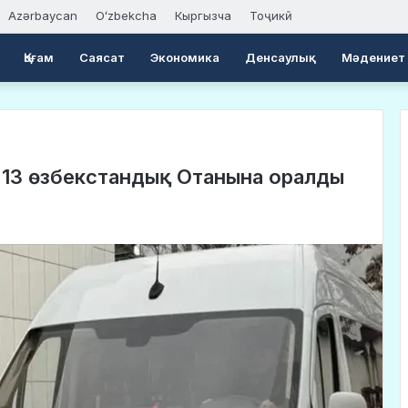
Azərbaycan
Oʻzbekcha
Кыргызча
Тоҷикӣ
Қоғам
Саясат
Экономика
Денсаулық
Мәдениет
 13 өзбекстандық Отанына оралды