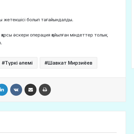
ы жетекшісі болып тағайындалды.
қарсы әскери операция қойылған міндеттер толық
.
Түркі әлемі
Шавкат Мирзиёев
LinkedIn
VKontakte
Share via Email
Print