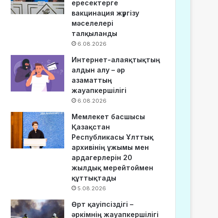
ересектерге
вакцинация жүргізу
мәселелері
талқыланды
6.08.2026
Интернет-алаяқтықтың
алдын алу – әр
азаматтың
жауапкершілігі
6.08.2026
Мемлекет басшысы
Қазақстан
Республикасы Ұлттық
архивінің ұжымы мен
ардагерлерін 20
жылдық мерейтоймен
құттықтады
5.08.2026
Өрт қауіпсіздігі –
әркімнің жауапкершілігі