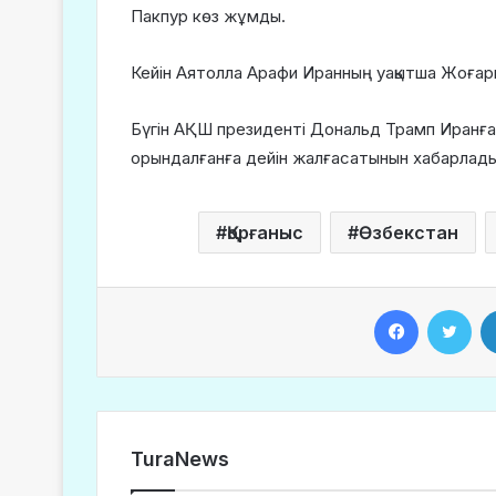
Пакпур көз жұмды.
Кейін Аятолла Арафи Иранның уақытша Жоғар
Бүгін АҚШ президенті Дональд Трамп Иранға 
орындалғанға дейін жалғасатынын хабарлады
Қорғаныс
Өзбекстан
Facebook
Twitter
TuraNews