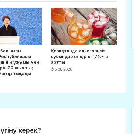
 басшысы
Қазақстанда алкогольсіз
 Республикасы
сусындар өндірісі 17%-ға
хивінің ұжымы мен
артты
рін 20 жылдық
5.08.2026
ен құттықтады