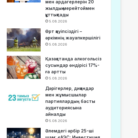
мен ардагерлерін 20
жылдық мерейтоймен
құттықтады
5.08.2026
Өрт қауіпсіздігі –
әркімнің жауапкершілігі
5.08.2026
Қазақстанда алкогольсіз
сусындар өндірісі 17%-
ға артты
5.08.2026
Дәрігерлер, диқандар
мен жұмысшылар
партиялардың басты
аудиториясына
айналды
5.08.2026
Әлемдегі әрбір 25-ші
шам: «АЭС: Инвестиция