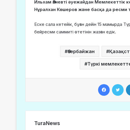
Ильхам Әлиевті әуежайдан Мемлекеттік к
Нұралхан Көшеров және басқа да ресми т
Еске сала кетейік, бұған дейін 15 мамырда 
бейресми саммиті өтетінін жазған едік.
Әзербайжан
Қазақст
Түркі мемлекет­т
Facebook
Twitter
TuraNews