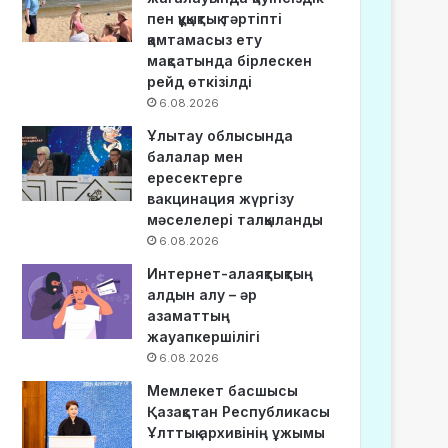
пен құқықтық тәртіпті
қамтамасыз ету
мақсатында бірлескен
рейд өткізілді
6.08.2026
Ұлытау облысында
балалар мен
ересектерге
вакцинация жүргізу
мәселелері талқыланды
6.08.2026
Интернет-алаяқтықтың
алдын алу – әр
азаматтың
жауапкершілігі
6.08.2026
Мемлекет басшысы
Қазақстан Республикасы
Ұлттық архивінің ұжымы