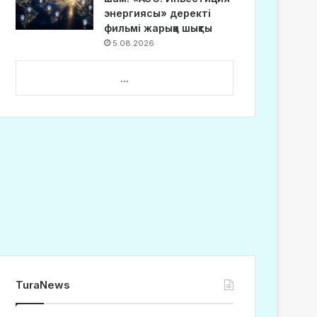
энергиясы» деректі
фильмі жарыққа шықты
5.08.2026
...