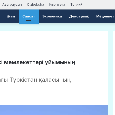
Azərbaycan
Oʻzbekcha
Кыргызча
Тоҷикӣ
Қоғам
Саясат
Экономика
Денсаулық
Мәдениет
ркі мемлекеттері ұйымының
ы
ағы Түркістан қаласының