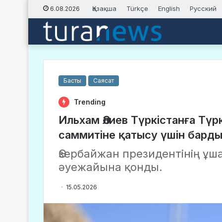
Қазақша
Türkçe
English
Русский
6.08.2026
Басты
Саясат
Trending
Ильхам Әлиев Түркістанға Тү
саммитіне қатысу үшін бард
Әзербайжан президентінің ұш
әуежайына қонды.
15.05.2026