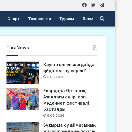
Facebook
Twitter
Telegram
Search
Спорт
Технология
Туризм
Әлем
for
TuraNews
Қауіп төнген жағдайда
қайда жүгіну керек?
6.08.2026
Елордада Орталық
Азиядағы ең ірі поп-
мәдениет фестивалі
басталды
6.08.2026
Бұқтырма су қоймасының
жағалауында қауіпсіздік