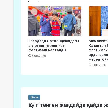
Елордада Орталық Азиядағы
Мемлекет
ең ірі поп-мәдениет
Қазақстан
фестивалі басталды
Ұлттық ар
ардагерле
6.08.2026
мерейтойм
5.08.2026