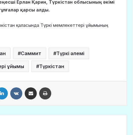
еңесші Ерлан Қарин, Түркістан облысының әкімі
ұлғалар қарсы алды.
Түркістан қаласында Түркі мемлекеттері ұйымының
ан
Саммит
Түркі әлемі
ері ұйымы
Түркістан
LinkedIn
VKontakte
Share via Email
Print