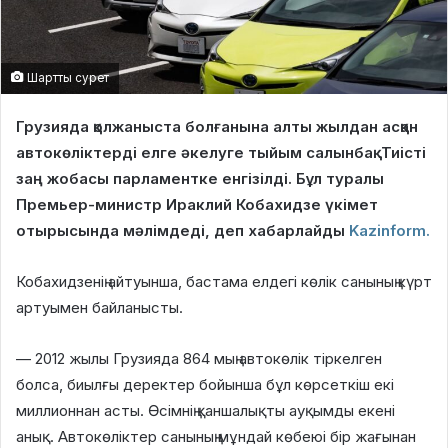
Шартты сурет
Грузияда қолжаныста болғанына алты жылдан асқан
автокөліктерді елге әкелуге тыйым салынбақ. Тиісті
заң жобасы парламентке енгізілді. Бұл туралы
Премьер-министр Ираклий Кобахидзе үкімет
отырысында мәлімдеді, деп хабарлайды
Kazinform.
Кобахидзенің айтуынша, бастама елдегі көлік санының күрт
артуымен байланысты.
— 2012 жылы Грузияда 864 мың автокөлік тіркелген
болса, биылғы деректер бойынша бұл көрсеткіш екі
миллионнан асты. Өсімнің қаншалықты ауқымды екені
анық. Автокөліктер санының мұндай көбеюі бір жағынан