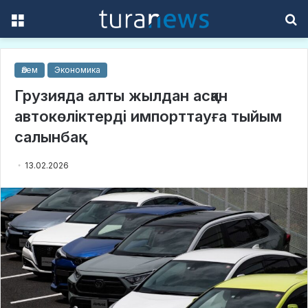
Menu
S
f
Әлем
Экономика
Грузияда алты жылдан асқан
автокөліктерді импорттауға тыйым
салынбақ
13.02.2026