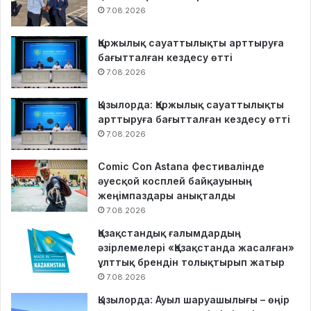
7.08.2026
Қаржылық сауаттылықты арттыруға
бағытталған кездесу өтті
7.08.2026
Қызылорда: Қаржылық сауаттылықты
арттыруға бағытталған кездесу өтті
7.08.2026
Comic Con Astana фестивалінде
әуесқой косплей байқауының
жеңімпаздары анықталды
7.08.2026
Қазақстандық ғалымдардың
әзірлемелері «Қазақстанда жасалған»
ұлттық брендін толықтырып жатыр
7.08.2026
Қызылорда: Ауыл шаруашылығы – өңір