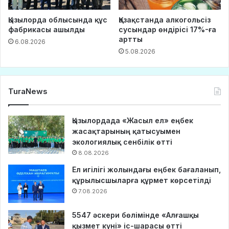
Қызылорда облысында құс
Қазақстанда алкогольсіз
фабрикасы ашылды
сусындар өндірісі 17%-ға
артты
6.08.2026
5.08.2026
TuraNews
Қызылордада «Жасыл ел» еңбек
жасақтарының қатысуымен
экологиялық сенбілік өтті
8.08.2026
Ел игілігі жолындағы еңбек бағаланып,
құрылысшыларға құрмет көрсетілді
7.08.2026
5547 әскери бөлімінде «Алғашқы
қызмет күні» іс-шарасы өтті