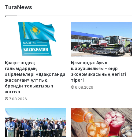
TuraNews
Қазақстандық
Қызылорда: Ауыл
ғалымдардың
шаруашылығы – өңір
әзірлемелері «Қазақстанда
экономикасының негізгі
жасалған» ұлттық
тірегі
брендін толықтырып
6.08.2026
жатыр
7.08.2026