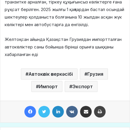
транзитке арналған, тіркеу құқығынсыз көліктерге ғана
рұқсат берілген. 2025 жылғы 1 қаңтардан бастап осындай
шектеулер қолданыста болғанына 10 жылдан асқан жүк
көліктері мен автобустарға да енгізілді.
Желтоқсан айында Қазақстан Грузиядан импортталған
автокөліктер саны бойынша бірінші орынға шыққаны
хабарланған еді
Автокөлік өнеркәсібі
Грузия
Импорт
Экспорт
Facebook
Twitter
LinkedIn
VKontakte
Share via Email
Print