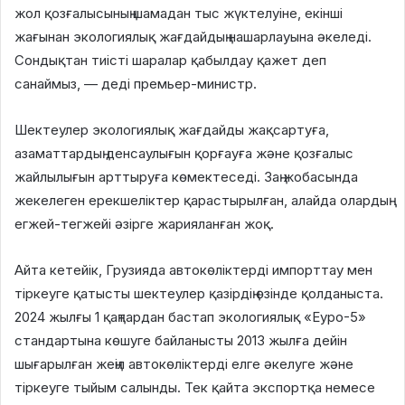
жол қозғалысының шамадан тыс жүктелуіне, екінші
жағынан экологиялық жағдайдың нашарлауына әкеледі.
Сондықтан тиісті шаралар қабылдау қажет деп
санаймыз, — деді премьер-министр.
Шектеулер экологиялық жағдайды жақсартуға,
азаматтардың денсаулығын қорғауға және қозғалыс
жайлылығын арттыруға көмектеседі. Заң жобасында
жекелеген ерекшеліктер қарастырылған, алайда олардың
егжей-тегжейі әзірге жарияланған жоқ.
Айта кетейік, Грузияда автокөліктерді импорттау мен
тіркеуге қатысты шектеулер қазірдің өзінде қолданыста.
2024 жылғы 1 қаңтардан бастап экологиялық «Еуро-5»
стандартына көшуге байланысты 2013 жылға дейін
шығарылған жеңіл автокөліктерді елге әкелуге және
тіркеуге тыйым салынды. Тек қайта экспортқа немесе