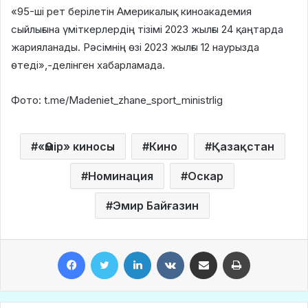
«95-ші рет берілетін Америкалық киноакадемия
сыйлығына үміткерлердің тізімі 2023 жылғы 24 қаңтарда
жарияланады. Рәсімнің өзі 2023 жылғы 12 наурызда
өтеді»,-делінген хабарламада.
Фото: t.me/Madeniet_zhane_sport_ministrlig
«Өмір» киносы
Кино
Қазақстан
Номинация
Оскар
Эмир Байғазин
Facebook
Twitter
LinkedIn
VKontakte
Share via Email
Print