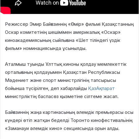
Режиссер Эмир Байғазиннің «Өмір» фильмі Қазақстанның
Оскар комитетінің шешімімен америкалық «Оскар»
киноакадемиясының сыйлығына «Шет тіліндегі үздік
фильм» номинациясында ұсынылды.
Аталмыш туынды Ұлттық киноны қолдау мемлекеттік
орталығының қолдауымен Қазақстан Республикасы
Мәдениет және спорт министрлігінің тапсырысы
бойынша түсірілген, деп хабарлайды
ҚазАқпарат
министрліктің баспасөз қызметіне сілтеме жасап.
Байғазиннің жаңа картинасының әлемдік премьерасы осы
күндері өтіп жатқан беделді Торонто кинофестивальінің
«Заманауи әлемдік кино» секциясында орын алды.