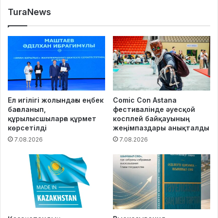
TuraNews
Ел игілігі жолындағы еңбек
Comic Con Astana
бағаланып,
фестивалінде әуесқой
құрылысшыларға құрмет
косплей байқауының
көрсетілді
жеңімпаздары анықталды
7.08.2026
7.08.2026