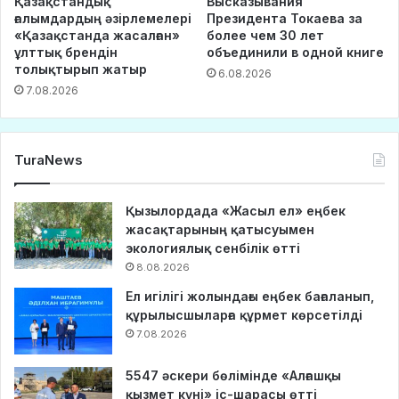
Қазақстандық
Высказывания
ғалымдардың әзірлемелері
Президента Токаева за
«Қазақстанда жасалған»
более чем 30 лет
ұлттық брендін
объединили в одной книге
толықтырып жатыр
6.08.2026
7.08.2026
TuraNews
Қызылордада «Жасыл ел» еңбек
жасақтарының қатысуымен
экологиялық сенбілік өтті
8.08.2026
Ел игілігі жолындағы еңбек бағаланып,
құрылысшыларға құрмет көрсетілді
7.08.2026
5547 әскери бөлімінде «Алғашқы
қызмет күні» іс-шарасы өтті