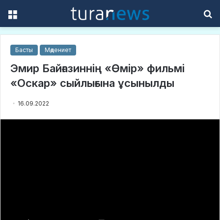
Menu
S
f
Басты
Мәдениет
Эмир Байғазиннің «Өмір» фильмі
«Оскар» сыйлығына ұсынылды
16.09.2022