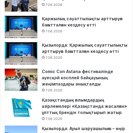
7.08.2026
Қаржылық сауаттылықты арттыруға
бағытталған кездесу өтті
7.08.2026
Қызылорда: Қаржылық сауаттылықты
арттыруға бағытталған кездесу өтті
7.08.2026
Comic Con Astana фестивалінде
әуесқой косплей байқауының
жеңімпаздары анықталды
7.08.2026
Қазақстандық ғалымдардың
әзірлемелері «Қазақстанда жасалған»
ұлттық брендін толықтырып жатыр
7.08.2026
Қызылорда: Ауыл шаруашылығы – өңір