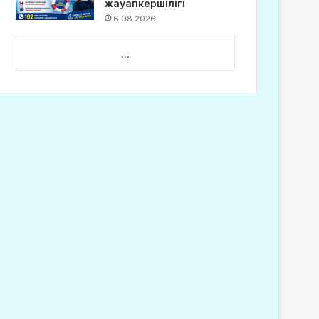
жауапкершілігі
6.08.2026
...