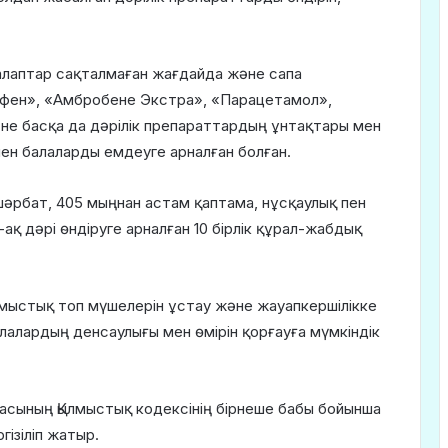
лаптар сақталмаған жағдайда және сапа
офен», «Амбробене Экстра», «Парацетамол»,
е басқа да дәрілік препараттардың ұнтақтары мен
нен балаларды емдеуге арналған болған.
әрбат, 405 мыңнан астам қаптама, нұсқаулық пен
-ақ дәрі өндіруге арналған 10 бірлік құрал-жабдық
лмыстық топ мүшелерін ұстау және жауапкершілікке
лалардың денсаулығы мен өмірін қорғауға мүмкіндік
асының Қылмыстық кодексінің бірнеше бабы бойынша
ізіліп жатыр.