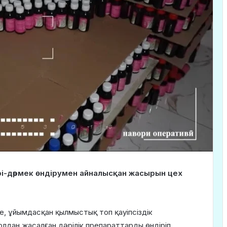
рі-дәрмек өндірумен айналысқан жасырын цех
ше, ұйымдасқан қылмыстық топ қауіпсіздік
олдан жасалған дәрілік препараттарды өндіріп,