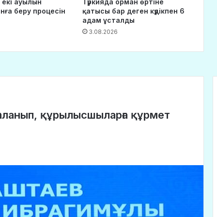
 екі ауылын
Түркияда орман өртіне
нға беру процесін
қатысы бар деген күдікпен 6
адам ұсталды
3.08.2026