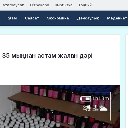
Azərbaycan
Oʻzbekcha
Кыргызча
Тоҷикӣ
Қоғам
Саясат
Экономика
Денсаулық
Мәдениет
 35 мыңнан астам жалған дәрі