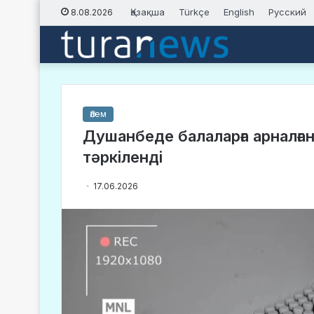
Қазақша
Türkçe
English
Русский
8.08.2026
Әлем
Душанбеде балаларға арналған
тәркіленді
17.06.2026