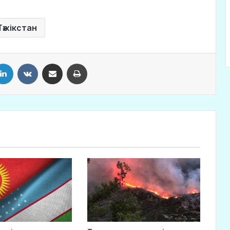
Тәжікстан
LinkedIn
VKontakte
Share via Email
Print