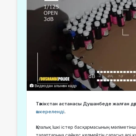
Видеодан алынған кадр
Тәжікстан астанасы Душанбеде жалған дә
әшкереленді
.
Қалалық Ішкі істер басқармасының мәліметін
талаптарына сәйкес келмейтін сапасыз әрі қ