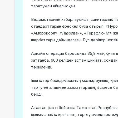
таратумен айналысқан.
Ведомствоның хабарлауынша, санитарлық та
стандарттарын өрескел бұза отырып, «Нур
«Амброксол», «Лазолван», «Терафлю-М» жән
шәрбаттары дайындалған. Бұл дәрілер негізі
Арнайы операция барысында 35,9 мың құты ш
заттаңба, 600 келіден астам шикізат, сондай
тәркіленді.
Ішкі істер басқармасының мәлімдеуінше, қы
тарту ең алдымен азаматтардың, әсіресе ба
берді.
Аталған факті бойынша Тәжікстан Республик
қылмыстық іс қозғалып, тергеу амалдары жүрг