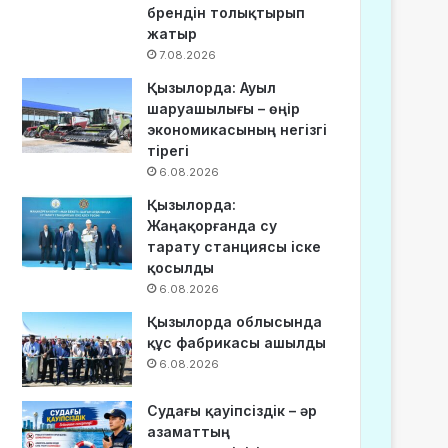
брендін толықтырып
жатыр
7.08.2026
Қызылорда: Ауыл
шаруашылығы – өңір
экономикасының негізгі
тірегі
6.08.2026
Қызылорда:
Жаңақорғанда су
тарату станциясы іске
қосылды
6.08.2026
Қызылорда облысында
құс фабрикасы ашылды
6.08.2026
Судағы қауіпсіздік – әр
азаматтың