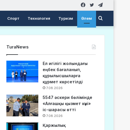
Facebook
Twitter
Telegram
Search
Спорт
Технология
Туризм
Әлем
for
TuraNews
Ел игілігі жолындағы
еңбек бағаланып,
құрылысшыларға
құрмет көрсетілді
7.08.2026
5547 әскери бөлімінде
«Алғашқы қызмет күні»
іс-шарасы өтті
7.08.2026
Қаржылық