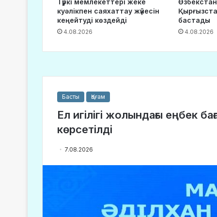
Түркі мемлекеттері жеке
Өзбекстан
куәлікпен саяхаттау жүйесін
Қырғызста
кеңейтуді көздейді
бастады
4.08.2026
4.08.2026