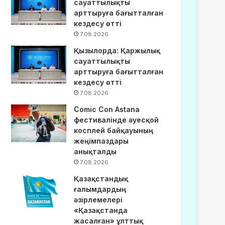
сауаттылықты
арттыруға бағытталған
кездесу өтті
7.08.2026
Қызылорда: Қаржылық
сауаттылықты
арттыруға бағытталған
кездесу өтті
7.08.2026
Comic Con Astana
фестивалінде әуесқой
косплей байқауының
жеңімпаздары
анықталды
7.08.2026
Қазақстандық
ғалымдардың
әзірлемелері
«Қазақстанда
жасалған» ұлттық