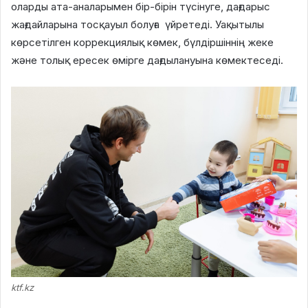
оларды ата-аналарымен бір-бірін түсінуге, дағдарыс
жағдайларына тосқауыл болуға үйретеді. Уақытылы
көрсетілген коррекциялық көмек, бүлдіршіннің жеке
және толық ересек өмірге дағдылануына көмектеседі.
ktf.kz