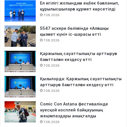
Ел игілігі жолындағы еңбек бағаланып,
құрылысшыларға құрмет көрсетілді
7.08.2026
5547 әскери бөлімінде «Алғашқы
қызмет күні» іс-шарасы өтті
7.08.2026
Қаржылық сауаттылықты арттыруға
бағытталған кездесу өтті
7.08.2026
Қызылорда: Қаржылық сауаттылықты
арттыруға бағытталған кездесу өтті
7.08.2026
Comic Con Astana фестивалінде
әуесқой косплей байқауының
жеңімпаздары анықталды
7.08.2026