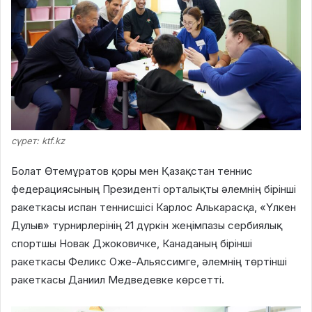
сүрет: ktf.kz
Болат Өтемұратов қоры мен Қазақстан теннис
федерациясының Президенті орталықты әлемнің бірінші
ракеткасы испан теннисшісі Карлос Алькарасқа, «Үлкен
Дулыға» турнирлерінің 21 дүркін жеңімпазы сербиялық
спортшы Новак Джоковичке, Канаданың бірінші
ракеткасы Феликс Оже-Альяссимге, әлемнің төртінші
ракеткасы Даниил Медведевке көрсетті.