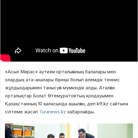
«Асыл Мирас» аутизм орталығының балалары мен
олардың ата-аналары бірінші болып әлемдік теннис
жұлдыздарымен танысуға мүмкіндік алды. Аталған
орталықтар Болат Өтемұратовтың қолдауымен
Қазақстанның 10 қаласында ашылған, деп ktf.kz сайтына
сілтеме жасап
Turanews.kz
хабарлайды.