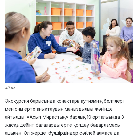
ktf.kz
Экскурсия барысында қонақтарға аутизмнің белгілері
мен оны ерте анықтаудың маңыздылығы жөнінде
айтылды. «Асыл Мирастың» барлық 10 орталығында 3
жасқа дейінгі балаларды ерте қолдау бағдарламасы
ашылған. Ол жерде бүлдіршіндер сөйлей алмаса да,