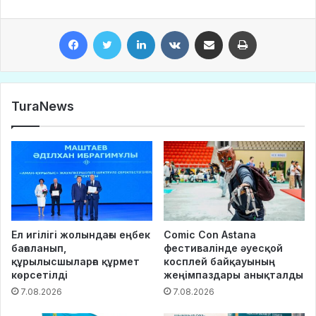
Facebook
Twitter
LinkedIn
VKontakte
Share via Email
Print
TuraNews
Ел игілігі жолындағы еңбек
Comic Con Astana
бағаланып,
фестивалінде әуесқой
құрылысшыларға құрмет
косплей байқауының
көрсетілді
жеңімпаздары анықталды
7.08.2026
7.08.2026