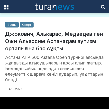
Menu
S
f
Басты
Спорт
Джокович, Алькарас, Медведев пен
Ожн Альяссим Астанадағы аутизм
орталығына бас сұқты
Астана ATP 500 Astana Open турнирі аясында
жұлдызды қатысушыларын қарсы алып жатыр.
Беделді сайыс алдында теннисшілер
әлеуметтік шараға көңіл аударып, уақыттарын
бөлді.
4.10.2022