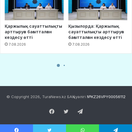
© Copyright 2026, TuraNews.kz БАҚ куәлігі
№KZ26VPY00056112
Facebook
Twitter
Telegram