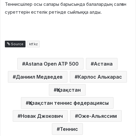
Теннисшілер осы сапары барысында балалардың салған
суреттерін естелік ретінде сыйлыққа алды.
Source
ktf.kz
Astana Open ATP 500
Астана
Даниил Медведев
Карлос Алькарас
Қазақстан
Қазақстан теннис федерациясы
Новак Джокович
Оже-Альяссим
Теннис