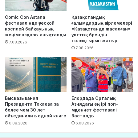
Comic Con Astana
Қазақстандық
фестивалінде әуесқой
ғалымдардың әзірлемелері
косплей байқауының
«Қазақстанда жасалған»
жеңімпаздары анықталды
ұлттық брендін
толықтырып жатыр
7.08.2026
7.08.2026
Высказывания
Елордада Орталық
Президента Токаева за
Азиядағы ең ірі поп-
более чем 30 лет
мәдениет фестивалі
объединили в одной книге
басталды
6.08.2026
6.08.2026