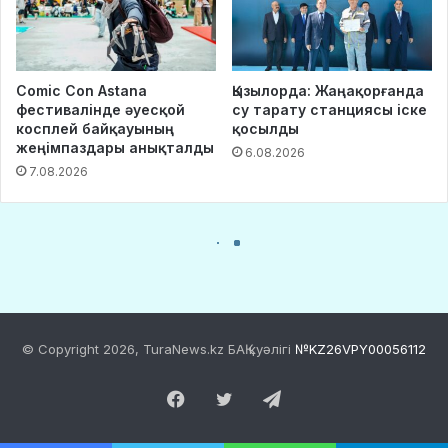
© Copyright 2026, TuraNews.kz БАҚ куәлігі
№KZ26VPY00056112
Facebook
Twitter
Telegram