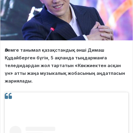
Әлемге танымал қазақстандық әнші Димаш
Құдайберген бүгін, 5 ақпанда тыңдарманға
теледидардан жол тартатын «Көкжиектен асқан
үн» атты жаңа музыкалық жобасының аңдатпасын
жариялады.