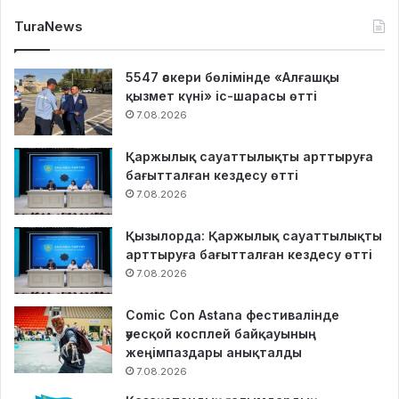
TuraNews
5547 әскери бөлімінде «Алғашқы
қызмет күні» іс-шарасы өтті
7.08.2026
Қаржылық сауаттылықты арттыруға
бағытталған кездесу өтті
7.08.2026
Қызылорда: Қаржылық сауаттылықты
арттыруға бағытталған кездесу өтті
7.08.2026
Comic Con Astana фестивалінде
әуесқой косплей байқауының
жеңімпаздары анықталды
7.08.2026