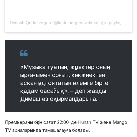
Dimash Qudaibergen (@kudaibergenov.dimash)’in paylaştığı bir gönderi
«Музыка туатын, жүректер оның
ырғағымен соғып, көкжиектен
асқан үнді оятатын әлемге бірге
қадам басайық», – деп жазды
Димаш өз оқырмандарына.
Премьераны бүгін сағат 22:00-де Hunan TV және Mango
TV арналарында тамашалауға болады.