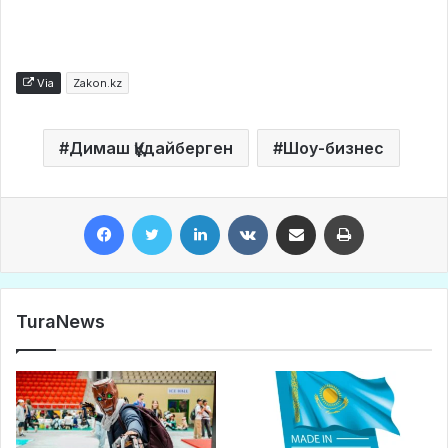
Via
Zakon.kz
Димаш Құдайберген
Шоу-бизнес
Facebook
Twitter
LinkedIn
VKontakte
Share via Email
Print
TuraNews