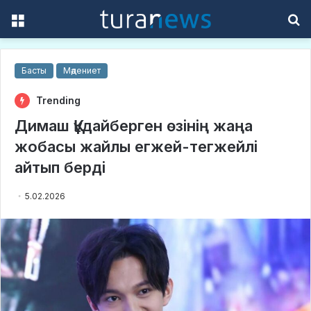
Menu
S
f
Басты
Мәдениет
Trending
Димаш Құдайберген өзінің жаңа
жобасы жайлы егжей-тегжейлі
айтып берді
5.02.2026