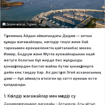
Дидим қаласы, Түркия
Түркияның Айдын аймағындағы Дидим — алтын
құмды жағажайлары, көгілдір теңізі және бай
тарихымен ерекшеленетін қайталанбас мекен.
Измир, Бодрум және Мугла әуежайларынан оңай
жетуге болатын бұл жерде бес жұлдызды
қонақүйлерден бастап жайлы бутик қонақүйлерге
дейін кең таңдау бар. Ал дәстүрлі Эгей асханасының
дәмі — бұл аймақта өткізген әр сәтті ерекше есте
қалдырады.
1. Көгілдір жағажайлар мен мөлдір су
Дидимнің ең танымал жағажайы – Алтынқұм. Аты айтып