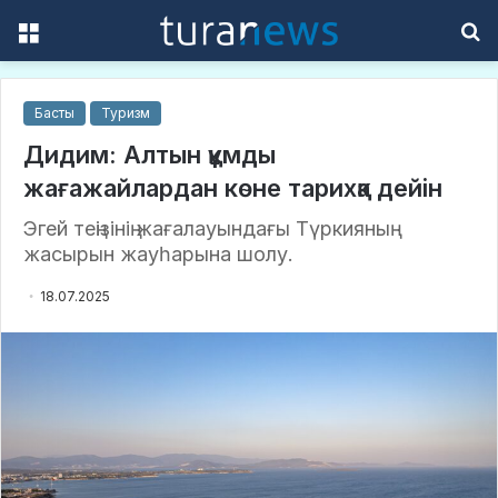
Menu
S
f
Басты
Туризм
Дидим: Алтын құмды
жағажайлардан көне тарихқа дейін
Эгей теңізінің жағалауындағы Түркияның
жасырын жауһарына шолу.
18.07.2025