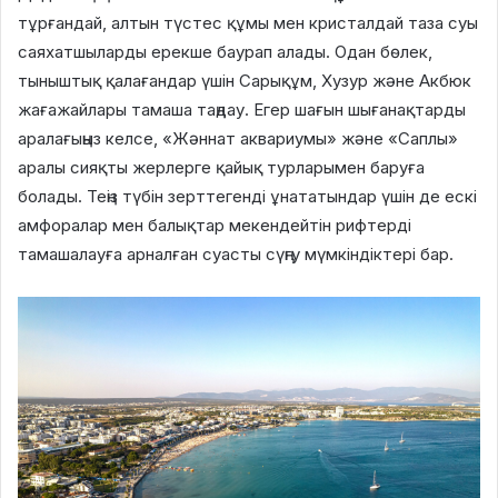
тұрғандай, алтын түстес құмы мен кристалдай таза суы
саяхатшыларды ерекше баурап алады. Одан бөлек,
тыныштық қалағандар үшін Сарықұм, Хузур және Акбюк
жағажайлары тамаша таңдау. Егер шағын шығанақтарды
аралағыңыз келсе, «Жәннат аквариумы» және «Саплы»
аралы сияқты жерлерге қайық турларымен баруға
болады. Теңіз түбін зерттегенді ұнататындар үшін де ескі
амфоралар мен балықтар мекендейтін рифтерді
тамашалауға арналған суасты сүңгу мүмкіндіктері бар.