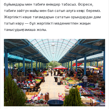
бұйымдары мен табиғи өнімдер табасыз. Әсіресе,
табиғи зәйтүн майы мен бал сатып алуға кеңес береміз.
Жергілікті көше тағамдарын сататын орындардан дәм
татып көру — бұл жергілікті мәдениетпен жақын
танысудың тамаша жолы.