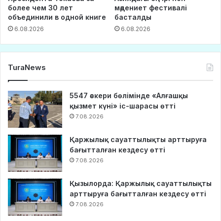
более чем 30 лет
мәдениет фестивалі
объединили в одной книге
басталды
6.08.2026
6.08.2026
TuraNews
5547 әскери бөлімінде «Алғашқы
қызмет күні» іс-шарасы өтті
7.08.2026
Қаржылық сауаттылықты арттыруға
бағытталған кездесу өтті
7.08.2026
Қызылорда: Қаржылық сауаттылықты
арттыруға бағытталған кездесу өтті
7.08.2026