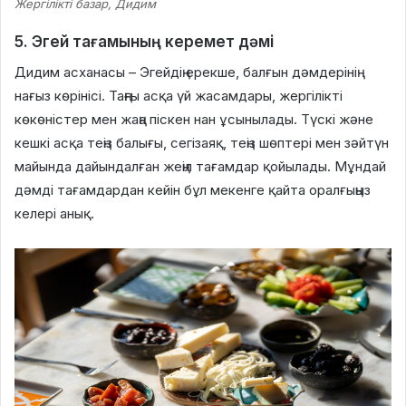
Жергілікті базар, Дидим
5. Эгей тағамының керемет дәмі
Дидим асханасы – Эгейдің ерекше, балғын дәмдерінің
нағыз көрінісі. Таңғы асқа үй жасамдары, жергілікті
көкөністер мен жаңа піскен нан ұсынылады. Түскі және
кешкі асқа теңіз балығы, сегізаяқ, теңіз шөптері мен зәйтүн
майында дайындалған жеңіл тағамдар қойылады. Мұндай
дәмді тағамдардан кейін бұл мекенге қайта оралғыңыз
келері анық.