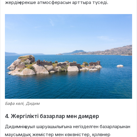
жердің ерекше атмосферасын арттыра түседі.
Бафа көлі, Дидим
4. Жергілікті базарлар мен дәмдер
Дидимнің ауыл шаруашылығына негізделген базарларынан
маусымдық жемістер мен көкөністер, қолөнер