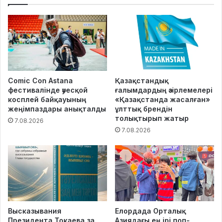
Comic Con Astana
Қазақстандық
фестивалінде әуесқой
ғалымдардың әзірлемелері
косплей байқауының
«Қазақстанда жасалған»
жеңімпаздары анықталды
ұлттық брендін
толықтырып жатыр
7.08.2026
7.08.2026
Высказывания
Елордада Орталық
Президента Токаева за
Азиядағы ең ірі поп-