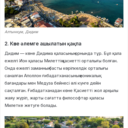
Алтынкұм, Дидим
2. Көне әлемге ашылатын қақпа
Дидим — көне Дидима қаласының орнында тұр. Бұл қала
ежелгі Ион қаласы Милеттің қасиетті орталығы болған.
Онда ежелгі заманның басты көріпкелдік орталығы
саналған Аполлон ғибадатханасының ионикалық
бағандары мен Медуза бейнесі әлі күнге дейін
сақталған. Ғибадатханадан көне Қасиетті жол арқылы
жаяу жүріп, жарты сағатта философтар қаласы
Милетке жетуге болады.