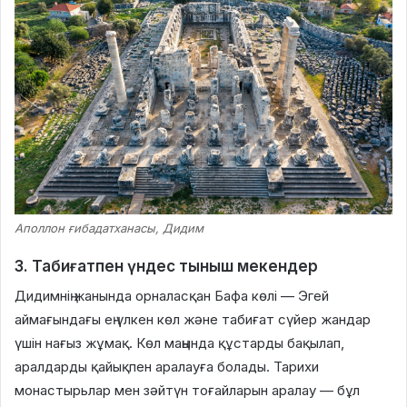
Аполлон ғибадатханасы, Дидим
3. Табиғатпен үндес тыныш мекендер
Дидимнің жанында орналасқан Бафа көлі — Эгей
аймағындағы ең үлкен көл және табиғат сүйер жандар
үшін нағыз жұмақ. Көл маңында құстарды бақылап,
аралдарды қайықпен аралауға болады. Тарихи
монастырьлар мен зәйтүн тоғайларын аралау — бұл