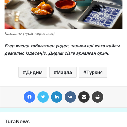
Кахвалты (түрік таңңы асы)
Егер жазда табиғатпен үндес, тарихи әрі жағажайлы
демалыс іздесеңіз, Дидим сізге арналған орын.
Дидим
Мақала
Түркия
Facebook
Twitter
LinkedIn
VKontakte
Share via Email
Print
TuraNews