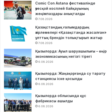
Comic Con Astana фестивалінде
әуесқой косплей байқауының
жеңімпаздары анықталды
7.08.2026
Қазақстандық ғалымдардың
әзірлемелері «Қазақстанда жасалған»
ұлттық брендін толықтырып жатыр
7.08.2026
Қызылорда: Ауыл шаруашылығы – өңір
экономикасының негізгі тірегі
6.08.2026
Қызылорда: Жаңақорғанда су тарату
станциясы іске қосылды
6.08.2026
Қызылорда облысында құс
фабрикасы ашылды
6.08.2026