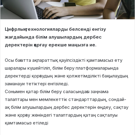
Цифрлық технологияларды белсенді енгізу
жағдайында білім алушылардың дербес
деректерін қорғау ерекше маңызға ие.
Осы бағытта ақпараттық қауіпсіздікті қамтамасыз ету
шаралары күшейтіліп, білім беру платформаларында
деректерді қорғаудың және қолжетімділікті бақылаудың
заманауи тетіктері енгізіледі.
Сонымен қатар білім беру саласындағы заңнама
талаптары мен мемлекеттік стандарттардың, сондай-
ақ білім алушылардың дербес деректерін өңдеу, сақтау
және қорғау жөніндегі талаптардың қатаң сақталуы
қамтамасыз етіледі