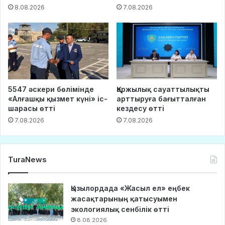
8.08.2026
7.08.2026
5547 әскери бөлімінде
Қаржылық сауаттылықты
«Алғашқы қызмет күні» іс-
арттыруға бағытталған
шарасы өтті
кездесу өтті
7.08.2026
7.08.2026
TuraNews
Қызылордада «Жасыл ел» еңбек
жасақтарының қатысуымен
экологиялық сенбілік өтті
8.08.2026