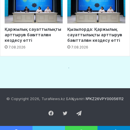
© Copyright 2026, TuraNews.kz БАҚ куәлігі
№KZ26VPY00056112
Facebook
Twitter
Telegram