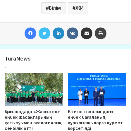
Білім
ЖИ
Facebook
Twitter
LinkedIn
VKontakte
Share via Email
Print
TuraNews
Қызылордада «Жасыл ел»
Ел игілігі жолындағы
еңбек жасақтарының
еңбек бағаланып,
қатысуымен экологиялық
құрылысшыларға құрмет
сенбілік өтті
көрсетілді