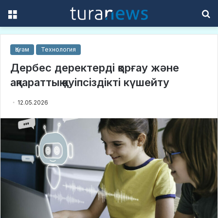
Menu
S
f
Қоғам
Технология
Дербес деректерді қорғау және
ақпараттық қауіпсіздікті күшейту
12.05.2026