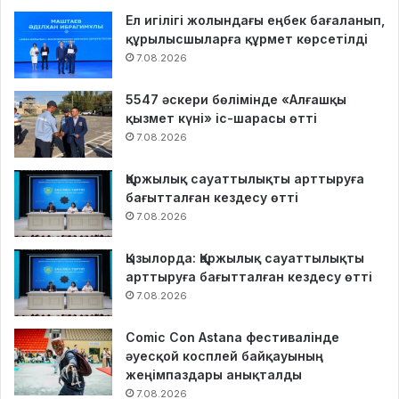
Ел игілігі жолындағы еңбек бағаланып,
құрылысшыларға құрмет көрсетілді
7.08.2026
5547 әскери бөлімінде «Алғашқы
қызмет күні» іс-шарасы өтті
7.08.2026
Қаржылық сауаттылықты арттыруға
бағытталған кездесу өтті
7.08.2026
Қызылорда: Қаржылық сауаттылықты
арттыруға бағытталған кездесу өтті
7.08.2026
Comic Con Astana фестивалінде
әуесқой косплей байқауының
жеңімпаздары анықталды
7.08.2026