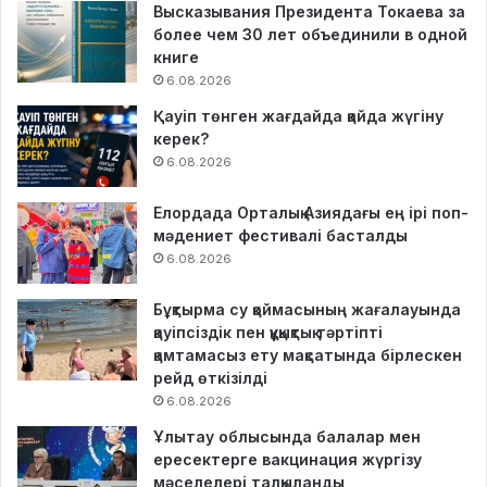
Высказывания Президента Токаева за
более чем 30 лет объединили в одной
книге
6.08.2026
Қауіп төнген жағдайда қайда жүгіну
керек?
6.08.2026
Елордада Орталық Азиядағы ең ірі поп-
мәдениет фестивалі басталды
6.08.2026
Бұқтырма су қоймасының жағалауында
қауіпсіздік пен құқықтық тәртіпті
қамтамасыз ету мақсатында бірлескен
рейд өткізілді
6.08.2026
Ұлытау облысында балалар мен
ересектерге вакцинация жүргізу
мәселелері талқыланды