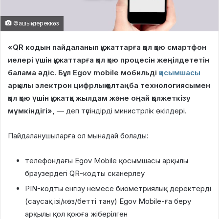
©ашық дереккөз
«QR кодын пайдаланып құжаттарға қол қою смартфон
иелері үшін құжаттарға қол қою процесін жеңілдететін
балама әдіс. Бұл Egov mobile мобильді
қосымшасы
арқылы электрон цифрлық қолтаңба технологиясымен
қол қою үшін құжатқа жылдам және оңай қолжеткізу
мүмкіндігі»,
— деп түсіндірді министрлік өкілдері.
Пайдаланушыларға ол мынадай болады:
телефондағы Egov Mobile қосымшасы арқылы
браузердегі QR-кодты сканерлеу
PIN-кодты енгізу немесе биометриялық деректерді
(саусақ ізі/көз/бетті тану) Egov Mobile-ға беру
арқылы қол қоюға жіберілген