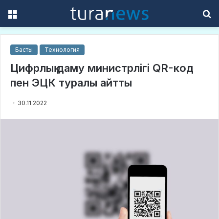
Menu
S
f
Басты
Технология
Цифрлық даму министрлігі QR-код
пен ЭЦК туралы айтты
30.11.2022