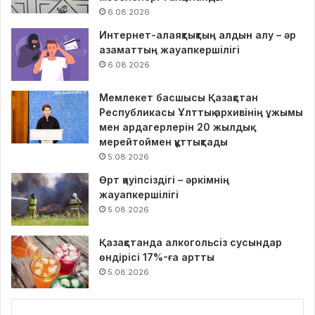
6.08.2026
Интернет-алаяқтықтың алдын алу – әр
азаматтың жауапкершілігі
6.08.2026
Мемлекет басшысы Қазақстан
Республикасы Ұлттық архивінің ұжымы
мен ардагерлерін 20 жылдық
мерейтоймен құттықтады
5.08.2026
Өрт қауіпсіздігі – әркімнің
жауапкершілігі
5.08.2026
Қазақстанда алкогольсіз сусындар
өндірісі 17%-ға артты
5.08.2026