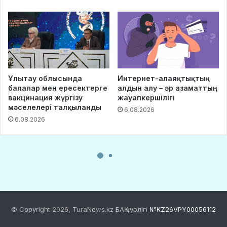
© Copyright 2026, TuraNews.kz БАҚ куәлігі
№KZ26VPY00056112