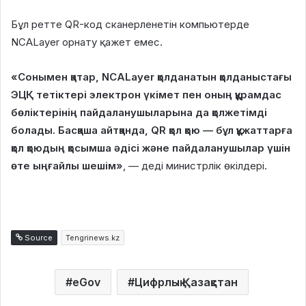
Бұл ретте QR-код сканерленетін компьютерде
NCALayer орнату қажет емес.
«Сонымен қатар, NCALayer қолданатын қолданыстағы
ЭЦҚ тетіктері электрон үкімет пен оның құрамдас
бөліктерінің пайдаланушыларына да қолжетімді
болады. Басқаша айтқанда, QR қол қою — бұл құжаттарға
қол қоюдың қосымша әдісі және пайдаланушылар үшін
өте ыңғайлы шешім»
, — деді министрлік өкілдері.
Source
Tengrinews.kz
eGov
Цифрлық Қазақстан