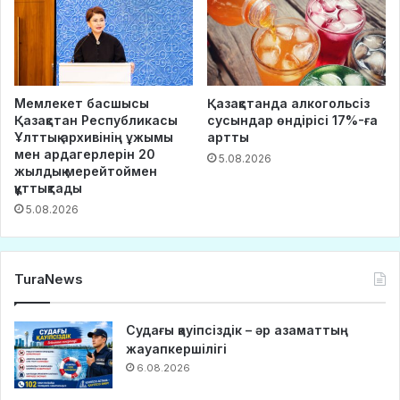
Мемлекет басшысы
Қазақстанда алкогольсіз
Қазақстан Республикасы
сусындар өндірісі 17%-ға
Ұлттық архивінің ұжымы
артты
мен ардагерлерін 20
5.08.2026
жылдық мерейтоймен
құттықтады
5.08.2026
TuraNews
Судағы қауіпсіздік – әр азаматтың
жауапкершілігі
6.08.2026