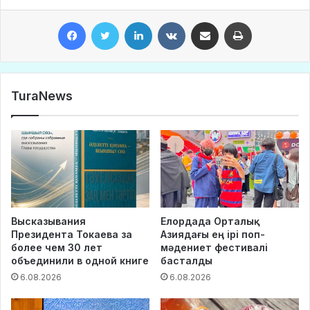
Facebook
Twitter
LinkedIn
VKontakte
Share via Email
Print
TuraNews
Высказывания
Елордада Орталық
Президента Токаева за
Азиядағы ең ірі поп-
более чем 30 лет
мәдениет фестивалі
объединили в одной книге
басталды
6.08.2026
6.08.2026