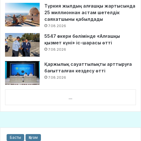
Түркия жылдың алғашқы жартысында
25 миллионнан астам шетелдік
саяхатшыны қабылдады
7.08.2026
5547 әскери бөлімінде «Алғашқы
қызмет күні» іс-шарасы өтті
7.08.2026
Қаржылық сауаттылықты арттыруға
бағытталған кездесу өтті
7.08.2026
...