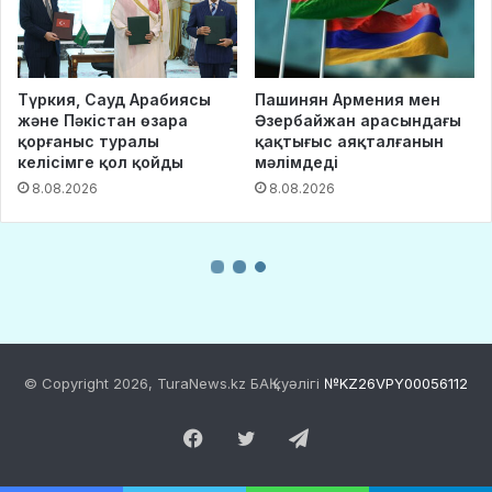
© Copyright 2026, TuraNews.kz БАҚ куәлігі
№KZ26VPY00056112
Facebook
Twitter
Telegram