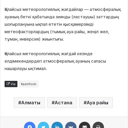
Қолайсыз метеорологиялық жағдайлар — атмосфералық
ауаның беткі қабатында зиянды (ластаушы) заттардың
шоғырлануына ықпал ететін қысқамерзімді
метеофакторлардың (тымық ауа райы, жеңіл жел,
тұман, инверсия) жиынтығы.
Қолайсыз метеорологиялық жағдай кезінде
елдімекендердегі атмосфералық ауаның сапасы
нашарлауы ықтимал.
Via
Kazinform
Алматы
Астана
Ауа райы
Facebook
Twitter
LinkedIn
VKontakte
Share via Email
Print