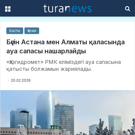
Menu
S
f
Басты
Қоғам
Бүгін Астана мен Алматы қаласында
ауа сапасы нашарлайды
«Қазгидромет» РМК еліміздегі ауа сапасына
қатысты болжамын жариялады.
20.02.2026