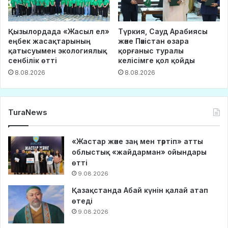
Қызылордада «Жасыл ел»
Түркия, Сауд Арабиясы
еңбек жасақтарының
және Пәкістан өзара
қатысуымен экологиялық
қорғаныс туралы
сенбілік өтті
келісімге қол қойды
8.08.2026
8.08.2026
TuraNews
«Жастар және заң мен тәртіп» атты
облыстық «жайдарман» ойындары
өтті
9.08.2026
Қазақстанда Абай күнін қалай атап
өтеді
9.08.2026