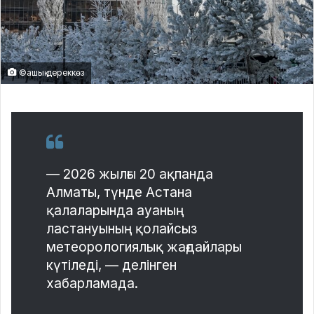
©ашық дереккөз
— 2026 жылғы 20 ақпанда
Алматы, түнде Астана
қалаларында ауаның
ластануының қолайсыз
метеорологиялық жағдайлары
күтіледі, — делінген
хабарламада.