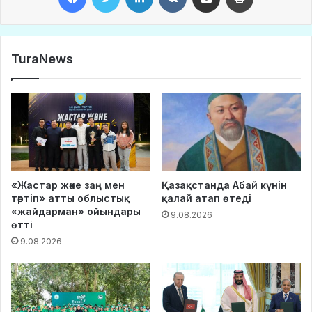
TuraNews
«Жастар және заң мен
Қазақстанда Абай күнін
тәртіп» атты облыстық
қалай атап өтеді
«жайдарман» ойындары
9.08.2026
өтті
9.08.2026