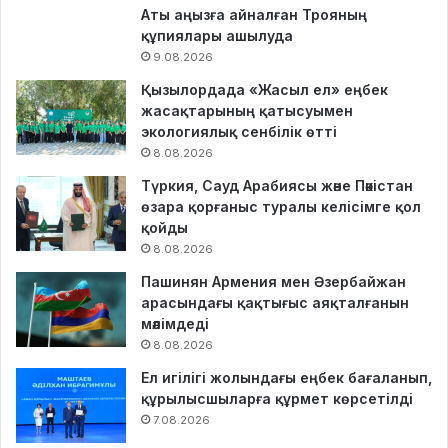
Аты аңызға айналған Трояның
құпиялары ашылуда
9.08.2026
Қызылордада «Жасыл ел» еңбек
жасақтарының қатысуымен
экологиялық сенбілік өтті
8.08.2026
Түркия, Сауд Арабиясы және Пәкістан
өзара қорғаныс туралы келісімге қол
қойды
8.08.2026
Пашинян Армения мен Әзербайжан
арасындағы қақтығыс аяқталғанын
мәлімдеді
8.08.2026
Ел игілігі жолындағы еңбек бағаланып,
құрылысшыларға құрмет көрсетілді
7.08.2026